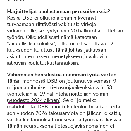
Harjoittelijat puolustamaan perusoikeuksia?
Koska DSB ei ollut jo aiemmin kyennyt
turvaamaan riittävästi vakituisia virkoja
virkamiehille, se tyytyi noin 20 hallintoharjoittelijan
työhön. Oikeudellisesti nämä katsotaan
"aineellisiksi kuluiksi", jotka on irtisanottava 12
kuukauden kuluttua. Tämä johtaa jatkuvaan
asiantuntemuksen menetykseen ja valtaviin
jatkuviin koulutuskustannuksiin.
Vähemmän henkilöstöä enemmän työtä varten.
Tähän mennessä DSB on joutunut valvomaan 9
miljoonan ihmisen tietosuojaoikeuksia vain 53
työntekijän ja 19 hallintoharjoittelijan voimin
(
vuodesta 2024 alkaen
). Se oli jo melko
mahdotonta. DSB ilmoitti kuitenkin hiljattain, että
sen vuoden 2026 talousarviota on jälleen leikattu,
vaikka kustannukset nousevat ja työmäärä kasvaa.
Tämän seurauksena tietosuojaviranomainen ei