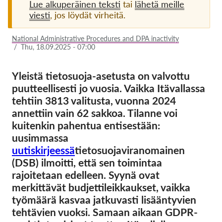
Lue alkuperäinen teksti
tai
lähetä meille
viesti
, jos löydät virheitä.
Jäsenyys
Lahjoitukset
National Administrative Procedures and DPA inactivity
/
Thu, 18.09.2025 - 07:00
Sponsorointi
Tax deductability
Yleistä tietosuoja-asetusta on valvottu
puutteellisesti jo vuosia. Vaikka Itävallassa
Jäsenten login
tehtiin 3813 valitusta, vuonna 2024
annettiin vain 62 sakkoa. Tilanne voi
Meistä
kuitenkin pahentua entisestään:
uusimmassa
Tiimi
uutiskirjeessä
tietosuojaviranomainen
Vuosikertomukset
(DSB) ilmoitti, että sen toimintaa
rajoitetaan edelleen. Syynä ovat
Usein kysyttyä
merkittävät budjettileikkaukset, vaikka
Rekry
työmäärä kasvaa jatkuvasti lisääntyvien
Edustajakanne
tehtävien vuoksi. Samaan aikaan GDPR-