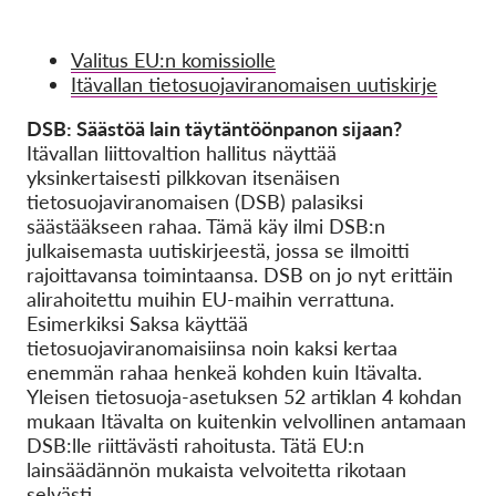
Valitus EU:n komissiolle
Itävallan tietosuojaviranomaisen uutiskirje
DSB: Säästöä lain täytäntöönpanon sijaan?
Itävallan liittovaltion hallitus näyttää
yksinkertaisesti pilkkovan itsenäisen
tietosuojaviranomaisen (DSB) palasiksi
säästääkseen rahaa. Tämä käy ilmi DSB:n
julkaisemasta uutiskirjeestä, jossa se ilmoitti
rajoittavansa toimintaansa. DSB on jo nyt erittäin
alirahoitettu muihin EU-maihin verrattuna.
Esimerkiksi Saksa käyttää
tietosuojaviranomaisiinsa noin kaksi kertaa
enemmän rahaa henkeä kohden kuin Itävalta.
Yleisen tietosuoja-asetuksen 52 artiklan 4 kohdan
mukaan Itävalta on kuitenkin velvollinen antamaan
DSB:lle riittävästi rahoitusta. Tätä EU:n
lainsäädännön mukaista velvoitetta rikotaan
selvästi.