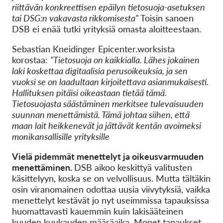
riittävän konkreettisen epäilyn tietosuoja-asetuksen
tai DSG:n vakavasta rikkomisesta"
Toisin sanoen
DSB ei enää tutki yrityksiä omasta aloitteestaan.
Sebastian Kneidinger Epicenter.worksista
korostaa:
"Tietosuoja on kaikkialla. Lähes jokainen
laki koskettaa digitaalisia perusoikeuksia, ja sen
vuoksi se on laadultaan kirjoitettava asianmukaisesti.
Hallituksen pitäisi oikeastaan tietää tämä.
Tietosuojasta säästäminen merkitsee tulevaisuuden
suunnan menettämistä. Tämä johtaa siihen, että
maan lait heikkenevät ja jättävät kentän avoimeksi
monikansallisille yrityksille
Vielä pidemmät menettelyt ja oikeusvarmuuden
menettäminen.
DSB aikoo keskittyä valitusten
käsittelyyn, koska se on velvollisuus. Mutta tältäkin
osin viranomainen odottaa uusia viivytyksiä, vaikka
menettelyt kestävät jo nyt useimmissa tapauksissa
huomattavasti kauemmin kuin lakisääteinen
kuuden kuukauden määräaika. Monet tapaukset