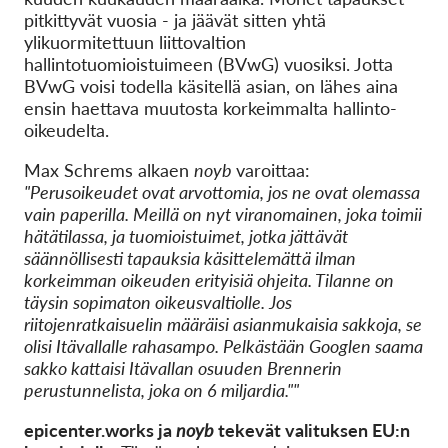
pitkittyvät vuosia - ja jäävät sitten yhtä
ylikuormitettuun liittovaltion
hallintotuomioistuimeen (BVwG) vuosiksi. Jotta
BVwG voisi todella käsitellä asian, on lähes aina
ensin haettava muutosta korkeimmalta hallinto-
oikeudelta.
Max Schrems alkaen
noyb
varoittaa:
"Perusoikeudet ovat arvottomia, jos ne ovat olemassa
vain paperilla. Meillä on nyt viranomainen, joka toimii
hätätilassa, ja tuomioistuimet, jotka jättävät
säännöllisesti tapauksia käsittelemättä ilman
korkeimman oikeuden erityisiä ohjeita. Tilanne on
täysin sopimaton oikeusvaltiolle. Jos
riitojenratkaisuelin määräisi asianmukaisia sakkoja, se
olisi Itävallalle rahasampo. Pelkästään Googlen saama
sakko kattaisi Itävallan osuuden Brennerin
perustunnelista, joka on 6 miljardia.""
epicenter.works ja
noyb
tekevät valituksen EU:n