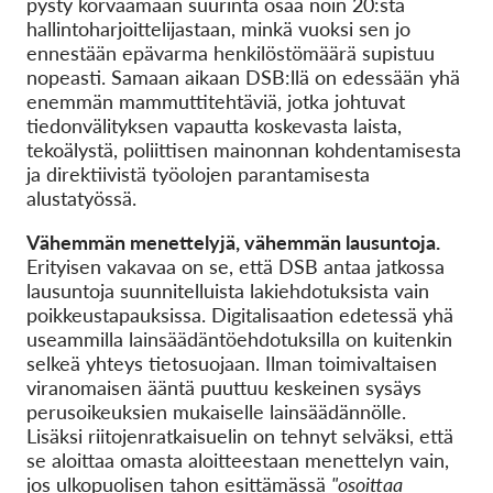
pysty korvaamaan suurinta osaa noin 20:stä
hallintoharjoittelijastaan, minkä vuoksi sen jo
ennestään epävarma henkilöstömäärä supistuu
nopeasti. Samaan aikaan DSB:llä on edessään yhä
enemmän mammuttitehtäviä, jotka johtuvat
tiedonvälityksen vapautta koskevasta laista,
tekoälystä, poliittisen mainonnan kohdentamisesta
ja direktiivistä työolojen parantamisesta
alustatyössä.
Vähemmän menettelyjä, vähemmän lausuntoja.
Erityisen vakavaa on se, että DSB antaa jatkossa
lausuntoja suunnitelluista lakiehdotuksista vain
poikkeustapauksissa. Digitalisaation edetessä yhä
useammilla lainsäädäntöehdotuksilla on kuitenkin
selkeä yhteys tietosuojaan. Ilman toimivaltaisen
viranomaisen ääntä puuttuu keskeinen sysäys
perusoikeuksien mukaiselle lainsäädännölle.
Lisäksi riitojenratkaisuelin on tehnyt selväksi, että
se aloittaa omasta aloitteestaan menettelyn vain,
jos ulkopuolisen tahon esittämässä
"osoittaa