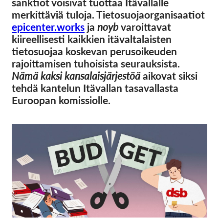
sanktiot voisivat tuottaa Itävallalle
OnionShare
merkittäviä tuloja. Tietosuojaorganisaatiot
Media
epicenter.works
ja
noyb
varoittavat
Yhteystiedot
kiireellisesti kaikkien itävaltalaisten
tietosuojaa koskevan perusoikeuden
rajoittamisen tuhoisista seurauksista.
GDPRhub
Nämä kaksi kansalaisjärjestöä
aikovat siksi
tehdä kantelun Itävallan tasavallasta
Euroopan komissiolle.