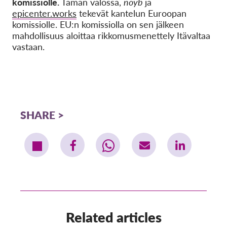
komissiolle.
Tämän valossa,
noyb
ja
epicenter.works
tekevät kantelun Euroopan
komissiolle. EU:n komissiolla on sen jälkeen
mahdollisuus aloittaa rikkomusmenettely Itävaltaa
vastaan.
SHARE
Related articles