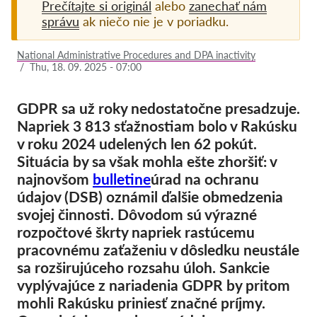
Prečítajte si originál
alebo
zanechať nám
správu
ak niečo nie je v poriadku.
Pordporte nás!
Členstvo
National Administrative Procedures and DPA inactivity
/
Thu, 18. 09. 2025 - 07:00
Príspevky
Sponzorstvo
GDPR sa už roky nedostatočne presadzuje.
Napriek 3 813 sťažnostiam bolo v Rakúsku
Daňová uznateľnosť
v roku 2024 udelených len 62 pokút.
Prihlásenie člena
Situácia by sa však mohla ešte zhoršiť: v
najnovšom
bulletine
úrad na ochranu
O nás
údajov (DSB) oznámil ďalšie obmedzenia
svojej činnosti. Dôvodom sú výrazné
Tím
rozpočtové škrty napriek rastúcemu
pracovnému zaťaženiu v dôsledku neustále
Výročné správy
sa rozširujúceho rozsahu úloh. Sankcie
Otázky a odpovede
vyplývajúce z nariadenia GDPR by pritom
Kariéra
mohli Rakúsku priniesť značné príjmy.