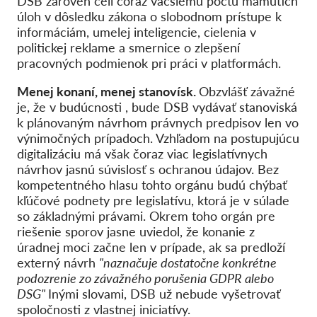
DSB zároveň čelí čoraz väčšiemu počtu mamutích
úloh v dôsledku zákona o slobodnom prístupe k
informáciám, umelej inteligencie, cielenia v
politickej reklame a smernice o zlepšení
pracovných podmienok pri práci v platformách.
Menej konaní, menej stanovísk.
Obzvlášť závažné
je, že v budúcnosti , bude DSB vydávať stanoviská
k plánovaným návrhom právnych predpisov len vo
výnimočných prípadoch. Vzhľadom na postupujúcu
digitalizáciu má však čoraz viac legislatívnych
návrhov jasnú súvislosť s ochranou údajov. Bez
kompetentného hlasu tohto orgánu budú chýbať
kľúčové podnety pre legislatívu, ktorá je v súlade
so základnými právami. Okrem toho orgán pre
riešenie sporov jasne uviedol, že konanie z
úradnej moci začne len v prípade, ak sa predloží
externý návrh
"naznačuje dostatočne konkrétne
podozrenie zo závažného porušenia GDPR alebo
DSG"
Inými slovami, DSB už nebude vyšetrovať
spoločnosti z vlastnej iniciatívy.