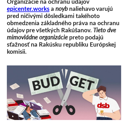
Organizácie na ochranu údajov
Kolektívna žaloba
epicenter.works
a
noyb
naliehavo varujú
OnionShare
pred ničivými dôsledkami takéhoto
Média
obmedzenia základného práva na ochranu
údajov pre všetkých Rakúšanov.
Tieto dve
Kontakt
mimovládne organizácie
preto podajú
sťažnosť na Rakúsku republiku Európskej
GDPRhub
komisii.