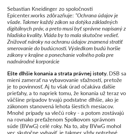
Sebastian Kneidinger zo spoločnosti
Epicenter.works zdôrazňuje:
"Ochrana údajov je
všade. Takmer každý zákon sa dotýka základných
digitálnych práv, a preto musí byť správne napísaný z
hľadiska kvality. Vláda by to mala skutočne vedieť.
Znižovať nároky na ochranu údajov znamená stratiť
smerovanie do budúcnosti. Výsledkom budú horšie
zákony v krajine a ponechanie voľného poľa pre
nadnárodné korporácie
Ešte dlhšie konania a strata právnej istoty.
DSB sa
mieni zamerať na vybavovanie sťažností, pretože
je to povinnosť. Aj tu však úrad očakáva ďalšie
prieťahy, a to napriek tomu, že konania už teraz vo
väčšine prípadov trvajú podstatne dlhšie, ako je
zákonom stanovená lehota šiestich mesiacov.
Mnohé prípady sa vlečú roky - a potom zostávajú
na rovnako preťaženom Spolkovom správnom
súde (BVwG) celé roky. Na to, aby BVwG mohol
vec skutočne vybaviť, je takmer vždy potrebné