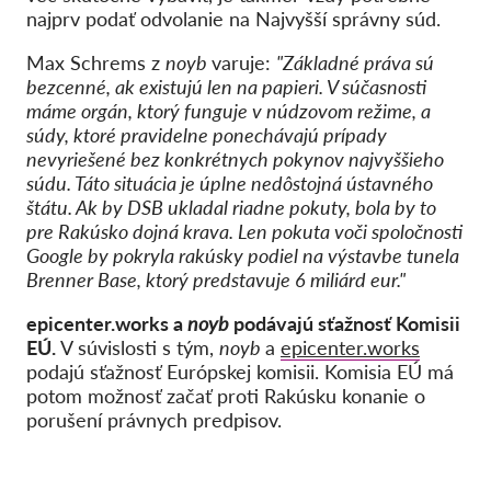
najprv podať odvolanie na Najvyšší správny súd.
Max Schrems z
noyb
varuje:
"Základné práva sú
bezcenné, ak existujú len na papieri. V súčasnosti
máme orgán, ktorý funguje v núdzovom režime, a
súdy, ktoré pravidelne ponechávajú prípady
nevyriešené bez konkrétnych pokynov najvyššieho
súdu. Táto situácia je úplne nedôstojná ústavného
štátu. Ak by DSB ukladal riadne pokuty, bola by to
pre Rakúsko dojná krava. Len pokuta voči spoločnosti
Google by pokryla rakúsky podiel na výstavbe tunela
Brenner Base, ktorý predstavuje 6 miliárd eur."
epicenter.works a
noyb
podávajú sťažnosť Komisii
EÚ.
V súvislosti s tým,
noyb
a
epicenter.works
podajú sťažnosť Európskej komisii. Komisia EÚ má
potom možnosť začať proti Rakúsku konanie o
porušení právnych predpisov.