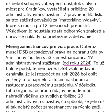
už nebol schopný zabezpečiť dostatok stálych
miest pre úradníkov, vystačil si s približne 20
administratívnymi stážistami. Z právneho hľadiska
sa títo stážisti považujú za "materiálne výdavky",
ktoré sa musia po 12 mesiacoch prepustiť.
Výsledkom je neustála strata odborných znalostí a
obrovské náklady na priebežné vzdelávanie.
Menej zamestnancov pre viac práce.
Doteraz
musel DSB presadzovať práva na ochranu údajov
9 miliónov ľudí len s 53 zamestnancami a 19
administratívnymi stážistami (
od roku 2024
). To už
bolo v podstate nemožné. DSB však nedávno
oznámila, že jej rozpočet na rok 2026 bol opäť
znížený, a to napriek rastúcim nákladom a
rastúcemu pracovnému zaťaženiu. V dôsledku
toho orgán na ochranu údajov nebude môcť
nahradiť väčšinu zo svojich približne 20
administratívnych stážistov, čo spôsobí, že jeho už
aj tak neistý počet zamestnancov sa rýchlo zníži.