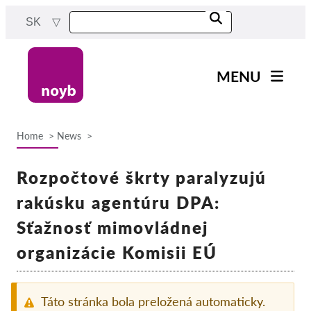
Skip
SK
to
main
content
MENU
Main
Novinky
navigation
Home
News
Naša práca
Breadcrumb
Projekty
Rozpočtové škrty paralyzujú
Rozhodnutia dozorných
rakúsku agentúru DPA:
orgánov
Sťažnosť mimovládnej
Rozhodnutia pre jednotlivé
spoločnosti
organizácie Komisii EÚ
Reports & Resources
Táto stránka bola preložená automaticky.
Exercise your rights!