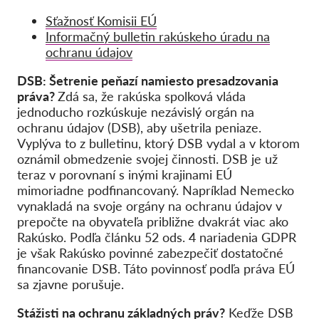
Sťažnosť Komisii EÚ
Informačný bulletin rakúskeho úradu na
ochranu údajov
DSB: Šetrenie peňazí namiesto presadzovania
práva?
Zdá sa, že rakúska spolková vláda
jednoducho rozkúskuje nezávislý orgán na
ochranu údajov (DSB), aby ušetrila peniaze.
Vyplýva to z bulletinu, ktorý DSB vydal a v ktorom
oznámil obmedzenie svojej činnosti. DSB je už
teraz v porovnaní s inými krajinami EÚ
mimoriadne podfinancovaný. Napríklad Nemecko
vynakladá na svoje orgány na ochranu údajov v
prepočte na obyvateľa približne dvakrát viac ako
Rakúsko. Podľa článku 52 ods. 4 nariadenia GDPR
je však Rakúsko povinné zabezpečiť dostatočné
financovanie DSB. Táto povinnosť podľa práva EÚ
sa zjavne porušuje.
Stážisti na ochranu základných práv?
Keďže DSB