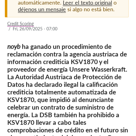
automáticamente.
Leer el texto original
o
déjenos un mensaje
si algo no está bien.
Afiliación
Donaciones
Credit Scoring
/
Fri, 26/09/2025 - 07:00
Patrocinio
Tax deductability
noyb
ha ganado un procedimiento de
reclamación contra la agencia austriaca de
Inciar sesión de miembro
información crediticia KSV1870 y el
proveedor de energía Unsere Wasserkraft.
Sobre nosotros
La Autoridad Austriaca de Protección de
Datos ha declarado ilegal la calificación
Equipo
crediticia totalmente automatizada de
Informes anuales
KSV1870, que impidió al denunciante
celebrar un contrato de suministro de
Preguntas frecuentes
energía. La DSB también ha prohibido a
Empleos
KSV1870 llevar a cabo tales
Recursos colectivos
comprobaciones de crédito en el futuro sin