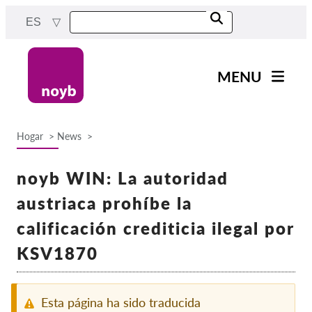
Skip
ES
to
main
content
MENU
Main
Noticias
navigation
Hogar
News
Nuestro trabajo
Breadcrumb
Proyectos
noyb WIN: La autoridad
Casos por APD
austriaca prohíbe la
Todos los casos
calificación crediticia ilegal por
Reports & Resources
KSV1870
Exercise your rights!
Esta página ha sido traducida
¡Apoyanos!