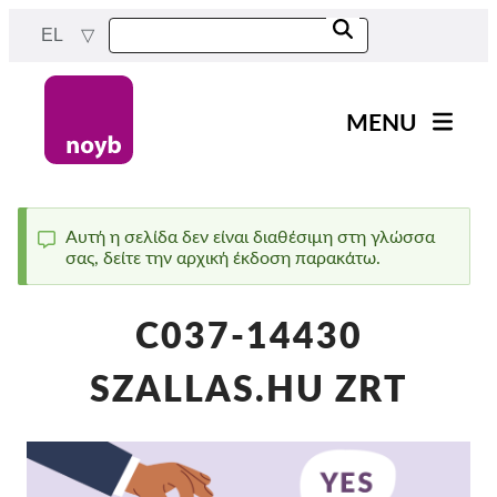
Skip
EL
to
main
content
MENU
Main
Νέα
navigation
Η δουλειά μας
Αυτή η σελίδα δεν είναι διαθέσιμη στη γλώσσα
σας, δείτε την αρχική έκδοση παρακάτω.
Status
Έργα
message
Υποθέσεις ανά ΑΠΔ
C037-14430
Όλες οι περιπτώσεις
SZALLAS.HU ZRT
Reports & Resources
Exercise your rights!
Στήριξέ μας!