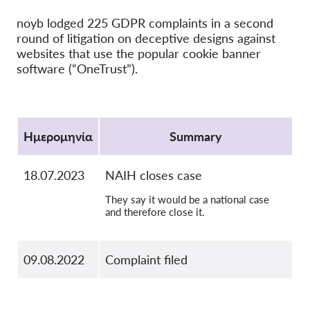
OnionShare
noyb lodged 225 GDPR complaints in a second
round of litigation on deceptive designs against
ΜΜΕ
websites that use the popular cookie banner
Επικοινωνία
software (“OneTrust”).
GDPRhub
Protocol
Ημερομηνία
Summary
18.07.2023
NAIH closes case
They say it would be a national case
and therefore close it.
09.08.2022
Complaint filed