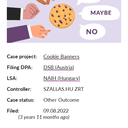
Ιδιότητα μέλους
Δωρεές
Αιγίδα
Tax deductability
Σύνδεση Μέλους
Case project
Cookie Banners
Filing DPA
DSB (Austria)
Σχετικά με εμάς
LSA
NAIH (Hungary)
Ομάδα
Controller
SZALLAS.HU ZRT
Ετήσιες αναφορές
Case status
Other Outcome
Συχνές ερωτήσεις
Θέσεις Εργασίας
Filed:
09.08.2022
(3 years 11 months ago)
Συλλογική έννομη
προστασία