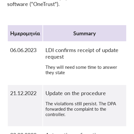
software (“OneTrust”).
OnionShare
ΜΜΕ
Protocol
Επικοινωνία
Ημερομηνία
Summary
GDPRhub
06.06.2023
LDI confirms receipt of update
request
They will need some time to answer
they state
21.12.2022
Update on the procedure
The violations still persist. The DPA
forwarded the complaint to the
controller.