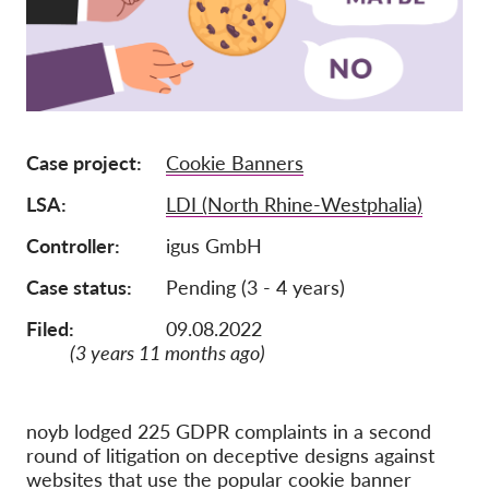
Ιδιότητα μέλους
Δωρεές
Αιγίδα
Tax deductability
Case project
Cookie Banners
Σύνδεση Μέλους
LSA
LDI (North Rhine-Westphalia)
Controller
igus GmbH
Σχετικά με εμάς
Case status
Pending (3 - 4 years)
Ομάδα
Filed:
09.08.2022
Ετήσιες αναφορές
(3 years 11 months ago)
Συχνές ερωτήσεις
Θέσεις Εργασίας
noyb lodged 225 GDPR complaints in a second
round of litigation on deceptive designs against
Συλλογική έννομη
προστασία
websites that use the popular cookie banner