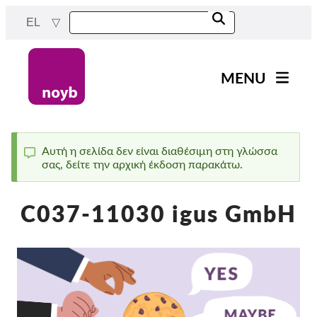
Skip
EL
to
main
content
MENU
Main
Νέα
navigation
Η δουλειά μας
Αυτή η σελίδα δεν είναι διαθέσιμη στη γλώσσα
σας, δείτε την αρχική έκδοση παρακάτω.
Status
Έργα
message
Υποθέσεις ανά ΑΠΔ
C037-11030 igus GmbH
Όλες οι περιπτώσεις
Reports & Resources
Exercise your rights!
Στήριξέ μας!