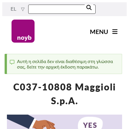
Skip
EL
to
main
content
MENU
Main
Νέα
navigation
Η δουλειά μας
Αυτή η σελίδα δεν είναι διαθέσιμη στη γλώσσα
σας, δείτε την αρχική έκδοση παρακάτω.
Status
Έργα
message
Υποθέσεις ανά ΑΠΔ
C037-10808 Maggioli
Όλες οι περιπτώσεις
S.p.A.
Reports & Resources
Exercise your rights!
Στήριξέ μας!