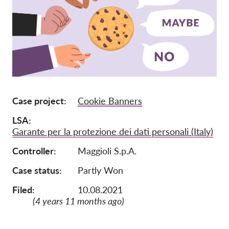
Ιδιότητα μέλους
Δωρεές
Αιγίδα
Tax deductability
Σύνδεση Μέλους
Case project
Cookie Banners
LSA
Σχετικά με εμάς
Garante per la protezione dei dati personali (Italy)
Ομάδα
Controller
Maggioli S.p.A.
Ετήσιες αναφορές
Case status
Partly Won
Συχνές ερωτήσεις
Filed:
10.08.2021
Θέσεις Εργασίας
(4 years 11 months ago)
Συλλογική έννομη
προστασία