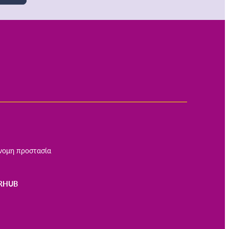
νομη προστασία
RHUB