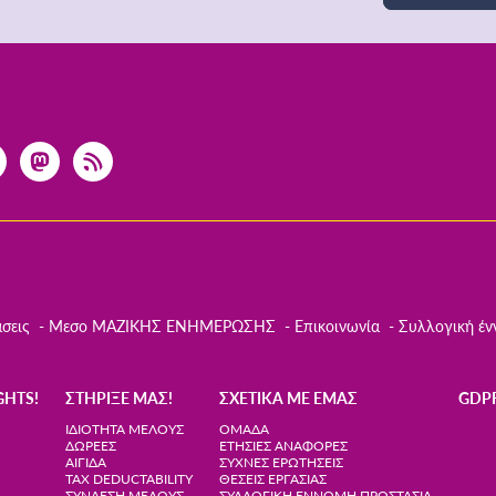
σεις
Μεσο ΜΑΖΙΚΗΣ ΕΝΗΜΕΡΩΣΗΣ
Επικοινωνία
Συλλογική έν
GHTS!
ΣΤΉΡΙΞΈ ΜΑΣ!
ΣΧΕΤΙΚΆ ΜΕ ΕΜΆΣ
GDP
ΙΔΙΌΤΗΤΑ ΜΈΛΟΥΣ
ΟΜΆΔΑ
ΔΩΡΕΈΣ
ΕΤΉΣΙΕΣ ΑΝΑΦΟΡΈΣ
ΑΙΓΊΔΑ
ΣΥΧΝΈΣ ΕΡΩΤΉΣΕΙΣ
TAX DEDUCTABILITY
ΘΈΣΕΙΣ ΕΡΓΑΣΊΑΣ
ΣΎΝΔΕΣΗ ΜΈΛΟΥΣ
ΣΥΛΛΟΓΙΚΉ ΈΝΝΟΜΗ ΠΡΟΣΤΑΣΊΑ