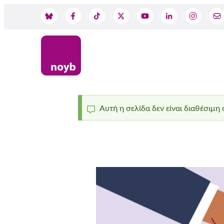
Skip
to
Social
main
content
Media
Αυτή η σελίδα δεν είναι διαθέσιμη
Status
message