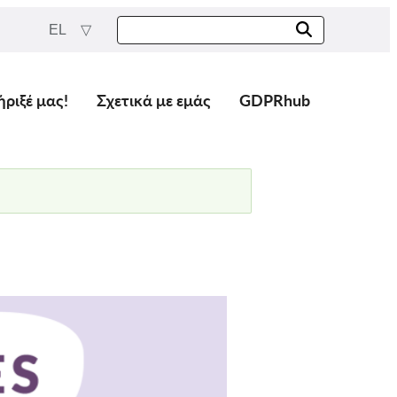
EL
ήριξέ μας!
Σχετικά με εμάς
GDPRhub