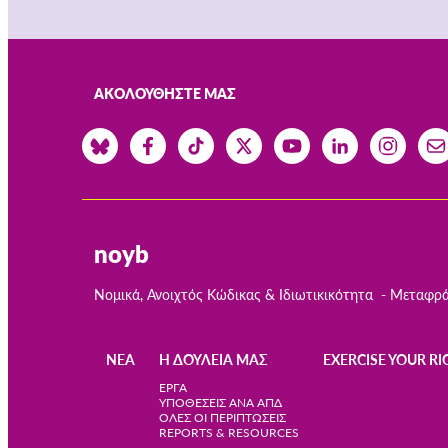
ΑΚΟΛΟΥΘΉΣΤΕ ΜΑΣ
noyb
Νομικά, Ανοιχτός Κώδικας & Ιδιωτικικότητα
Μεταφρά
ΝΈΑ
Η ΔΟΥΛΕΙΆ ΜΑΣ
EXERCISE YOUR RI
Main
ΈΡΓΑ
ΥΠΟΘΈΣΕΙΣ ΑΝΆ ΑΠΔ
ΌΛΕΣ ΟΙ ΠΕΡΙΠΤΏΣΕΙΣ
navigation
REPORTS & RESOURCES