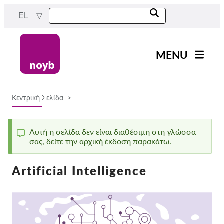
Skip
EL
to
main
content
MENU
Main
Νέα
navigation
Κεντρική Σελίδα
Η δουλειά μας
Breadcrumb
Έργα
Αυτή η σελίδα δεν είναι διαθέσιμη στη γλώσσα
Υποθέσεις ανά ΑΠΔ
σας, δείτε την αρχική έκδοση παρακάτω.
Status
Όλες οι περιπτώσεις
message
Artificial Intelligence
Reports & Resources
Exercise your rights!
Στήριξέ μας!