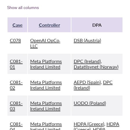
Show all columns
Case
Controller
DPA
C078
OpenAI OpCo,
DSB (Austria)
LLC
C081-
Meta Platforms
DPC (Ireland)
,
01
Ireland Limited
Datatilsynet (Norway)
C081-
Meta Platforms
AEPD (Spain)
,
DPC
02
Ireland Limited
(Ireland)
C081-
Meta Platforms
UODO (Poland)
03
Ireland Limited
C081-
Meta Platforms
HDPA (Greece)
,
HDPA
04
Ireland Limited
(Greece)
,
HDPA