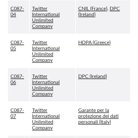
C087-
Twitter
CNIL (France)
,
DPC
04
International
(Ireland)
Unlimited
Company
C087-
Twitter
HDPA (Greece)
05
International
Unlimited
Company
C087-
Twitter
DPC (Ireland)
06
International
Unlimited
Company
C087-
Twitter
Garante per la
07
International
protezione dei dati
Unlimited
personali (Italy)
Company