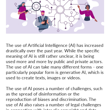
Ιδιότητα μέλους
Δωρεές
Αιγίδα
Tax deductability
Σύνδεση Μέλους
The use of Artificial Intelligence (AI) has increased
drastically over the past year. While the specific
meaning of AI is still rather unclear, it is being
Σχετικά με εμάς
used more and more by public and private actors.
The use of AI can take many different forms - one
Ομάδα
particularly popular form is generative AI, which is
used to create texts, images or videos.
Ετήσιες αναφορές
Συχνές ερωτήσεις
The use of AI poses a number of challenges, such
as the spread of disinformation or the
Θέσεις Εργασίας
reproduction of biases and discrimination. The
Συλλογική έννομη
use of AI also raises a number of legal challenges
προστασία