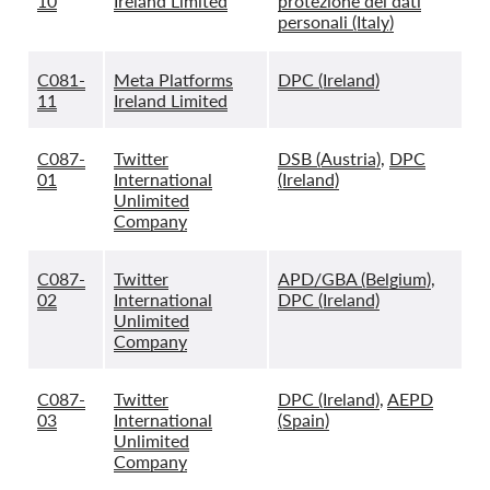
10
Ireland Limited
protezione dei dati
personali (Italy)
C081-
Meta Platforms
DPC (Ireland)
11
Ireland Limited
C087-
Twitter
DSB (Austria)
,
DPC
01
International
(Ireland)
Unlimited
Company
C087-
Twitter
APD/GBA (Belgium)
,
02
International
DPC (Ireland)
Unlimited
Company
C087-
Twitter
DPC (Ireland)
,
AEPD
03
International
(Spain)
Unlimited
Company