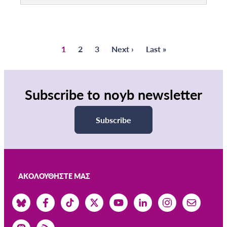
Σελίδα
1
Σελίδα
2
Σελίδα
3
Next
Next ›
Last
Last »
Pagination
page
page
Subscribe to noyb newsletter
Subscribe
ΑΚΟΛΟΥΘΉΣΤΕ ΜΑΣ