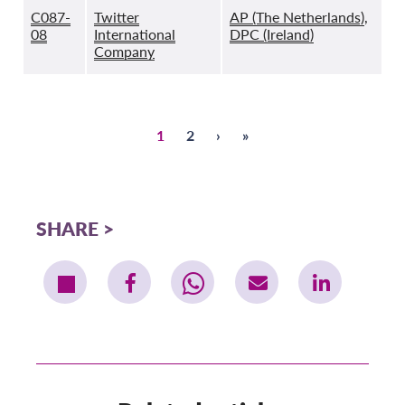
C087-
Twitter
AP (The Netherlands)
,
08
International
DPC (Ireland)
Company
Σελίδα
1
Σελίδα
2
Next
›
Last
»
Pagination
page
page
SHARE