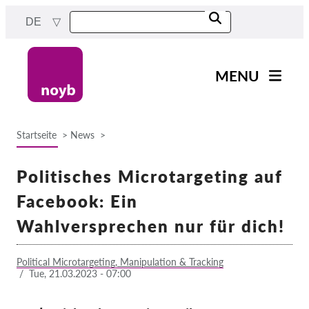
Skip
DE
to
main
content
MENU
Main
News
navigation
Startseite
News
Unsere Arbeit
Breadcrumb
Fälle nach Projekten
Politisches Microtargeting auf
Fälle nach Behörden
Facebook: Ein
Fälle nach Unternehmen
Wahlversprechen nur für dich!
Berichte & Ressourcen
Political Microtargeting, Manipulation & Tracking
/
Tue, 21.03.2023 - 07:00
Exercise your rights!
Jetzt Unterstützen!