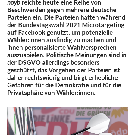
noyb
reichte heute eine Reihe von
Beschwerden gegen mehrere deutsche
Mitgliedschaft
Parteien ein. Die Parteien hatten während
Spenden
der Bundestagswahl 2021 Microtargeting
auf Facebook genutzt, um potenzielle
Sponsoring
Wähler:innen ausfindig zu machen und
Spendenabsetzbarkeit
ihnen personalisierte Wahlversprechen
Member Login
auszuspielen. Politische Meinungen sind in
der DSGVO allerdings besonders
geschützt, das Vorgehen der Parteien ist
Über uns
daher rechtswidrig und birgt erhebliche
Gefahren für die Demokratie und für die
Team
Privatsphäre von Wähler:innen.
Jahresberichte
FAQs
Jobs
Verbandsklagen