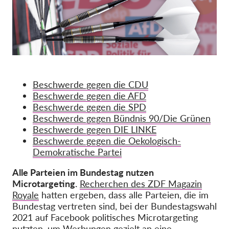
OnionShare
Medien
Kontakt
GDPRhub
Beschwerde gegen die CDU
Beschwerde gegen die AFD
Beschwerde gegen die SPD
Beschwerde gegen Bündnis 90/Die Grünen
Beschwerde gegen DIE LINKE
Beschwerde gegen die Oekologisch-
Demokratische Partei
Alle Parteien im Bundestag nutzen
Microtargeting.
Recherchen des ZDF Magazin
Royale
hatten ergeben, dass alle Parteien, die im
Bundestag vertreten sind, bei der Bundestagswahl
2021 auf Facebook politisches Microtargeting
nutzten, um Werbungen gezielt an eine