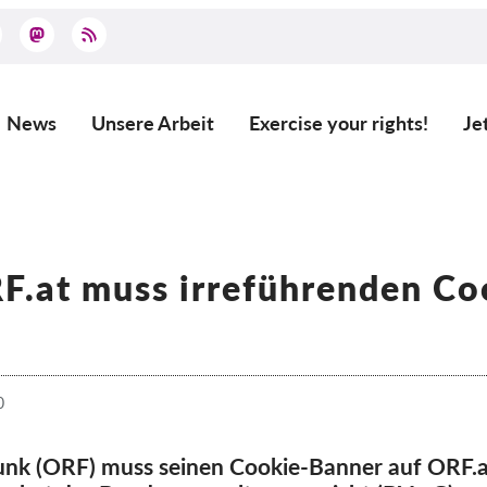
News
Unsere Arbeit
Exercise your rights!
Je
Main
navigation
RF.at muss irreführenden C
0
unk (ORF) muss seinen Cookie-Banner auf ORF.a