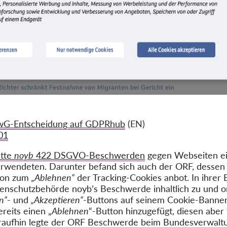
G-Entscheidung auf GDPRhub
(EN)
01
atte
noyb
422 DSGVO-Beschwerden
gegen Webseiten ein
rwendeten. Darunter befand sich auch der ORF, dessen
tion zum
„Ablehnen“
der Tracking-Cookies anbot. In ihre
tenschutzbehörde noyb’s Beschwerde inhaltlich zu und 
n“
- und
„Akzeptieren“
-Buttons auf seinem Cookie-Banner 
reits einen „
Ablehnen
“-Button hinzugefügt, diesen aber f
raufhin legte der ORF Beschwerde beim Bundesverwaltu