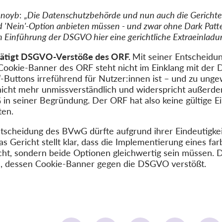
n
noyb
:
„Die Datenschutzbehörde und nun auch die Gerichte h
nd 'Nein'-Option anbieten müssen - und zwar ohne Dark Patter
 Einführung der DSGVO hier eine gerichtliche Extraeinladun
tätigt DSGVO-Verstöße des ORF.
Mit seiner Entscheidu
Cookie-Banner des ORF steht nicht im Einklang mit der 
“
-Buttons irreführend für Nutzer:innen ist – und zu ungew
g nicht mehr unmissverständlich und widerspricht außer
in seiner Begründung. Der ORF hat also keine gültige Ei
ten.
tscheidung des BVwG dürfte aufgrund ihrer Eindeutigkei
Gericht stellt klar, dass die Implementierung eines farb
icht, sondern beide Optionen gleichwertig sein müssen.
n, dessen Cookie-Banner gegen die DSGVO verstößt.