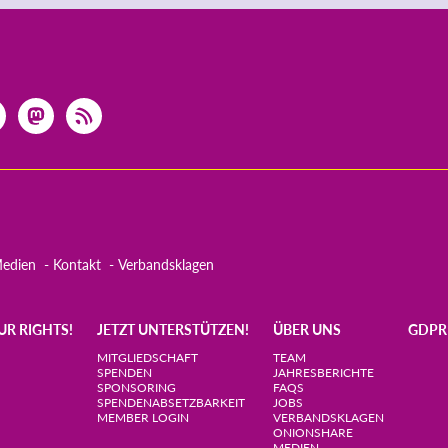
edien
Kontakt
Verbandsklagen
UR RIGHTS!
JETZT UNTERSTÜTZEN!
ÜBER UNS
GDPR
MITGLIEDSCHAFT
TEAM
SPENDEN
JAHRESBERICHTE
SPONSORING
FAQS
SPENDENABSETZBARKEIT
JOBS
MEMBER LOGIN
VERBANDSKLAGEN
ONIONSHARE
MEDIEN