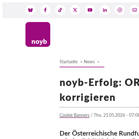
Skip
to
Social
main
content
Media
Startseite
News
Breadcrumb
noyb-Erfolg: O
korrigieren
Cookie Banners
/
Thu, 21.05.2026 - 07:0
Der Österreichische Rundf