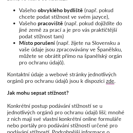
Hromadná žaloba
Vašeho
obvyklého bydliště
(např. pokud
OnionShare
chcete podat stížnost ve svém jazyce),
Média
Vašeho
pracoviště
(např. pokud dojíždíte do
jiné země za prací a je pro vás praktičtější
Kontakt
podat stížnost tam)
Místo porušení
(např. žijete na Slovensku a
vaše údaje jsou zpracovávány ve Španělsku,
GDPRhub
můžete se obrátit přímo na španělský orgán
pro ochranu údajů).
Kontaktní údaje a webové stránky jednotlivých
orgánů pro ochranu údajů jsou k dispozici
zde
.
Jak mohu sepsat stížnost?
Konkrétní postup podávání stížností se u
jednotlivých orgánů pro ochranu údajů liší; mnohé
z nich mají své vlastní konkrétní online formuláře
nebo portály pro podávání stížností určené pro
podávání stížností. Podrobnější informace o