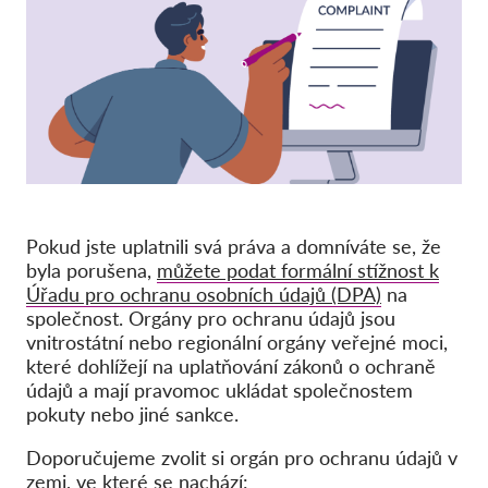
Pordporte nás!
Členství
Příspěvky
Sponzorství
Daňová uznatelnost
Přihlášení člena
Pokud jste uplatnili svá práva a domníváte se, že
byla porušena,
můžete podat formální stížnost k
Úřadu pro ochranu osobních údajů (DPA)
na
O nás
společnost. Orgány pro ochranu údajů jsou
vnitrostátní nebo regionální orgány veřejné moci,
Tým
které dohlížejí na uplatňování zákonů o ochraně
Výroční zprávy
údajů a mají pravomoc ukládat společnostem
pokuty nebo jiné sankce.
Otázky a odpovědi
Doporučujeme zvolit si orgán pro ochranu údajů v
Kariéra
zemi, ve které se nachází: