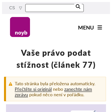
Skip
CS
to
main
content
MENU
Main
Novinky
navigation
Naše práce
Vaše právo podat
Projekty
stížnost (článek 77)
Rozhodnutí dozorových
orgánů
Rozhodnutí pro jednotlivé
Tato stránka byla přeložena automaticky.
společnosti
Přečtěte si originál
nebo
zanechte nám
zprávu
pokud něco není v pořádku.
Reports & Resources
Exercise your rights!