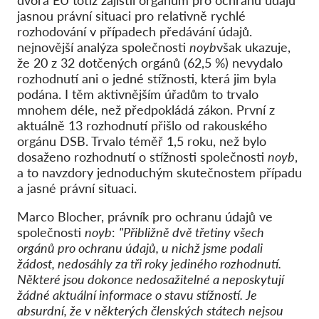
dvora EU totiž zajistil orgánům pro ochranu údajů
jasnou právní situaci pro relativně rychlé
rozhodování v případech předávání údajů.
nejnovější analýza společnosti
noyb
však ukazuje,
že 20 z 32 dotčených orgánů (62,5 %) nevydalo
rozhodnutí ani o jedné stížnosti, která jim byla
podána. I těm aktivnějším úřadům to trvalo
mnohem déle, než předpokládá zákon. První z
aktuálně 13 rozhodnutí přišlo od rakouského
orgánu DSB. Trvalo téměř 1,5 roku, než bylo
dosaženo rozhodnutí o stížnosti společnosti
noyb
,
a to navzdory jednoduchým skutečnostem případu
a jasné právní situaci.
Marco Blocher, právník pro ochranu údajů ve
společnosti
noyb
:
"Přibližně dvě třetiny všech
orgánů pro ochranu údajů, u nichž jsme podali
žádost, nedosáhly za tři roky jediného rozhodnutí.
Některé jsou dokonce nedosažitelné a neposkytují
žádné aktuální informace o stavu stížností. Je
absurdní, že v některých členských státech nejsou