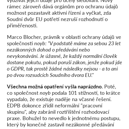
využívat jejich údaje pro účely sledování. Nový
rámec zároveň dává orgánům pro ochranu údajů
možnost pozastavit aktivní řízení a vyčkat, zda
Soudní dvůr EU potřetí nezruší rozhodnutí o
přiměřenosti.
Marco Blocher, právník v oblasti ochrany údajů ve
společnosti
noyb:
"V podstatě máme za sebou 23 let
nezákonných dohod o předávání nebo
nevykonávání. Je úžasné, že každý normální člověk
dostane pokutu, pokud poruší zákon, jenže pokud jde
o GDPR, tak prostě žádné následky nejsou - a to ani
po dvou rozsudcích Soudního dvora EU."
Všechna možná opatření vyšla naprázdno.
Poté,
co společnost
noyb
podala 101 stížností, to krátce
vypadalo, že existuje naděje na včasné řešení.
EDPB dokonce zřídil neformální "pracovní
skupinu", aby zabránil roztříštění rozhodovací
praxe. Bohužel to nevedlo k jednotnému postupu,
který by konečně zastavil nezákonné předávání