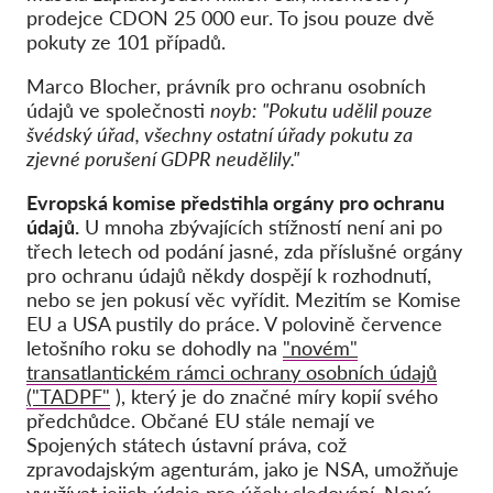
prodejce CDON 25 000 eur. To jsou pouze dvě
pokuty ze 101 případů.
Marco Blocher, právník pro ochranu osobních
údajů ve společnosti
noyb:
"Pokutu udělil pouze
švédský úřad, všechny ostatní úřady pokutu za
zjevné porušení GDPR neudělily."
Evropská komise předstihla orgány pro ochranu
údajů.
U mnoha zbývajících stížností není ani po
třech letech od podání jasné, zda příslušné orgány
pro ochranu údajů někdy dospějí k rozhodnutí,
nebo se jen pokusí věc vyřídit. Mezitím se Komise
EU a USA pustily do práce. V polovině července
letošního roku se dohodly na
"novém"
transatlantickém rámci ochrany osobních údajů
("TADPF"
), který je do značné míry kopií svého
předchůdce. Občané EU stále nemají ve
Spojených státech ústavní práva, což
zpravodajským agenturám, jako je NSA, umožňuje