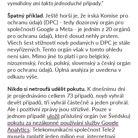
vymáhány ani takto jednoduché případy."
Špatný příklad.
Ještě horší je, že irská Komise pro
ochranu údajů (DPC) - tedy dozorový orgán pro
společnosti Google a Meta - je jedním z 20 orgánů
pro ochranu údajů, které dosud nehly prstem.
Všech šest stížností
noyb
podaných u DPC je stále
nevyřízených. Tento orgán však v tomto ohledu
není sám. Mimo jiné to platí i pro belgický,
nizozemský, řecký, polský, slovenský a český orgán
pro ochranu údajů. Úplná analýza je uvedena v
odkazu výše.
Nikdo si netroufá udělit pokutu.
K dnešnímu dni
je projednáváno celkem 73 případů.
noyb
vyhrál
devět případů, tři vyhrál částečně a jeden prohrál.
Ale i pozitivní zprávy jsou střízlivé. Pouze v
jednom případě
uložil
příslušný orgán (ve Švédsku)
pokutu za nezákonné používání služby Google
Analytics
: Telekomunikační společnost Tele2
musela zaplatit jeden milion eur, internetový