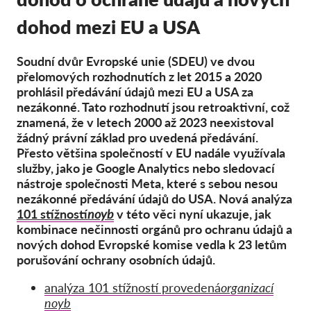
Hromadná žaloba
dohod mezi EU a USA
OnionShare
Média
Soudní dvůr Evropské unie (SDEU) ve dvou
Kontakt
přelomových rozhodnutích z let 2015 a 2020
prohlásil předávání údajů mezi EU a USA za
nezákonné. Tato rozhodnutí jsou retroaktivní, což
GDPRhub
znamená, že v letech 2000 až 2023 neexistoval
žádný právní základ pro uvedená předávání.
Přesto většina společností v EU nadále využívala
služby, jako je Google Analytics nebo sledovací
nástroje společnosti Meta, které s sebou nesou
nezákonné předávání údajů do USA. Nová analýza
101 stížností
noyb
v této věci nyní ukazuje, jak
kombinace nečinnosti orgánů pro ochranu údajů a
nových dohod Evropské komise vedla k 23 letům
porušování ochrany osobních údajů.
analýza 101 stížností provedená
organizací
noyb