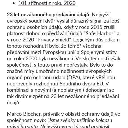
101 stížností z roku 2020
23 let nezákonného předávání údajů.
Nejvyšší
evropský soudní dvůr vyslal důrazný signál za lepší
ochranu osobních údajů, když v roce 2015 zrušil
platnost dohod o předávání údajů "Safe Harbor" a
v roce 2020 "Privacy Shield". Logickým důsledkem
tohoto rozhodnutí bylo, že téměř všechna
předávání mezi Evropskou unií a Spojenými státy
od roku 2000 byla nezákonná. Ve skutečnosti však
společnosti s touto praxí nepřestaly.
Bylo to do
značné míry umožněno nečinností evropských
orgánů pro ochranu údajů (DPA), které většinou
neprovedly rozhodnutí Soudního dvora EU. V
kombinaci s novými (a neplatnými) dohodami se
tak díváme zpět na 23 let nezákonného předávání
údajů.
Marco Blocher, právník v oblasti ochrany údajů ve
společnosti
noyb:
"Jsme svědky určitého kolapsu
právního státu. Nejvyšší evropský soud prohlásil