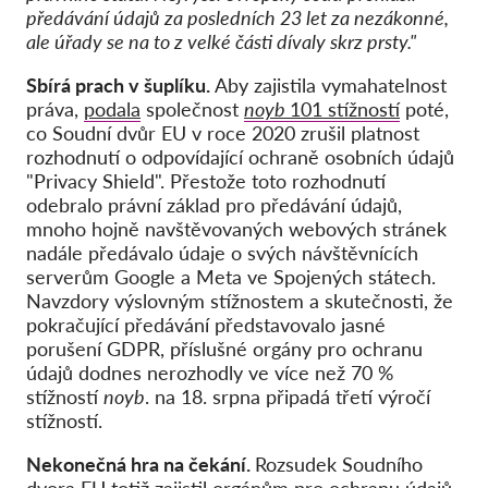
předávání údajů za posledních 23 let za nezákonné,
ale úřady se na to z velké části dívaly skrz prsty."
Sbírá prach v šuplíku.
Aby zajistila vymahatelnost
práva,
podala
společnost
noyb
101 stížností
poté,
co Soudní dvůr EU v roce 2020 zrušil platnost
rozhodnutí o odpovídající ochraně osobních údajů
"Privacy Shield". Přestože toto rozhodnutí
odebralo právní základ pro předávání údajů,
mnoho hojně navštěvovaných webových stránek
nadále předávalo údaje o svých návštěvnících
serverům Google a Meta ve Spojených státech.
Navzdory výslovným stížnostem a skutečnosti, že
pokračující předávání představovalo jasné
porušení GDPR, příslušné orgány pro ochranu
údajů dodnes nerozhodly ve více než 70 %
stížností
noyb
.
na 18. srpna připadá třetí výročí
stížností.
Nekonečná hra na čekání.
Rozsudek Soudního