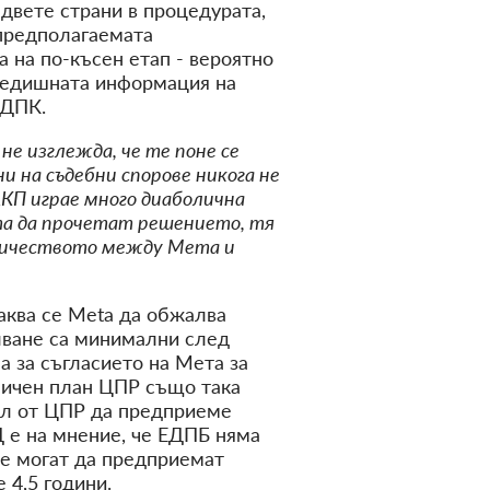
т двете страни в процедурата,
 предполагаемата
 на по-късен етап - вероятно
предишната информация на
 ДПК.
не изглежда, че те поне се
 на съдебни спорове никога не
 ДКП играе много диаболична
та да прочетат решението, тя
дничеството между Мета и
аква се Meta да обжалва
лване са минимални след
 за съгласието на Мета за
аничен план ЦПР също така
кал от ЦПР да предприеме
Д е на мнение, че ЕДПБ няма
те могат да предприемат
 4,5 години.