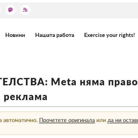
Новини
Нашата работа
Exercise your rights!
Main
navigation
ЛСТВА: Meta няма право 
а реклама
а автоматично.
Прочетете оригинала
или
да ни оста