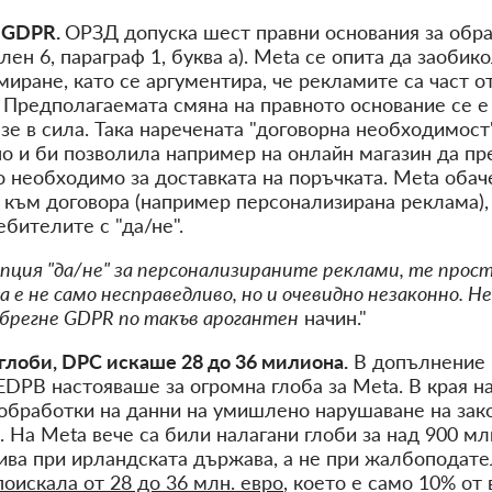
" GDPR.
ОРЗД допуска шест правни основания за обра
лен 6, параграф 1, буква а). Meta се опита да заобик
иране, като се аргументира, че рекламите са част от
 Предполагаемата смяна на правното основание се е
зе в сила. Така наречената "договорна необходимост"
но и би позволила например на онлайн магазин да п
го необходимо за доставката на поръчката. Meta обач
 към договора (например персонализирана реклама),
ебителите с "да/не".
опция "да/не" за персонализираните реклами, те прос
а е не само несправедливо, но и очевидно незаконно. Н
ебрегне GDPR по такъв арогантен
начин."
а глоби, DPC искаше
28 до 36 милиона
.
В допълнение 
DPB настояваше за огромна глоба за Meta. В края н
обработки на данни на умишлено нарушаване на зако
. На Meta вече са били налагани глоби за над 900 мл
тива при ирландската държава, а не при жалбоподате
оискала от 28 до 36 млн. евро
, което е само 10% о