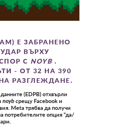
AM) Е ЗАБРАНЕНО
 УДАР ВЪРХУ
 СПОР С
NOYB
.
И - ОТ 32 НА 390
 НА РАЗГЛЕЖДАНЕ.
 данните (EDPB) отхвърли
и
noyb
срещу Facebook и
овия. Meta
трябва да получи
на потребителите опция "да/
ари.