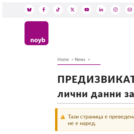
Skip
to
Social
main
content
Media
Home
News
Breadcrumb
ПРЕДИЗВИКАТЕ
лични данни з
Тази страница е преведен
не е наред.