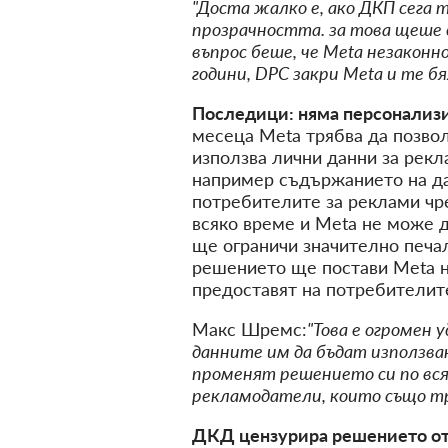
"Доста жалко е, ако ДКП сега т
прозрачността. за това щеше д
въпрос беше, че Meta незакон
години, DPC закри Meta и те бя
Последици: няма персонализи
месеца Meta трябва да позвол
използва лични данни за рекл
например съдържанието на дад
потребителите за реклами чре
всяко време и Meta не може д
ще ограничи значително печал
решението ще постави Meta н
предоставят на потребителите
Макс Шремс:
"Това е огромен 
данните им да бъдат използвани
променят решението си по вс
рекламодатели, които също тря
ДКД цензурира решението от 