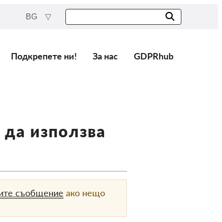
BG
Подкрепете ни!
За нас
GDPRhub
да използва
вите съобщение
ако нещо