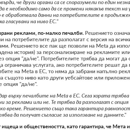
върди, че други органи са се споразумели по един незн
а е необходимо само да се промени някакъв текст на
но е обработвала данни на потребителите в продълже
ха гласувани на ниво ЕС.
"
рани реклами, по-малко печалби.
Решението означав
и на потребителите да разполагат с версия на всичк
ами. Решението все пак ще позволи на Meta да изпол
ена история) за персонализиране на рекламите или 
з опция "да/не". Потребителите трябва да могат да 
а ограничава услугата, ако потребителите решат да г
бите на Meta в ЕС, то няма да забрани напълно рек
а същото ниво като други уебсайтове или приложени
 опция "да/не".
удар върху печалбите на Meta в ЕС. Сега хората трябв
 за реклами или не. Те трябва да разполагат с опция "
яко време. Решението също така гарантира равнопос
бва да получат съгласие за използване на
данните."
ищеца и обществеността, като гарантира, че Мета