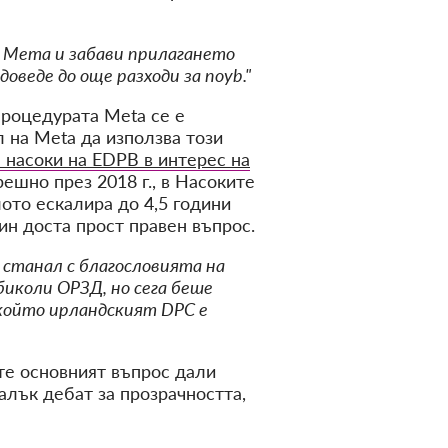
а Мета и забави прилагането
оведе до още разходи за noyb."
процедурата Meta се е
 на Meta да използва този
 насоки на EDPB в интерес на
шно през 2018 г., в Насоките
ото ескалира до 4,5 години
ин доста прост правен въпрос.
е станал с благословията на
иколи ОРЗД, но сега беше
 който ирландският DPC е
те основният въпрос дали
лък дебат за прозрачността,