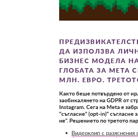
ПРЕДИЗВИКАТЕЛСТВ
ДА ИЗПОЛЗВА ЛИЧН
БИЗНЕС МОДЕЛА НА
ГЛОБАТА ЗА META С
МЛН. ЕВРО. ТРЕТО
Както беше потвърдено от ир
заобикалянето на GDPR от ст
Instagram. Сега на Meta е за
"съгласие" (opt-in)
" съгласие 
не". Решението по третото пар
Видеоклип с разяснения о