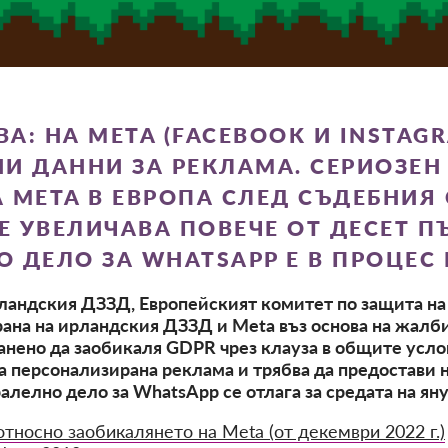
А: НА META (FACEBOOK И INSTAGR
И ДАННИ ЗА РЕКЛАМА. СЕРИОЗЕН
 META В ЕВРОПА СЛЕД СЪДЕБНИЯ
Е УВЕЛИЧАВА ПОВЕЧЕ ОТ ДЕСЕТ ПЪТ
ТО ДЕЛО ЗА WHATSAPP Е В ПРОЦЕС
ландския ДЗЗД, Европейският комитет по защита на
рана на ирландския ДЗЗД и Meta въз основа на жалб
бранено да заобикаля GDPR чрез клауза в общите усл
за персонализирана реклама и трябва да предостави 
алелно дело за WhatsApp се отлага за средата на яну
тносно заобикалянето на Meta (от декември 2022 г.)