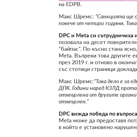
на EDPB.
Макс Шремс:
"Санкцията ще о
повече от четири
години.
Това
DPC и Meta си сътрудничиха 
позовала на десет поверителн
"байпас". По-късно стана ясн
Meta. Въпреки това другите е
през 2019 г. и отново в окон
със стотици страници доклади
Макс Шремс:
"Това дело е за 
ДПК. Години наред КЗЛД прота
отхвърлена от другите органи
отхвърлен.
"
DPC вижда победа по въпроса
Meta може да предоставя потр
в който е установено нарушен