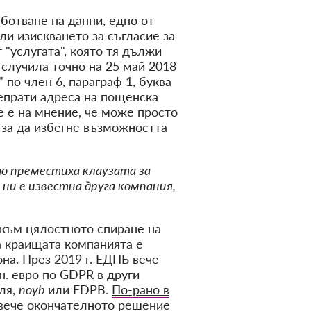
ботване на данни, едно от
оли изискването за съгласие за
 "услугата", която тя дължи
 случила точно на 25 май 2018
 по член 6, параграф 1, буква
репрати адреса на пощенска
е е на мнение, че може просто
 за да избегне възможността
то преместиха клаузата за
е ни е известна друга компания,
към цялостното спиране на
а краищата компанията е
на. През 2019 г. ЕДПБ вече
н. евро по GDPR в други
ля,
noyb
или EDPB.
По-рано в
т вече окончателното решение