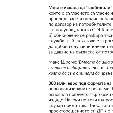
Meta е искала да "заобиколи
които е съгласието съгласно ч
проследяване и онлайн реклам
по договор на потребителите.
г. в полунощ, когато GDPR вле
б) обикновено се разбира тяс
служба, тъй като това е стро
да добави случайни елементи
за даване на съгласие от потр
Макс Шремс:
"Вместо да има 
съгласие в общите условия. Тов
която да се е опитала да прен
380 млн. евро под формата н
персонализираните реклами, E
основала повечето търговски 
издаде Насоки по този въпрос
случаи преди това. Глобата о
проекторешението си ДПК е п