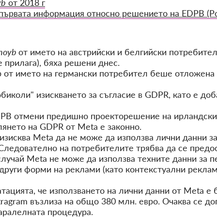
yb
от 2018 г
първата информация относно решението на EDPB (Р
noyb
от името на австрийски и белгийски потребител н
 прилага), бяха решени днес.
 от името на германски потребител беше отложена з
обиколи" изискването за съгласие в GDPR, като е до
DPB отмени предишно проекторешение на ирландския
лянето на GDPR от Meta е законно.
зисква Meta да не може да използва лични данни за
Следователно на потребителите трябва да се предост
ен случай Meta не може да използва техните данни за
други форми на реклами (като контекстуални рекла
ацията, че използването на лични данни от Meta е б
stragram възлиза на общо 380 млн. евро. Очаква се д
аралелната процедура.