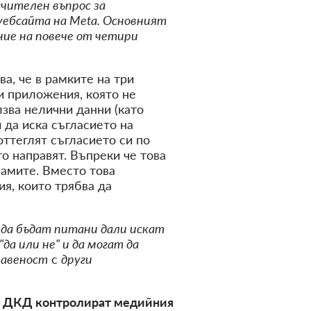
ачителен въпрос за
 уебсайта на Meta. Основният
ние на повече от четири
а, че в рамките на три
и приложения, която не
зва нелични данни (като
да иска съгласието на
оттеглят съгласието си по
о направят. Въпреки че това
ламите. Вместо това
я, които трябва да
а да бъдат питани дали искат
да или не" и да могат да
тавеност
с
други
 и ДКД контролират медийния