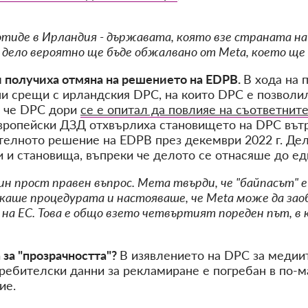
тиде в Ирландия - държавата, която взе страната н
 дело вероятно ще бъде обжалвано от Meta, което ще д
и получиха отмяна на решението на EDPB.
В хода на 
и срещи с ирландския DPC, на които DPC е позволил
о, че DPC дори
се е опитал да повлияе на съответните
вропейски ДЗД отхвърлиха становището на DPC вътре
чателното решение на EDPB през декември 2022 г. Дел
 и становища, въпреки че делото се отнасяше до ед
един прост правен въпрос. Мета твърди, че "байпасът" 
каше процедурата и настояваше, че Meta може да заоб
 на ЕС. Това е общо взето четвъртият пореден път, в
 за "прозрачността"?
В изявлението на DPC за медии
ебителски данни за рекламиране е погребан в по-ма
ие.