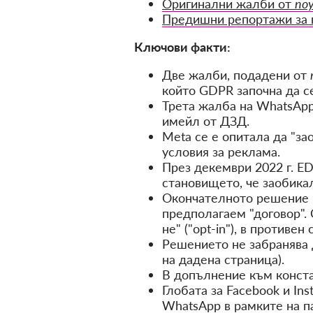
Оригинални жалби от
no
Предишни репортажи за 
Ключови факти:
Две жалби, подадени от
който GDPR започна да се
Трета жалба на WhatsApp
имейл от ДЗД.
Meta се е опитала да "за
условия за реклама.
През декември 2022 г. E
становището, че заобика
Окончателното решение и
предполагаем "договор". 
не" ("opt-in"), в против
Решението не забранява 
на дадена страница).
В допълнение към констат
Глобата за Facebook и In
WhatsApp в рамките на п