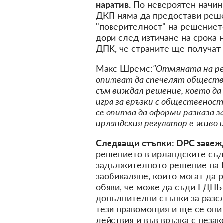
наратив.
По невероятен начи
ДКП няма да предостави реш
"поверителност" на решениет
дори след изтичане на срока 
ДПК, че страните ще получат
Макс Шремс:
"Отмяната на реш
опитват да спечелят обществе
съм виждал решение, което да 
игра за връзки с общественос
се опитва да оформи разказа 
ирландския регулатор е живо 
Следващи стъпки: DPC завеж
решението в ирландските съд
задължителното решение на E
заобикаляне, които могат да 
обяви, че може да съди ЕДПБ 
допълнителни стъпки за разс
тези правомощия и ще се опи
действия и във връзка с неза