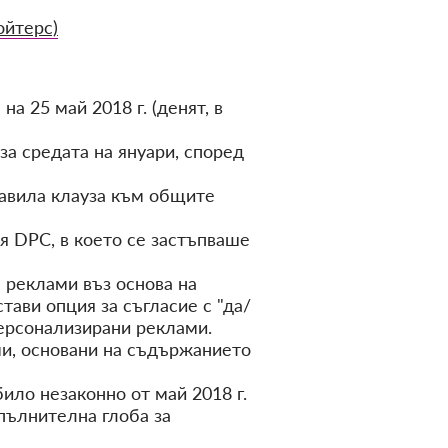
ойтерс)
а 25 май 2018 г. (денят, в
а средата на януари, според
бавила клауза към общите
 DPC, в което се застъпваше
 реклами въз основа на
ави опция за съгласие с "да/
 персонализирани реклами.
ми, основани на съдържанието
ило незаконно от май 2018 г.
опълнителна глоба за