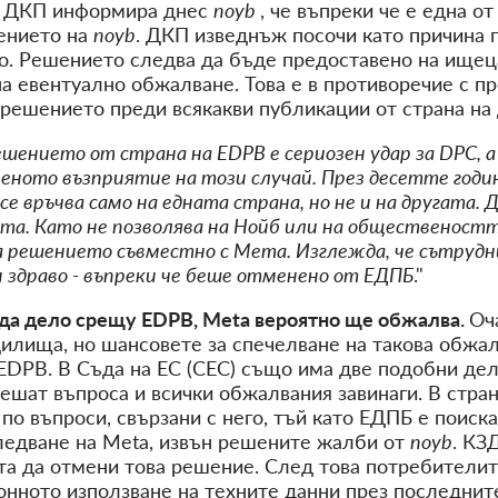
н ДКП информира днес
noyb
, че въпреки че е една о
ението на
noyb
. ДКП изведнъж посочи като причина
о. Решението следва да бъде предоставено на ищеца
на евентуално обжалване. Това е в противоречие с 
 решението преди всякакви публикации от страна на
ението от страна на EDPB е сериозен удар за DPC, а 
ното възприятие на този случай. През десетте години
се връчва само на едната страна, но не и на другата.
тта. Като не позволява на Нойб или на общественост
за решението съвместно с Мета. Изглежда, че сътру
и здраво - въпреки че беше отменено от ЕДПБ
."
да дело срещу EDPB, Meta вероятно ще обжалва.
Оч
илища, но шансовете за спечелване на такова обжа
DPB. В Съда на ЕС (СЕС) също има две подобни дела
решат въпроса и всички обжалвания завинаги. В стр
по въпроси, свързани с него, тъй като ЕДПБ е поис
ледване на Meta, извън решените жалби от
noyb
. КЗ
та да отмени това решение. След това потребители
конното използване на техните данни през последните