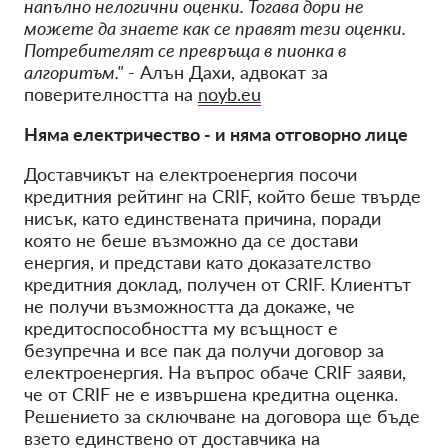
напълно нелогични оценки. Тогава дори не
можете да знаете как се правят тези оценки.
Потребителят се превръща в пионка в
алгоритъм."
- Алън Дахи, адвокат за
поверителността на
noyb.eu
Няма електричество - и няма отговорно лице
Доставчикът на електроенергия посочи
кредитния рейтинг на CRIF, който беше твърде
нисък, като единствената причина, поради
която не беше възможно да се достави
енергия, и представи като доказателство
кредитния доклад, получен от CRIF. Клиентът
не получи възможността да докаже, че
кредитоспособността му всъщност е
безупречна и все пак да получи договор за
електроенергия. На въпрос обаче CRIF заяви,
че от CRIF не е извършена кредитна оценка.
Решението за сключване на договора ще бъде
взето единствено от доставчика на