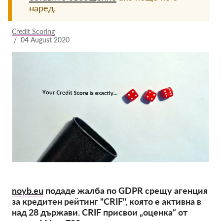
наред.
Членство
Credit Scoring
Дарения
/
04 August 2020
Спонсорство
Tax deductability
Member Login
За нас
Екип
Годишни доклади
Често задавани въпроси
Работни места
noyb.eu
подаде жалба по GDPR срещу агенция
за кредитен рейтинг "CRIF", която е активна в
Колективни искове
над 28 държави. CRIF присвои „оценка“ от