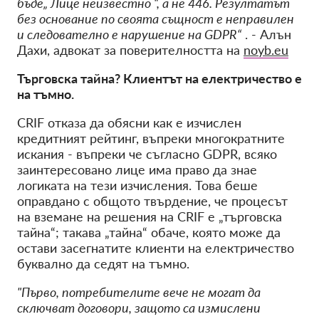
бъде„ Лице неизвестно “, а не 446. Резултатът
без основание по своята същност е неправилен
и следователно е нарушение на GDPR“
. - Алън
Дахи, адвокат за поверителността на
noyb.eu
Търговска тайна? Клиентът на електричество е
на тъмно.
CRIF отказа да обясни как е изчислен
кредитният рейтинг, въпреки многократните
искания - въпреки че съгласно GDPR, всяко
заинтересовано лице има право да знае
логиката на тези изчисления. Това беше
оправдано с общото твърдение, че процесът
на вземане на решения на CRIF е „търговска
тайна“; такава „тайна“ обаче, която може да
остави засегнатите клиенти на електричество
буквално да седят на тъмно.
"Първо, потребителите вече не могат да
сключват договори, защото са измислени