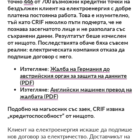
точно
446
от
700
възможни кредитни точки на
OnionShare
бездължен клиент на електроенергия с добре
медии
платена постоянна работа. Това е изумително,
тъй като CRIF няколко пъти подчерта, че не
Контакт
познава засегнатото лице и не разполага със
съхранени данни. Резултатът беше изчислен
GDPRhub
от нищото. Последствията обаче бяха съвсем
реални: електрическата компания отказа да
подпише договор с него.
Изтегляне:
Жалба на Германия до
австрийския орган за защита на данните
(PDF)
Изтегляне:
Английски машинен превод на
жалбата (PDF)
Подобно на магьосник със заек, CRIF извика
„кредитоспособност“ от нищото.
Клиент на електроенергия искаше да подпише
нов договор за електричество. Доставчикът на