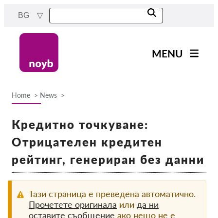
Skip
BG
to
main
content
MENU
Main
Новини
navigation
Home
News
Нашата работа
Breadcrumb
Проекти
Кредитно точкуване:
Случаи на ДПА
Отрицателен кредитен
Всички случаи
рейтинг, генериран без данни
Reports & Resources
Тази страница е преведена автоматично.
Exercise your rights!
Прочетете оригинала
или
да ни
оставите съобщение
ако нещо не е
Подкрепете ни!