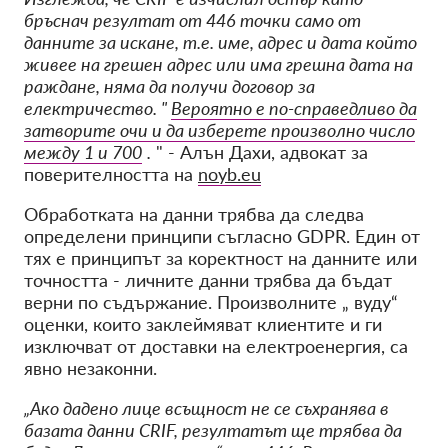
бръснач резултат от 446 точки само от
данните за искане, т.е. име, адрес и дата който
живее на грешен адрес или има грешна дата на
раждане, няма да получи договор за
електричество. "
Вероятно е по-справедливо да
затворите очи и да изберете произволно число
между 1 и 700
.
"
- Алън Дахи, адвокат за
поверителността на
noyb.eu
Обработката на данни трябва да следва
определени принципи съгласно GDPR. Един от
тях е принципът за коректност на данните или
точността - личните данни трябва да бъдат
верни по съдържание. Произволните „
вуду“
оценки,
които заклеймяват клиентите и ги
изключват от доставки на електроенергия, са
явно незаконни.
„Ако дадено лице всъщност не се съхранява в
базата данни CRIF, резултатът ще трябва да