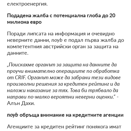
електроенергия.
Подадена жалба с потенциална глоба до 20
милиона евро
Поради липсата на информация и очевидно
неверните данни,
noyb
е подал първа жалба до
компетентния австрийски орган за защита на
данните.
„Поискахме органът за защита на данните да
проучи внимателно операциите по обработка
от CRIF. Органът може да забрани тези видове
произволни решения за кредитен рейтинг и да
наложи наказание за тях. Това би трябвало да
направи по-малко вероятни неверни оценки.“
-
Алън Дахи.
noyb
обръща внимание на кредитните агенции
Агенциите за кредитен рейтинг понякога имат