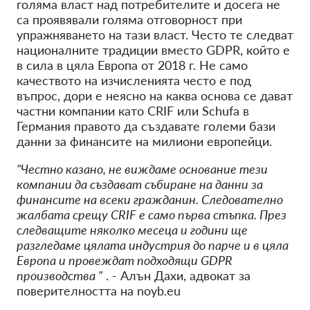
голяма власт над потребителите и досега не
са проявявали голяма отговорност при
упражняването на тази власт. Често те следват
националните традиции вместо GDPR, който е
в сила в цяла Европа от 2018 г. Не само
качеството на изчисленията често е под
въпрос, дори е неясно на каква основа се дават
частни компании като CRIF или Schufa в
Германия правото да създавате големи бази
данни за финансите на милиони европейци.
"Честно казано, не виждаме основание тези
компании да създават събиране на данни за
финансите на всеки гражданин. Следователно
жалбата срещу CRIF е само първа стъпка. През
следващите няколко месеца и години ще
разгледаме цялата индустрия до парче и в цяла
Европа и провеждат подходящи GDPR
производства "
. - Алън Дахи, адвокат за
поверителността на noyb.eu