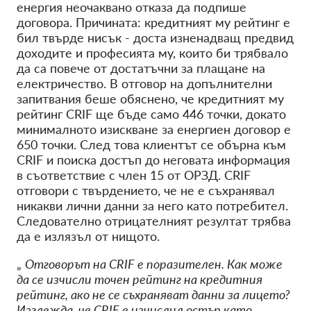
енергия неочаквано отказа да подпише
договора. Причината: кредитният му рейтинг е
бил твърде нисък - доста изненадващ предвид
доходите и професията му, които би трябвало
да са повече от достатъчни за плащане на
електричество. В отговор на допълнителни
запитвания беше обяснено, че кредитният му
рейтинг CRIF ще бъде само
446
точки, докато
минималното изискване за енергиен договор е
650
точки. След това клиентът се обърна към
CRIF и поиска достъп до неговата информация
в съответствие с член 15 от ОРЗД. CRIF
отговори с твърдението, че не е съхранявал
никакви лични данни за него като потребител.
Следователно отрицателният резултат трябва
да е излязъл от нищото.
„
Отговорът на CRIF е поразителен. Как може
да се изчисли точен рейтинг на кредитния
рейтинг, ако не се съхраняват данни за лицето?
Изглежда, че CRIF е изчислил остър като