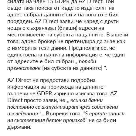
силата на член 15 GDPR да
AZ Direct. Той
също така поиска
от
където издателят на
адрес
събрал
данните си и на кого го е бил
продаден. AZ Direct заяви, че наред с други
неща е съхранявал (бивши) адреси на
местоживеене на
субекта
на данните. Въпреки
това,
адрес брокер
не
претендира
да
знае как
е
намерила
тези данни.
Предполага се, че
единствената налична информация
е,
че един
от адресите е бил
събран
„
поради
преместване
[на субекта на данните]
“.
AZ Direct не предостави
подробна
информация
за произхода на данните -
въпреки че
GDPR изрично изисква това. AZ
Direct
просто заяви, че „
всички данни
постоянно се актуализират чрез собствени
изследвания
“
. Въпреки това,
"S
eparate записи
на съответния бетон
произход"
не са били
държани.