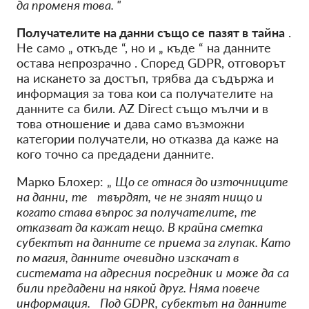
да променя това. "
Получателите на данни също се
пазят в
тайна
.
Не само
„
откъде
“,
но и
„
къде
“
на данните
остава
непрозрачно
.
Според
GDPR,
отговорът
на искането за достъп, трябва да съдържа и
информация за
това кои са получателите на
данните са били. AZ Direct също мълчи и
в
това отношение
и
дава
само възможни
категории
получатели,
но отказва да каже на
кого точно са предадени данните.
Марко Блохер: „
Що се отнася до източниците
на данни,
те
твърдят,
че не знаят нищо и
когато става въпрос за получателите,
те
отказват да кажат нещо. В крайна сметка
субектът
на данните се приема за глупак. Като
по магия, данните
очевидно
изскачат в
системата на адресния
посредник
и
може да
са
били предадени на някой друг. Няма повече
информация.
Под GDPR,
субектът
на
данните