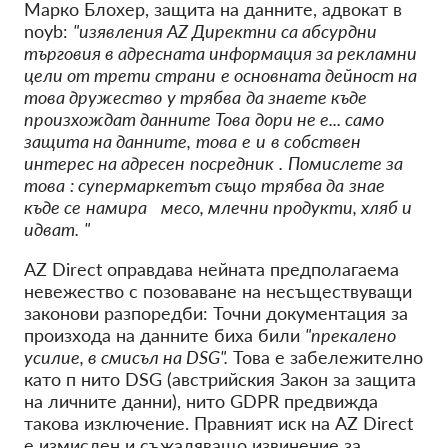
Марко Блохер, защита на данните, адвокат в
noyb:
"изявления
AZ Директни са абсурдни
търговия в адресната информация за рекламни
цели от трети страни
е основната дейност на
това дружество
у
трябва
да знаете къде
произхождат данните Това
дори не
е...
само
защита на данните,
това
е
и
в собствен
интерес на адресен
посредник
.
Помислете за
това
: супермаркетът също
трябва да
знае
къде се
намира
месо,
млечни продукти, хляб и
идват.
"
AZ Direct оправдава
нейната
предполагаема
невежество с позоваване на несъществуващи
законови
разпоредби:
Точни
документация за
произхода на данните биха
били
"прекалено
усилие, в смисъл на
DSG".
Това е забележително
като
п
нито DSG
(австрийския
Закон
за
защита
на личните данни), нито
GDPR
предвижда
такова изключение.
Правният иск на AZ Direct
е
измислен
и съжаляващо извинение за