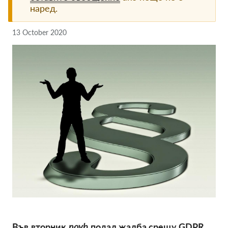
наред.
Членство
13 October 2020
Дарения
Спонсорство
Tax deductability
Member Login
За нас
Екип
Годишни доклади
Често задавани въпроси
Работни места
Колективни искове
Във
вторник
noyb
подал жалба срещу GDPR