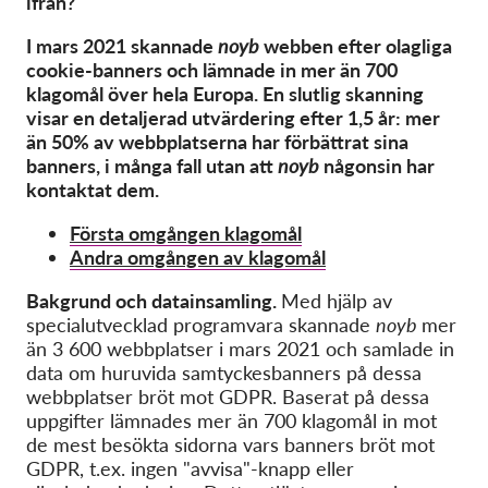
ifrån?
OnionShare
Media
I mars 2021 skannade
noyb
webben efter olagliga
cookie-banners och lämnade in mer än 700
Contact
klagomål över hela Europa. En slutlig skanning
visar en detaljerad utvärdering efter 1,5 år: mer
än 50% av webbplatserna har förbättrat sina
GDPRhub
banners, i många fall utan att
noyb
någonsin har
kontaktat dem.
Första omgången klagomål
Andra omgången av klagomål
Bakgrund och datainsamling.
Med hjälp av
specialutvecklad programvara skannade
noyb
mer
än 3 600 webbplatser i mars 2021 och samlade in
data om huruvida samtyckesbanners på dessa
webbplatser bröt mot GDPR. Baserat på dessa
uppgifter lämnades mer än 700 klagomål in mot
de mest besökta sidorna vars banners bröt mot
GDPR, t.ex. ingen "avvisa"-knapp eller