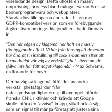
vilseledande design. Detta utlöste en massiv
omprövningsprocess bland många leverantörer av
bannerprogramvara och webbplatser.
Standardinställningarna ändrades till en mer
GDPR-kompatibel version som en förebyggande
åtgärd, även om inget klagomål ens hade lämnats
in.
"Den här vågen av klagomål har haft en massiv
förebyggande effekt. Vi hör från företag att de redan
har ändrat sin inställning till cookie-banners efter att
ha meddelat vår våg av verkställighet - även om de
själva inte har fått något klagomål."
- Max Schrems,
ordförande för
noyb
Denna våg av klagomål åtföljdes av andra
verkställighetsåtgärder från
dataskyddsmyndigheterna; till exempel införde
franska CNIL riktlinjer och krävde att Google
skulle införa en "avvisa"-knapp, vilket också sågs
som en signal till många företag att justera sina