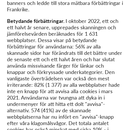
banners och ledde till stora mätbara förbättringar i
Frankrike.
Betydande förbättringar.
I oktober 2022, ett och
ett halvt år senare, upprepades skanningen och
jämförelsevärden beräknades för 1 631
webbplatser. Dessa visar på betydande
förbättringar för användarna: 56% av alla
skannade sidor har förändrats till det bättre under
de senaste ett och ett halvt åren och har slutat
använda missvisande färger för länkar och
knappar och förkryssade underkategorier. Den
vanligaste överträdelsen var också den mest
irriterande: 82% (1 377) av alla webbplatser hade
inte en knapp för att avvisa alla cookies i mars
2021. Användarna var tvungna att dyka in i
undermenyer för att hitta ett dolt "avvisa"-
alternativ. 574 (41%) av de skannade
webbplatserna har nu infört en "avvisa"-knapp
efter våra klagomålsvågor. Det totala antalet
cookies har också minskat med cirka 10% - i