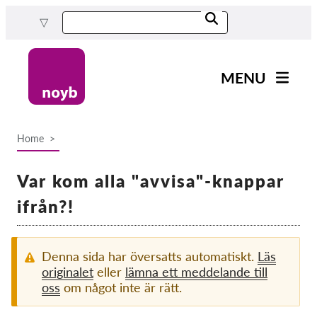
Skip
to
main
content
MENU
Main
Nyheter
navigation
Home
Our work
Breadcrumb
Projects
Var kom alla "avvisa"-knappar
Cases by DPA
ifrån?!
Cases by Company
Reports & Resources
Denna sida har översatts automatiskt.
Läs
originalet
eller
lämna ett meddelande till
oss
om något inte är rätt.
Exercise your rights!
Support us!