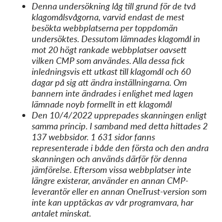
Denna undersökning låg till grund för de två
klagomålsvågorna, varvid endast de mest
besökta webbplatserna per toppdomän
undersöktes. Dessutom lämnades klagomål in
mot 20 högt rankade webbplatser oavsett
vilken CMP som användes. Alla dessa fick
inledningsvis ett utkast till klagomål och 60
dagar på sig att ändra inställningarna. Om
bannern inte ändrades i enlighet med lagen
lämnade noyb formellt in ett klagomål
Den 10/4/2022 upprepades skanningen enligt
samma princip. I samband med detta hittades 2
137 webbsidor. 1 631 sidor fanns
representerade i både den första och den andra
skanningen och används därför för denna
jämförelse. Eftersom vissa webbplatser inte
längre existerar, använder en annan CMP-
leverantör eller en annan OneTrust-version som
inte kan upptäckas av vår programvara, har
antalet minskat.