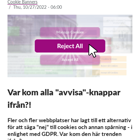
Cookie Banners
/
Thu, 10/27/2022 - 06:00
Membership
Donations
Sponsorship
Tax deductability
Member Login
About us
Team
Var kom alla "avvisa"-knappar
Annual Reports
ifrån?!
FAQs
Fler och fler webbplatser har lagt till ett alternativ
Jobs
för att säga "nej" till cookies och annan spårning - i
Collective Redress
enlighet med GDPR. Var kom den här trenden