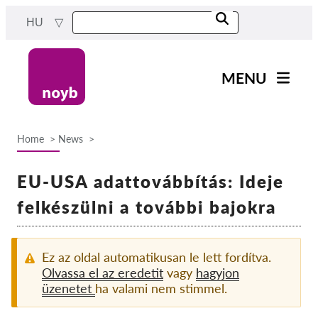
Skip
HU
to
main
content
MENU
Main
Hírek
navigation
Home
News
A Munkánk
Breadcrumb
Projektek
EU-USA adattovábbítás: Ideje
Ügyek Hatóságonként
felkészülni a további bajokra
Ügyek Tásaságonként
Reports & Resources
Ez az oldal automatikusan le lett fordítva.
Olvassa el az eredetit
vagy
hagyjon
üzenetet
ha valami nem stimmel.
Exercise your rights!
Támogass bennnünket!