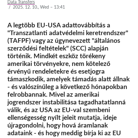
Data Transfers
/
2025. 12. 10., Wed – 13:41
Tagság
Adományok
A legtöbb EU-USA adattovábbítás a
"Transzatlanti adatvédelmi keretrendszer"
Szponzoráció
(TAFPF) vagy az úgynevezett "általános
Tax deductability
szerződési feltételek" (SCC) alapján
történik. Mindkét eszköz törékeny
Tagi Belépés
amerikai törvényekre, nem kötelező
érvényű rendeletekre és esetjogra
Rólunk
támaszkodik, amelyek támadás alatt állnak
- és valószínűleg a következő hónapokban
Csapat
felrobbannak. Mivel az amerikai
Éves Jelentések
jogrendszer instabilitása tagadhatatlanná
GYK
válik, és az USA az EU-val szembeni
ellenségesség nyílt jeleit mutatja, ideje
Munkalehetőségek
újragondolni, hogy hová áramlanak
Collective Redress
adataink - és hogy meddig bírja ki az EU