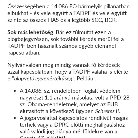
Összességében a 14.086 EO bármelyik pillanatban
elbukhat - és vele együtt a TADPF és vele együtt
szinte az összes TIAS és a legtöbb SCC, BCR.
Sok más lehetőség.
Bár ez túlmutat ezen a
blogbejegyzésen, sok további kérdés merül fel a
TADPF-ben használt számos egyéb elemmel
kapcsolatban.
Nyilvánvalóan még mindig vannak fő kérdések
azzal kapcsolatban, hogy a TADPF valaha is elérte-
e "
alapvető egyenértékűség
". Például:
A 14.086. sz. rendeletben foglalt védelem
nagyrészt 1:1 arányú másolata volt a PPD-28.
sz. Obama-rendeletnek, amelyet az EUB
elutasított a következő ügyben
Schrems II
.
A jogorvoslattal kapcsolatos rendkívül magas
terhek vagy a DPRC előtti meghallgatáshoz
való valódi jog hiánya mérföldekre van a