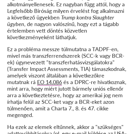
alkotmányellenesek. Ez nagyban függ attól, hogy a
Legfelsőbb Bíróság milyen érvelést fog alkalmazni
a következő ügyekben
Trump kontra Slaughter
ügyben
, de nagyon valószínű, hogy ezt a tágabb
értelemben vett döntés közvetlen
következményeként láthatjuk.
Ez a probléma messze túlmutatna a TADPF-en,
mivel más transzferrendszerek (SCC-k vagy BCR-
ek) úgynevezett "transzferhatásvizsgálatokra"
(Transfer Impact Assessments, TIA) támaszkodnak,
amelyek viszont általában a következőkre
mutatnak rá
EO 14.086
és a DPRC-re hivatkoznak,
mint arra, hogy miért jutott bármely uniós ellenőr
arra a következtetésre, hogy az amerikai jog nem
írhatja felül az SCC-ket vagy a BCR-eket azon
túlmenően, amit a Charta 7., 8. és 47. cikke
megenged.
Ha ezek az elemek eltűnnek, akkor a "szükséges"
adattovábbításokra (pl. egy e-mail küldése az USA-