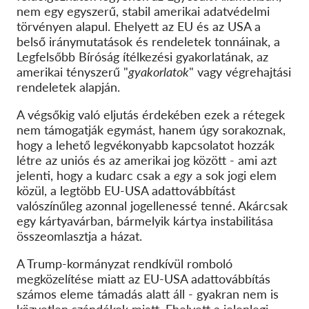
nem egy egyszerű, stabil amerikai adatvédelmi
törvényen alapul. Ehelyett az EU és az USA a
belső iránymutatások és rendeletek tonnáinak, a
Legfelsőbb Bíróság ítélkezési gyakorlatának, az
amerikai tényszerű "
gyakorlatok
" vagy végrehajtási
rendeletek alapján.
A végsőkig való eljutás érdekében ezek a rétegek
nem támogatják egymást, hanem úgy sorakoznak,
hogy a lehető legvékonyabb kapcsolatot hozzák
létre az uniós és az amerikai jog között - ami azt
jelenti, hogy a kudarc csak a
egy
a sok jogi elem
közül, a legtöbb EU-USA adattovábbítást
valószínűleg azonnal jogellenessé tenné. Akárcsak
egy kártyavárban, bármelyik kártya instabilitása
összeomlasztja a házat.
A Trump-kormányzat rendkívül romboló
megközelítése miatt az EU-USA adattovábbítás
számos eleme támadás alatt áll - gyakran nem is