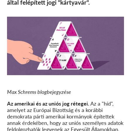
SecureDrop
által felépített jogi "kártyavár".
Média
Kapcsolat
GDPRhub
Max Schrems blogbejegyzése
Az amerikai és az uniós jog rétegei.
Az a "híd",
amelyet az Európai Bizottság és a korábbi
demokrata párti amerikai kormányok építettek
annak érdekében, hogy az uniós személyes adatok
feldolgozhatók legyenek az Egyesült Államokban,