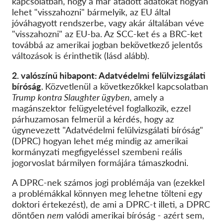
kapcsolatban, hogy a már átadott adatokat hogyan
lehet "visszahozni" bármelyik, az EU által
jóváhagyott rendszerbe, vagy akár általában véve
"visszahozni" az EU-ba. Az SCC-ket és a BRC-ket
továbbá az amerikai jogban bekövetkező jelentős
változások is érinthetik (lásd alább).
2. valószínű hibapont: Adatvédelmi felülvizsgálati
bíróság.
Közvetlenül a következőkkel kapcsolatban
Trump kontra Slaughter ügyben,
amely a
magánszektor felügyeletével foglalkozik, ezzel
párhuzamosan felmerül a kérdés, hogy az
úgynevezett "Adatvédelmi felülvizsgálati bíróság"
(DPRC) hogyan lehet még mindig az amerikai
kormányzati megfigyeléssel szembeni reális
jogorvoslat bármilyen formájára támaszkodni.
A DPRC-nek számos jogi problémája van (ezekkel
a problémákkal könnyen meg lehetne tölteni egy
doktori értekezést), de ami a DPRC-t illeti, a DPRC
döntően
nem
valódi amerikai bíróság - azért sem,