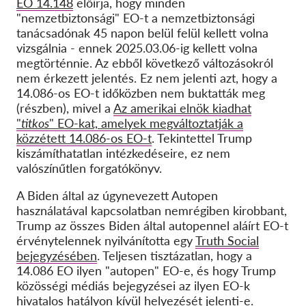
EO 14.148
előírja, hogy minden
"nemzetbiztonsági" EO-t a nemzetbiztonsági
tanácsadónak 45 napon belül felül kellett volna
vizsgálnia - ennek 2025.03.06-ig kellett volna
megtörténnie. Az ebből következő változásokról
nem érkezett jelentés. Ez nem jelenti azt, hogy a
14.086-os EO-t időközben nem buktatták meg
(részben), mivel a
Az amerikai elnök kiadhat
"
titkos
" EO-kat, amelyek megváltoztatják a
közzétett 14.086-os EO-t
. Tekintettel Trump
kiszámíthatatlan intézkedéseire, ez nem
valószínűtlen forgatókönyv.
A Biden által az úgynevezett Autopen
használatával kapcsolatban nemrégiben kirobbant,
Trump az összes Biden által autopennel aláírt EO-t
érvénytelennek nyilvánította egy
Truth Social
bejegyzésében
. Teljesen tisztázatlan, hogy a
14.086 EO ilyen "autopen" EO-e, és hogy Trump
közösségi médiás bejegyzései az ilyen EO-k
hivatalos hatályon kívül helyezését jelenti-e.