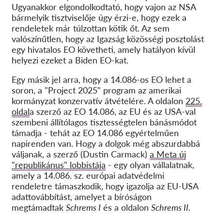
Ugyanakkor elgondolkodtató, hogy vajon az NSA
bármelyik tisztviselője úgy érzi-e, hogy ezek a
rendeletek már túlzottan kötik őt. Az sem
valószínűtlen, hogy az Igazság közösségi posztolást
egy hivatalos EO követheti, amely hatályon kívül
helyezi ezeket a Biden EO-kat.
Egy másik jel arra, hogy a 14.086-os EO lehet a
soron, a "Project 2025" program az amerikai
kormányzat konzervatív átvételére. A oldalon
225.
oldal
a szerző az EO 14.086, az EU és az USA-val
szembeni állítólagos tisztességtelen bánásmódot
támadja - tehát az EO 14.086 egyértelműen
napirenden van. Hogy a dolgok még abszurdabbá
váljanak, a szerző (Dustin Carmack)
a Meta új
"republikánus" lobbistája
- egy olyan vállalatnak,
amely a 14.086. sz. európai adatvédelmi
rendeletre támaszkodik, hogy igazolja az EU-USA
adattovábbítást, amelyet a bíróságon
megtámadtak
Schrems I
és a oldalon
Schrems II
.