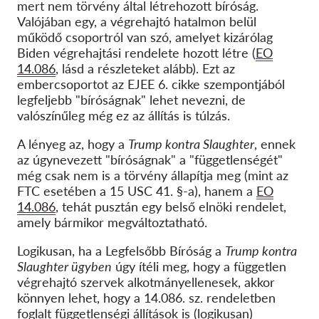
mert nem törvény által létrehozott bíróság.
Valójában egy, a végrehajtó hatalmon belül
működő csoportról van szó, amelyet kizárólag
Biden végrehajtási rendelete hozott létre (
EO
14.086
, lásd a részleteket alább). Ezt az
embercsoportot az EJEE 6. cikke szempontjából
legfeljebb "bíróságnak" lehet nevezni, de
valószínűleg még ez az állítás is túlzás.
A lényeg az, hogy a
Trump kontra Slaughter
, ennek
az úgynevezett "bíróságnak" a "függetlenségét"
még csak nem is a törvény állapítja meg (mint az
FTC esetében a 15 USC 41. §-a), hanem a
EO
14.086
, tehát pusztán egy belső elnöki rendelet,
amely bármikor megváltoztatható.
Logikusan, ha a Legfelsőbb Bíróság a
Trump kontra
Slaughter ügyben
úgy ítéli meg, hogy a független
végrehajtó szervek alkotmányellenesek, akkor
könnyen lehet, hogy a 14.086. sz. rendeletben
foglalt függetlenségi állítások is (logikusan)