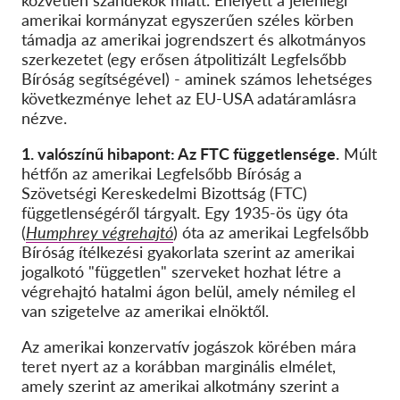
közvetlen szándékok miatt. Ehelyett a jelenlegi
amerikai kormányzat egyszerűen széles körben
támadja az amerikai jogrendszert és alkotmányos
szerkezetet (egy erősen átpolitizált Legfelsőbb
Bíróság segítségével) - aminek számos lehetséges
következménye lehet az EU-USA adatáramlásra
nézve.
1. valószínű hibapont: Az FTC függetlensége.
Múlt
hétfőn az amerikai Legfelsőbb Bíróság a
Szövetségi Kereskedelmi Bizottság (FTC)
függetlenségéről tárgyalt. Egy 1935-ös ügy óta
(
Humphrey végrehajtó
) óta az amerikai Legfelsőbb
Bíróság ítélkezési gyakorlata szerint az amerikai
jogalkotó "független" szerveket hozhat létre a
végrehajtó hatalmi ágon belül, amely némileg el
van szigetelve az amerikai elnöktől.
Az amerikai konzervatív jogászok körében mára
teret nyert az a korábban marginális elmélet,
amely szerint az amerikai alkotmány szerint a