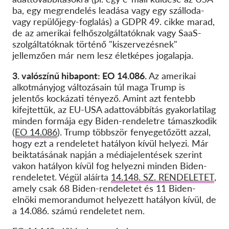
ba, egy megrendelés leadása vagy egy szálloda-
vagy repülőjegy-foglalás) a GDPR 49. cikke marad,
de az amerikai felhőszolgáltatóknak vagy SaaS-
szolgáltatóknak történő "kiszervezésnek"
jellemzően már nem lesz életképes jogalapja.
3. valószínű hibapont: EO 14.086.
Az amerikai
alkotmányjog változásain túl maga Trump is
jelentős kockázati tényező. Amint azt fentebb
kifejtettük, az EU-USA adattovábbítás gyakorlatilag
minden formája egy Biden-rendeletre támaszkodik
(
EO 14.086
). Trump többször fenyegetőzött azzal,
hogy ezt a rendeletet hatályon kívül helyezi. Már
beiktatásának napján a médiajelentések szerint
vakon hatályon kívül fog helyezni minden Biden-
rendeletet. Végül aláírta
14.148. SZ. RENDELETET
,
amely csak 68 Biden-rendeletet és 11 Biden-
elnöki memorandumot helyezett hatályon kívül, de
a 14.086. számú rendeletet nem.