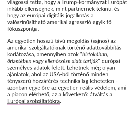
világossá tette, hogy a Trump-kormányzat Európát
inkább ellenségnek, mint partnernek tekinti, és
hogy az európai digitális jogalkotás a
valószínűsíthető amerikai agresszió egyik fő
fókuszpontja.
Az egyetlen hosszú távú megoldás (sajnos) az
amerikai szolgáltatóknak történő adattovábbítás
korlátozása, amennyiben azok "
birtokában,
őrizetében vagy ellenőrzése alatt tartják
" európai
személyes adatok felett. Lehetnek még olyan
ajánlatok, ahol az USA-ból történő minden
tényszerű hozzáférés technikailag lehetetlen -
azonban egyelőre az egyetlen reális védelem, ami
a piacon elérhető, az a következő: átváltás a
Európai szolgáltatókra
.