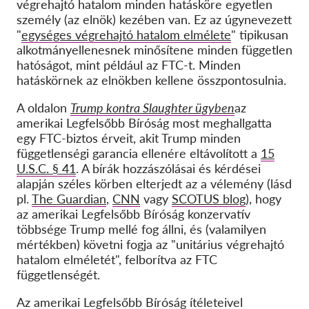
végrehajtó hatalom minden hatásköre egyetlen
személy (az elnök) kezében van. Ez az úgynevezett
"
egységes végrehajtó hatalom elmélete
" tipikusan
alkotmányellenesnek minősítene minden független
hatóságot, mint például az FTC-t. Minden
hatáskörnek az elnökben kellene összpontosulnia.
A oldalon
Trump kontra Slaughter ügyben
az
amerikai Legfelsőbb Bíróság most meghallgatta
egy FTC-biztos érveit, akit Trump minden
függetlenségi garancia ellenére eltávolított a
15
U.S.C. § 41
. A bírák hozzászólásai és kérdései
alapján széles körben elterjedt az a vélemény (lásd
pl.
The Guardian
,
CNN
vagy
SCOTUS blog
), hogy
az amerikai Legfelsőbb Bíróság konzervatív
többsége Trump mellé fog állni, és (valamilyen
mértékben) követni fogja az "unitárius végrehajtó
hatalom elméletét", felborítva az FTC
függetlenségét.
Az amerikai Legfelsőbb Bíróság ítéleteivel