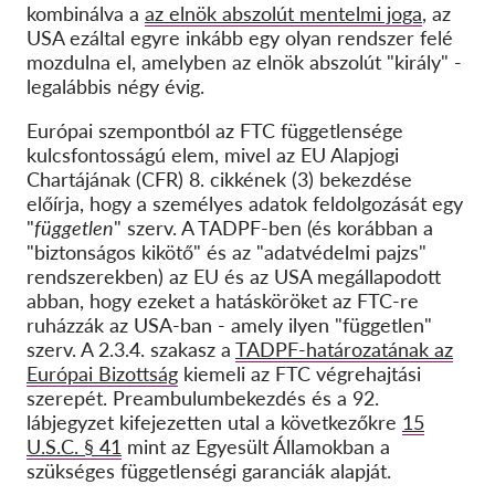
kombinálva a
az elnök abszolút mentelmi joga
, az
USA ezáltal egyre inkább egy olyan rendszer felé
mozdulna el, amelyben az elnök abszolút "király" -
legalábbis négy évig.
Európai szempontból az FTC függetlensége
kulcsfontosságú elem, mivel az EU Alapjogi
Chartájának (CFR) 8. cikkének (3) bekezdése
előírja, hogy a személyes adatok feldolgozását egy
"
független
" szerv. A TADPF-ben (és korábban a
"biztonságos kikötő" és az "adatvédelmi pajzs"
rendszerekben) az EU és az USA megállapodott
abban, hogy ezeket a hatásköröket az FTC-re
ruházzák az USA-ban - amely ilyen "független"
szerv. A 2.3.4. szakasz a
TADPF-határozatának az
Európai Bizottság
kiemeli az FTC végrehajtási
szerepét. Preambulumbekezdés és a 92.
lábjegyzet kifejezetten utal a következőkre
15
U.S.C. § 41
mint az Egyesült Államokban a
szükséges függetlenségi garanciák alapját.