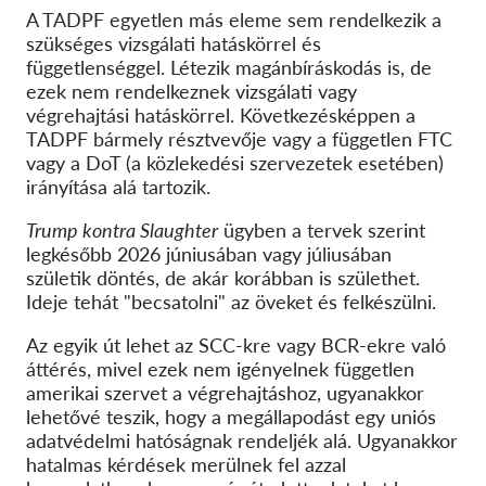
A TADPF egyetlen más eleme sem rendelkezik a
szükséges vizsgálati hatáskörrel és
függetlenséggel. Létezik magánbíráskodás is, de
ezek nem rendelkeznek vizsgálati vagy
végrehajtási hatáskörrel. Következésképpen a
TADPF bármely résztvevője vagy a független FTC
vagy a DoT (a közlekedési szervezetek esetében)
irányítása alá tartozik.
Trump kontra Slaughter
ügyben a tervek szerint
legkésőbb 2026 júniusában vagy júliusában
születik döntés, de akár korábban is születhet.
Ideje tehát "becsatolni" az öveket és felkészülni.
Az egyik út lehet az SCC-kre vagy BCR-ekre való
áttérés, mivel ezek nem igényelnek független
amerikai szervet a végrehajtáshoz, ugyanakkor
lehetővé teszik, hogy a megállapodást egy uniós
adatvédelmi hatóságnak rendeljék alá. Ugyanakkor
hatalmas kérdések merülnek fel azzal