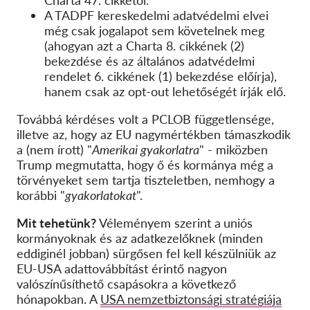
Charta 47. cikkétől.
A TADPF kereskedelmi adatvédelmi elvei
még csak jogalapot sem követelnek meg
(ahogyan azt a Charta 8. cikkének (2)
bekezdése és az általános adatvédelmi
rendelet 6. cikkének (1) bekezdése előírja),
hanem csak az opt-out lehetőségét írják elő.
Továbbá kérdéses volt a PCLOB függetlensége,
illetve az, hogy az EU nagymértékben támaszkodik
a (nem írott) "
Amerikai gyakorlatra
" - miközben
Trump megmutatta, hogy ő és kormánya még a
törvényeket sem tartja tiszteletben, nemhogy a
korábbi "
gyakorlatokat
".
Mit tehetünk?
Véleményem szerint a
uniós
kormányoknak és az adatkezelőknek (minden
eddiginél jobban) sürgősen fel kell készülniük az
EU-USA adattovábbítást érintő nagyon
valószínűsíthető csapásokra a következő
hónapokban. A
USA nemzetbiztonsági stratégiája