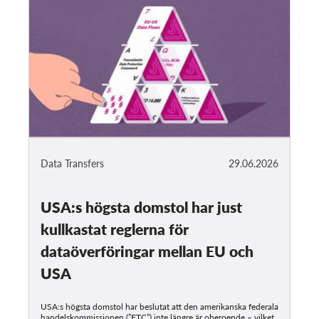
Data Transfers
29.06.2026
USA:s högsta domstol har just
kullkastat reglerna för
dataöverföringar mellan EU och
USA
USA:s högsta domstol har beslutat att den amerikanska federala
handelskommissionen (”FTC”) inte längre är oberoende – vilket