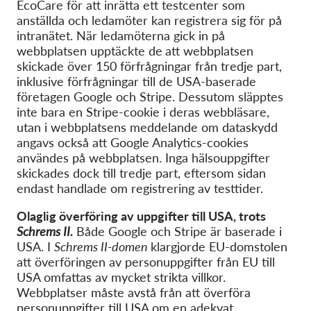
EcoCare för att inrätta ett testcenter som
anställda och ledamöter kan registrera sig för på
intranätet. När ledamöterna gick in på
webbplatsen upptäckte de
att webbplatsen
skickade över 150 förfrågningar från tredje part,
inklusive förfrågningar till de USA-baserade
företagen Google och Stripe. Dessutom släpptes
inte bara en Stripe-cookie i deras webbläsare,
utan i webbplatsens meddelande om dataskydd
angavs också att Google Analytics-cookies
användes på webbplatsen. Inga hälsouppgifter
skickades dock till tredje part, eftersom sidan
endast handlade om registrering av testtider.
Olaglig överföring av uppgifter till USA, trots
Schrems II.
Både Google och Stripe är baserade i
USA. I
Schrems II-domen
klargjorde EU-domstolen
att överföringen av personuppgifter från EU till
USA omfattas av mycket strikta villkor.
Webbplatser måste avstå från att överföra
personuppgifter till USA om en adekvat