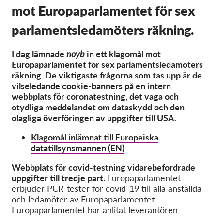
OnionShare
mot Europaparlamentet för sex
Media
parlamentsledamöters räkning.
Contact
I dag lämnade
noyb
in ett klagomål mot
GDPRhub
Europaparlamentet för sex parlamentsledamöters
räkning. De viktigaste frågorna som tas upp är de
vilseledande cookie-banners på en intern
webbplats för coronatestning, det vaga och
otydliga meddelandet om dataskydd och den
olagliga överföringen av uppgifter till USA.
Klagomål inlämnat till Europeiska
datatillsynsmannen (EN)
Webbplats för covid-testning vidarebefordrade
uppgifter till tredje part.
Europaparlamentet
erbjuder PCR-tester för covid-19 till alla anställda
och ledamöter av Europaparlamentet.
Europaparlamentet har anlitat leverantören