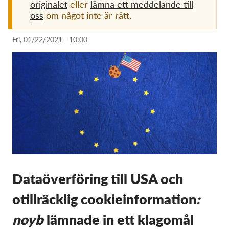
originalet
eller
lämna ett meddelande till
oss
om något inte är rätt.
Membership
Donations
Fri, 01/22/2021 - 10:00
Sponsorship
Tax deductability
Member Login
About us
Team
Annual Reports
Dataöverföring till USA och
FAQs
otillräcklig cookieinformation
:
Jobs
Collective Redress
noyb
lämnade in ett klagomål