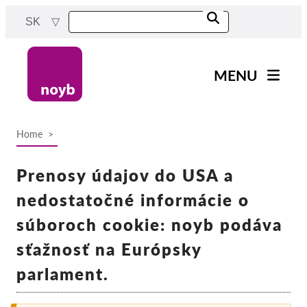
Skip
SK
to
main
content
MENU
Main
Novinky
navigation
Home
Naša práca
Breadcrumb
Projekty
Prenosy údajov do USA a
Rozhodnutia dozorných
nedostatočné informácie o
orgánov
súboroch cookie: noyb podáva
Rozhodnutia pre jednotlivé
spoločnosti
sťažnosť na Európsky
Reports & Resources
parlament.
Exercise your rights!