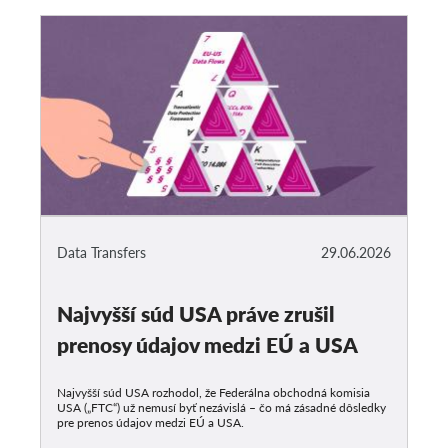
Data Transfers
29.06.2026
Najvyšší súd USA práve zrušil
prenosy údajov medzi EÚ a USA
Najvyšší súd USA rozhodol, že Federálna obchodná komisia
USA („FTC“) už nemusí byť nezávislá – čo má zásadné dôsledky
pre prenos údajov medzi EÚ a USA.