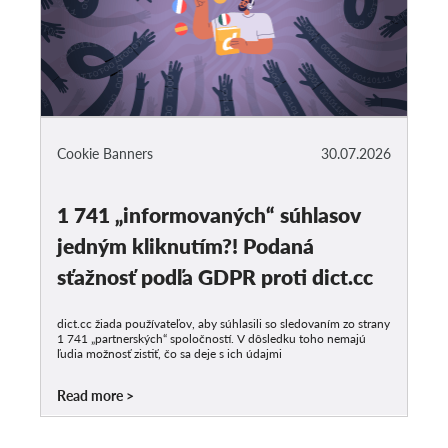
Cookie Banners
30.07.2026
1 741 „informovaných“ súhlasov
jedným kliknutím?! Podaná
sťažnosť podľa GDPR proti dict.cc
dict.cc žiada používateľov, aby súhlasili so sledovaním zo strany
1 741 „partnerských“ spoločností. V dôsledku toho nemajú
ľudia možnosť zistiť, čo sa deje s ich údajmi
Read more