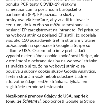
ponúka PCR testy COVID-19 všetkým
zamestnancom a poslancom Európskeho
parlamentu (EP). EP požiadal o služby
poskytovateľa EcoCare, aby zriadil testovacie
centrum, do ktorého sa môžu zamestnanci a
poslanci EP zaregistrovať na intranete. Pri prístupe
na webovú stránku poslanci EP zistili, že
odoslala
viac ako 150 požiadaviek tretím stranám vrátane
požiadaviek na spoločnosti Google a Stripe so
sídlom v USA. Okrem toho im v prehliadači
vypadol nielen súbor cookie spoločnosti Stripe, ale
v oznámení o ochrane údajov na webovej stránke
sa uvádzalo aj to, že na webovej stránke sa
používajú súbory cookie služby Google Analytics.
Tretím stranám však neboli odoslané žiadne
zdravotné údaje, keďže stránka sa týkala len
registrácie termínov testovania.
Nezákonné prenosy údajov do USA, napriek
tomu, že
Schrems II.
Spoločnosti Google aj Stripe