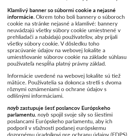
Klamlivý banner so súbormi cookie a nejasné
informácie.
Okrem toho boli bannery o súboroch
cookie na stránke nejasné a klamlivé: bannery
neuvádzajú všetky súbory cookie umiestnené v
prehliadači a nabádajú používateľov, aby prijali
všetky súbory cookie. V dôsledku toho
spracúvanie údajov na webovej lokalite a
umiestňovanie súborov cookie na základe súhlasu
používateľa nespĺňa platný právny základ.
Informácie uvedené na webovej lokalite sú tiež
mätúce. Používatelia sa dokonca stretli s dvoma
rôznymi oznámeniami o ochrane údajov s
odlišnými informáciami.
noyb
zastupuje šesť poslancov Európskeho
parlamentu.
noyb
spojil svoje sily so šiestimi
poslancami Európskeho parlamentu, aby ich
podporil v sťažnosti podanej európskemu
dozornému úradníkovi pre ochranu údajov (EDPS).