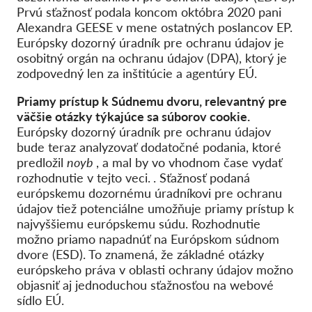
Prvú sťažnosť podala koncom októbra 2020 pani
Alexandra GEESE v mene ostatných poslancov EP.
Európsky dozorný úradník pre ochranu údajov je
osobitný orgán na ochranu údajov (DPA), ktorý je
zodpovedný len za inštitúcie a agentúry EÚ.
Priamy prístup k Súdnemu dvoru, relevantný pre
väčšie otázky týkajúce sa súborov cookie.
Európsky dozorný úradník pre ochranu údajov
bude teraz analyzovať dodatočné podania, ktoré
predložil
noyb
, a mal by vo vhodnom čase vydať
rozhodnutie v tejto veci.
. Sťažnosť podaná
európskemu dozornému úradníkovi pre ochranu
údajov tiež potenciálne umožňuje priamy prístup k
najvyššiemu európskemu súdu. Rozhodnutie
možno priamo napadnúť na Európskom súdnom
dvore (ESD). To znamená, že základné otázky
európskeho práva v oblasti ochrany údajov možno
objasniť aj jednoduchou sťažnosťou na webové
sídlo EÚ.