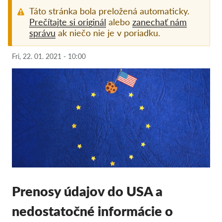
Táto stránka bola preložená automaticky.
Pordporte nás!
Prečítajte si originál
alebo
zanechať nám
správu
ak niečo nie je v poriadku.
Členstvo
Príspevky
Fri, 22. 01. 2021 - 10:00
Sponzorstvo
Daňová uznateľnosť
Prihlásenie člena
O nás
Tím
Výročné správy
Prenosy údajov do USA a
Otázky a odpovede
nedostatočné informácie o
Kariéra