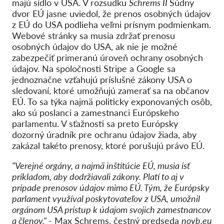
majú sídlo v USA. V rozsudku
Schrems II
Súdny
dvor EÚ jasne uviedol, že prenos osobných údajov
z EÚ do USA podlieha veľmi prísnym podmienkam.
Webové stránky sa musia zdržať prenosu
osobných údajov do USA, ak nie je možné
zabezpečiť primeranú úroveň ochrany osobných
údajov. Na spoločnosti Stripe a Google sa
jednoznačne vzťahujú príslušné zákony USA o
sledovaní, ktoré umožňujú zamerať sa na občanov
EÚ. To sa týka najmä politicky exponovaných osôb,
ako sú poslanci a zamestnanci Európskeho
parlamentu. V sťažnosti sa preto Európsky
dozorný úradník pre ochranu údajov žiada, aby
zakázal takéto prenosy, ktoré porušujú právo EÚ.
"Verejné orgány, a najmä inštitúcie EÚ, musia ísť
príkladom, aby dodržiavali zákony. Platí to aj v
prípade prenosov údajov mimo EÚ. Tým, že Európsky
parlament využíval poskytovateľov z USA, umožnil
orgánom USA prístup k údajom svojich zamestnancov
a členov."
- Max Schrems, čestný predseda
noyb.eu