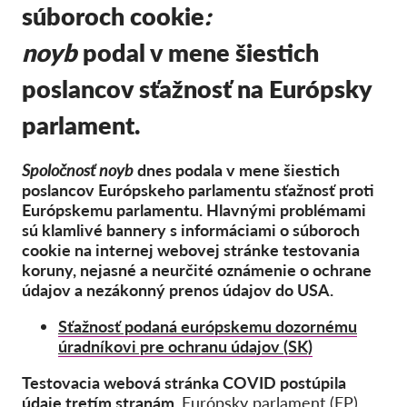
Kolektívna žaloba
súboroch cookie
:
OnionShare
noyb
podal v mene šiestich
Média
poslancov sťažnosť na Európsky
Kontakt
parlament.
GDPRhub
Spoločnosť noyb
dnes podala v mene šiestich
poslancov Európskeho parlamentu sťažnosť proti
Európskemu parlamentu. Hlavnými problémami
sú klamlivé bannery s informáciami o súboroch
cookie na internej webovej stránke testovania
koruny, nejasné a neurčité oznámenie o ochrane
údajov a nezákonný prenos údajov do USA.
Sťažnosť podaná európskemu dozornému
úradníkovi pre ochranu údajov (SK)
Testovacia webová stránka COVID postúpila
údaje tretím stranám.
Európsky parlament (EP)