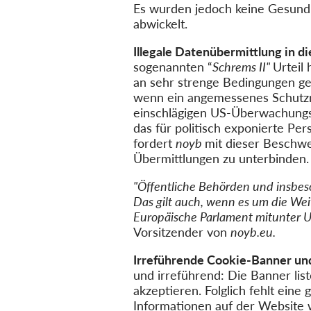
Es wurden jedoch keine Gesundh
abwickelt.
Illegale Datenübermittlung in d
sogenannten “
Schrems II"
Urteil
an sehr strenge Bedingungen ge
wenn ein angemessenes Schutzni
einschlägigen US-Überwachungsg
das für politisch exponierte Pe
fordert
noyb
mit dieser Beschwe
Übermittlungen zu unterbinden.
"Öffentliche Behörden und insbes
Das gilt auch, wenn es um die We
Europäische Parlament mitunter US
Vorsitzender von
noyb.eu.
Irreführende Cookie-Banner und
und irreführend: Die Banner list
akzeptieren. Folglich fehlt eine
Informationen auf der Website 