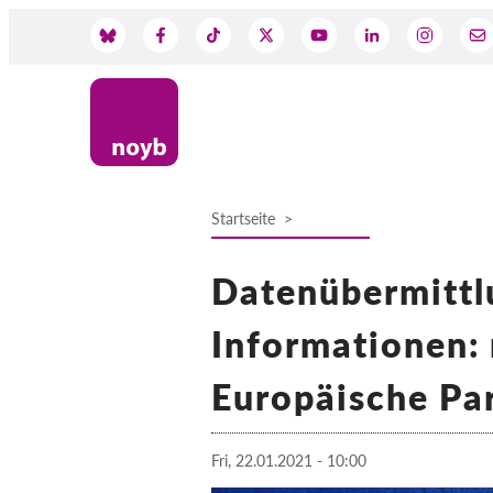
Skip
to
Social
main
content
Media
Startseite
Breadcrumb
Datenübermittl
Informationen:
Europäische Pa
Fri, 22.01.2021 - 10:00