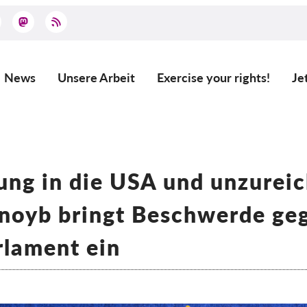
News
Unsere Arbeit
Exercise your rights!
Je
Main
navigation
ung in die USA und unzurei
 noyb bringt Beschwerde ge
rlament ein