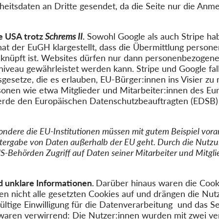
eitsdaten an Dritte gesendet, da die Seite nur die Anm
ie USA trotz
Schrems II
.
Sowohl Google als auch Stripe hab
 hat der EuGH klargestellt, dass die Übermittlung perso
knüpft ist. Websites dürfen nur dann personenbezogene
veau gewährleistet werden kann. Stripe und Google fall
esetze, die es erlauben, EU-Bürger:innen ins Visier zu 
rsonen wie etwa Mitglieder und Mitarbeiter:innen des E
rde den Europäischen Datenschutzbeauftragten (EDSB) a
ondere die EU-Institutionen müssen mit gutem Beispiel vor
itergabe von Daten außerhalb der EU geht. Durch die Nutzu
-Behörden Zugriff auf Daten seiner Mitarbeiter und Mitglie
 unklare Informationen.
Darüber hinaus waren die Cook
en nicht alle gesetzten Cookies auf und drängen die Nutz
 gültige Einwilligung für die Datenverarbeitung und das 
waren verwirrend: Die Nutzer:innen wurden mit zwei v