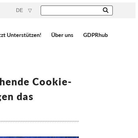
DE
tzt Unterstützen!
Über uns
GDPRhub
chende Cookie-
gen das