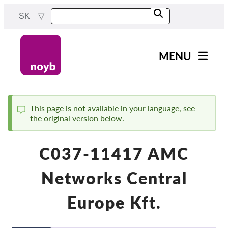
Skip
SK
to
main
content
MENU
Main
Novinky
navigation
Naša práca
This page is not available in your language, see
the original version below.
Status
Projekty
message
Rozhodnutia dozorných
C037-11417 AMC
orgánov
Rozhodnutia pre jednotlivé
Networks Central
spoločnosti
Reports & Resources
Europe Kft.
Exercise your rights!