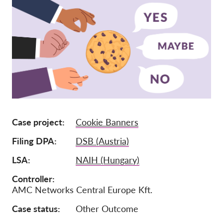
Pordporte nás!
Členstvo
Príspevky
Sponzorstvo
Daňová uznateľnosť
Prihlásenie člena
Case project
Cookie Banners
O nás
Filing DPA
DSB (Austria)
Tím
LSA
NAIH (Hungary)
Výročné správy
Controller
AMC Networks Central Europe Kft.
Otázky a odpovede
Case status
Other Outcome
Kariéra