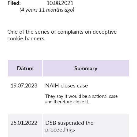
Kolektívna žaloba
Filed:
10.08.2021
(4 years 11 months ago)
OnionShare
Média
One of the series of complaints on deceptive
Kontakt
cookie banners.
GDPRhub
Protocol
Dátum
Summary
19.07.2023
NAIH closes case
They say it would be a national case
and therefore close it.
25.01.2022
DSB suspended the
proceedings