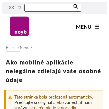
Skip
SK
to
main
content
MENU
Main
Novinky
navigation
Home
News
Naša práca
Breadcrumb
Projekty
Ako mobilné aplikácie
Rozhodnutia dozorných
nelegálne zdieľajú vaše osobné
orgánov
údaje
Rozhodnutia pre jednotlivé
spoločnosti
Reports & Resources
Táto stránka bola preložená automaticky.
Prečítajte si originál
alebo
zanechať nám
správu
ak niečo nie je v poriadku.
Exercise your rights!