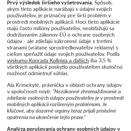
Prvý výsledok širšieho vyšetrovania.
Spôsob,
akým tieto aplikácie narábajú s údajmi svojich
používateľov, je príznačný pre širší problém v
prostredí mobilných aplikácií. Hoci tieto aplikácie
majú často milióny používateľov, neobťažujú sa
dodržiavaním zákonov EÚ o ochrane osobných
údajov - ale zdieľajú súkromné údaje s tretími
stranami (vrátane sprostredkovateľov reklamy) s
cieľom speňažiť údaje svojich používateľov. Podľa
výskumu Konrada Kollniga a ďalších
iba 3,5 %
všetkých aplikácií poskytlo používateľom skutočnú
možnosť odmietnuť súhlas.
Ala Krinickytė, právnička v oblasti ochrany údajov
v spoločnosti
noyb:
"Nezákonné zhromažďovanie a
zdieľanie osobných údajov používateľov je v prostredí
mobilných aplikácií rozšíreným problémom. Je
kľúčové, aby dozorné orgány teraz prijali príslušné
opatrenia na ukončenie tejto praxe."
Analýza porušovania ochrany osobných údajov v