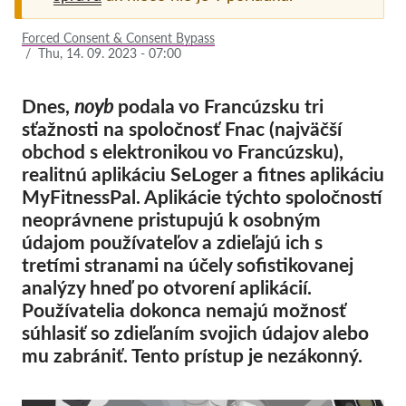
Pordporte nás!
Forced Consent & Consent Bypass
/
Thu, 14. 09. 2023 - 07:00
Členstvo
Príspevky
Dnes,
noyb
podala vo Francúzsku tri
sťažnosti na spoločnosť Fnac (najväčší
Sponzorstvo
obchod s elektronikou vo Francúzsku),
Daňová uznateľnosť
realitnú aplikáciu SeLoger a fitnes aplikáciu
MyFitnessPal. Aplikácie týchto spoločností
Prihlásenie člena
neoprávnene pristupujú k osobným
údajom používateľov a zdieľajú ich s
O nás
tretími stranami na účely sofistikovanej
analýzy hneď po otvorení aplikácií.
Tím
Používatelia dokonca nemajú možnosť
Výročné správy
súhlasiť so zdieľaním svojich údajov alebo
Otázky a odpovede
mu zabrániť. Tento prístup je nezákonný.
Kariéra