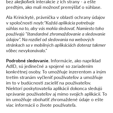
bez akejkoľvek interakcie z ich strany - a ešte
predtým, ako mali možnosť premýšľať o súhlase.
Ala Krinickytė, právnička v oblasti ochrany údajov
v spoločnosti
noyb:
"Každá aplikácia potrebuje
súhlas na to, aby vás mohla sledovať. Namiesto toho
používajú "štandardné zhromažďovanie a sledovanie
údajov". Na rozdiel od sledovania na webových
stránkach sa v mobilných aplikáciách doteraz takmer
vôbec nevykonávalo."
Podrobné sledovanie.
Informácie, ako napríklad
AdID, sú jedinečné a spojené so zariadením
konkrétnej osoby. To umožňuje inzerentom a iným
tretím stranám vyčleniť používateľov a umožňuje
im to v budúcnosti zacieliť na používateľov.
Niektorí poskytovatelia aplikácií dokonca sledujú
správanie používateľov aj mimo svojich aplikácií. To
im umožňuje obohatiť zhromaždené údaje o ešte
viac informácií o živote používateľa.