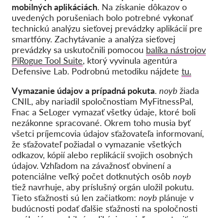
mobilných aplikáciách
. Na získanie dôkazov o
uvedených porušeniach bolo potrebné vykonať
technickú analýzu sieťovej prevádzky aplikácií pre
smartfóny. Zachytávanie a analýza sieťovej
prevádzky sa uskutočnili pomocou
balíka nástrojov
PiRogue Tool Suite
, ktorý vyvinula agentúra
Defensive Lab. Podrobnú metodiku nájdete
tu.
Vymazanie údajov a prípadná pokuta
.
noyb
žiada
CNIL, aby nariadil spoločnostiam MyFitnessPal,
Fnac a SeLoger vymazať všetky údaje, ktoré boli
nezákonne spracované. Okrem toho musia byť
všetci príjemcovia údajov sťažovateľa informovaní,
že sťažovateľ požiadal o vymazanie všetkých
odkazov, kópií alebo replikácií svojich osobných
údajov. Vzhľadom na závažnosť obvinení a
potenciálne veľký počet dotknutých osôb
noyb
tiež navrhuje, aby príslušný orgán uložil pokutu.
Tieto sťažnosti sú len začiatkom:
noyb
plánuje v
budúcnosti podať ďalšie sťažnosti na spoločnosti