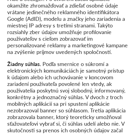
okamžite zhromažďovať a zdieľať osobné údaje
vrátane jedinečného reklamného identifikátora
Google (AdID), modelu a značky jeho zariadenia a
miestnej IP adresy s tretími stranami. Takýto
rozsiahly zber údajov umožňuje profilovanie
používateľov s cieľom zobrazovať im
personalizované reklamy a marketingové kampane
na zvýšenie príjmov uvedených spoločností.
Žiadny súhlas.
Podľa smernice o súkromí a
elektronických komunikáciách je samotný prístup
k údajom alebo ich uchovávanie v koncovom
zariadení používateľa povolené len vtedy, ak
používatelia poskytnú svoj slobodný, informovaný,
konkrétny a jednoznačný súhlas. V dvoch z troch
mobilných aplikácií sa pri spustení aplikácie
nezobrazoval banner so súhlasom. Tretia aplikácia
zobrazovala banner, ktorý teoreticky umožňoval
sťažovateľovi vybrať si, či súhlas udelí alebo nie. V
skutočnosti sa prenos ich osobných údajov začal