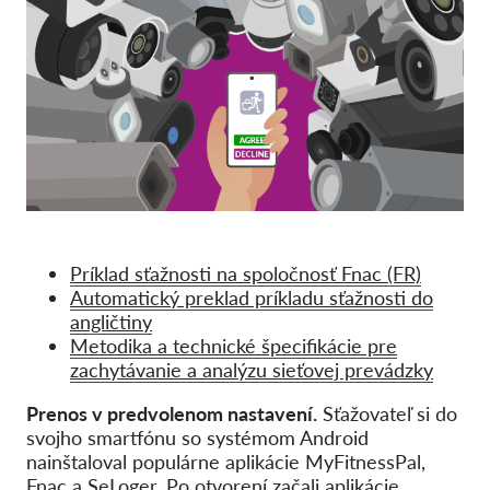
Kolektívna žaloba
OnionShare
Média
Kontakt
GDPRhub
Príklad sťažnosti na spoločnosť Fnac (FR)
Automatický preklad príkladu sťažnosti do
angličtiny
Metodika a technické špecifikácie pre
zachytávanie a analýzu sieťovej prevádzky
Prenos v predvolenom nastavení.
Sťažovateľ si do
svojho smartfónu so systémom Android
nainštaloval populárne aplikácie MyFitnessPal,
Fnac a SeLoger. Po otvorení začali aplikácie