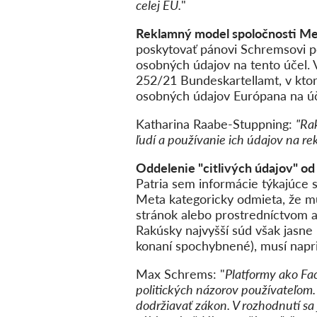
celej EÚ.
"
Reklamný model spoločnosti Met
poskytovať pánovi Schremsovi p
osobných údajov na tento účel.
252/21 Bundeskartellamt, v kto
osobných údajov Európana na úč
Katharina Raabe-Stuppning:
"Rak
ľudí a používanie ich údajov na re
Oddelenie "citlivých údajov" od
Patria sem informácie týkajúce s
Meta kategoricky odmieta, že mus
stránok alebo prostredníctvom ak
Rakúsky najvyšší súd však jasne 
konaní spochybnené), musí napr
Max Schrems: "
Platformy ako Fa
politických názorov používateľom.
dodržiavať zákon. V rozhodnutí sa