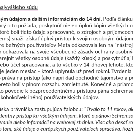
najvyššieho súdu
ým údajom a ďalším informáciám do 14 dní.
Podľa článk
rý o to požiada, poskytnúť nielen úplnú kópiu všetkých 
ktoré boli tieto údaje spracované, o zdrojoch a príjemcoch
ms) snažil získať úplný prístup k svojim osobným údajo
Pre bežných používateľov Meta odkazovala len na "nástroj
nak odkazovala na svoje všeobecné zásady ochrany osobný
erejniť všetky osobné údaje (každý kúsok) a poskytnúť aj
lebo účel spracovania, a to všetko v 14-dňovej lehote, kto
je jeden mesiac - ktorá uplynula už pred rokmi. Tvrdeni
práva na prístup (ako napríklad obchodné tajomstvo a p
reto boli v plnom rozsahu zamietnuté. Konečné a priam
to povedie k bezprecedentnému prístupu pána Schremsa 
 kohokoľvek iného) používateľských údajov.
ska právnička zastupujúca žalobcu: "
Trvalo to 11 rokov, a
entný prístup ku všetkým údajom, ktoré o pánovi Schremsov
vanie alebo informácií na webovej stránke. Viac ako desať r
o tom, aké údaje o európskych používateľoch spracúva. Rozh