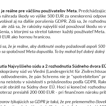
e reálne pre väčšinu používateľov Meta.
Predchádzajúc
á náhrada škody vo výške 500 EUR za oneskorenú odpoveď
lával aj na ďalšie porušenia GDPR. Zdá sa, že rozhodnuti
 ale zdá sa, že rakúsky najvyšší súd považoval škodu vo
nia, s ktorými sa stretol takmer každý používateľ Meta.
0 EUR ako hornou hranicou.
á sa, že je reálne, aby dotknuté osoby požadovali aspoň 50
 sa spoločnosť Meta dopustila. To by mohol byť dobrý dolný
utia Najvyššieho súdu a 2 rozhodnutia Súdneho dvora EÚ
skoprávny súd vo Viedni (Landesgericht für Zivilrechtss
s odôvodnením, že pán Schrems nie je "spotrebiteľom" p
na neistotu v súvislosti s príslušnosťou podľa GDPR. Rak
dvakrát obrátil na Súdny dvor EÚ. Hoci si konečné rozhodnu
oteraz presiahli 200 000 EUR - pri finančnom nároku pri
porov týkajúcich sa GDPR je taká, že pre priemerného človek