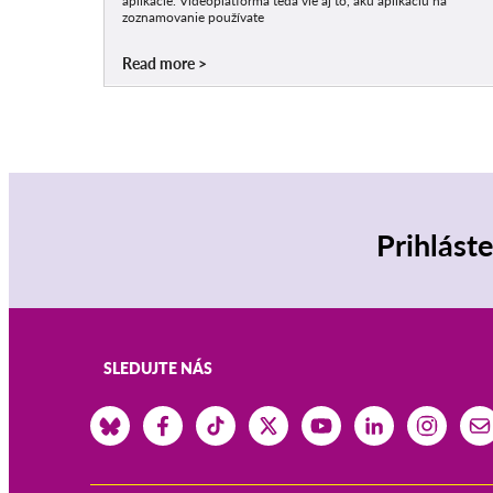
aplikácie. Videoplatforma teda vie aj to, akú aplikáciu na
zoznamovanie používate
Read more
Prihlást
SLEDUJTE NÁS