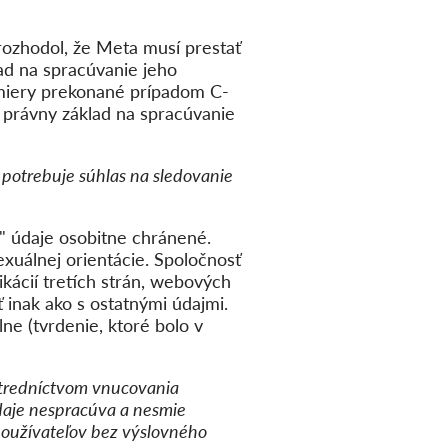
rozhodol, že Meta musí prestať
ad na spracúvanie jeho
 miery prekonané prípadom C-
právny základ na spracúvanie
a potrebuje súhlas na sledovanie
é" údaje osobitne chránené.
exuálnej orientácie. Spoločnosť
kácií tretích strán, webových
 inak ako s ostatnými údajmi.
ne (tvrdenie, ktoré bolo v
stredníctvom vnucovania
údaje nespracúva a nesmie
používateľov bez výslovného