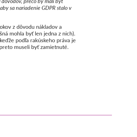
00 dôvodov, prečo by mali byť
aby sa nariadenie GDPR stalo v
rokov z dôvodu nákladov a
ná mohla byť len jedna z nich).
 keďže podľa rakúskeho práva je
reto museli byť zamietnuté.