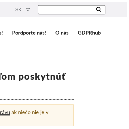
SK
s!
Pordporte nás!
O nás
GDPRhub
eľom poskytnúť
rávu
ak niečo nie je v