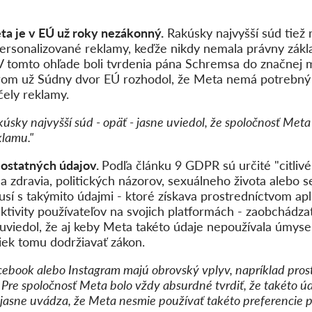
a je v EÚ už roky nezákonný.
Rakúsky najvyšší súd tiež 
ersonalizované reklamy, keďže nikdy nemala právny zákl
 V tomto ohľade boli tvrdenia pána Schremsa do značnej
rom už Súdny dvor EÚ rozhodol, že Meta nemá potrebný 
ely reklamy.
úsky najvyšší súd - opäť - jasne uviedol, že spoločnosť Met
klamu."
 ostatných údajov.
Podľa článku 9 GDPR sú určité "citliv
a zdravia, politických názorov, sexuálneho života alebo s
í s takýmito údajmi - ktoré získava prostredníctvom apli
tivity používateľov na svojich platformách - zaobchádzať
uviedol, že aj keby Meta takéto údaje nepoužívala úmysel
iek tomu dodržiavať zákon.
cebook alebo Instagram majú obrovský vplyv, napríklad pro
 Pre spoločnosť Meta bolo vždy absurdné tvrdiť, že takéto 
 jasne uvádza, že Meta nesmie používať takéto preferencie 