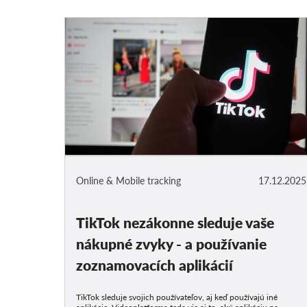
Online & Mobile tracking
17.12.2025
TikTok nezákonne sleduje vaše
nákupné zvyky - a používanie
zoznamovacích aplikácií
TikTok sleduje svojich používateľov, aj keď používajú iné