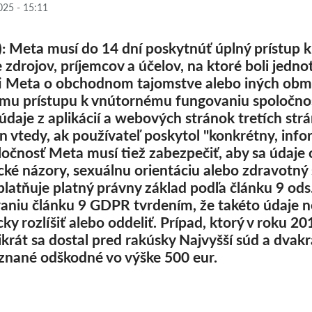
025 - 15:11
): Meta musí do 14 dní poskytnúť úplný prístup
zdrojov, príjemcov a účelov, na ktoré boli jednot
ti Meta o obchodnom tajomstve alebo iných obm
ému prístupu k vnútornému fungovaniu spoločnos
aje z aplikácií a webových stránok tretích str
n vtedy, ak používateľ poskytol "konkrétny, inf
očnosť Meta musí tiež zabezpečiť, aby sa údaje o
ické názory, sexuálnu orientáciu alebo zdravotný 
uplatňuje platný právny základ podľa článku 9 o
aniu článku 9 GDPR tvrdením, že takéto údaje
ky rozlíšiť alebo oddeliť. Prípad, ktorý v roku 
ikrát sa dostal pred rakúsky Najvyšší súd a dvak
znané odškodné vo výške 500 eur.