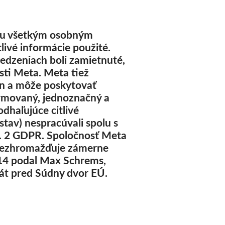
 ku všetkým osobným
livé informácie použité.
edzeniach boli zamietnuté,
ti Meta. Meta tiež
án a môže poskytovať
ormovaný, jednoznačný a
dhaľujúce citlivé
stav) nespracúvali spolu s
ds. 2 GDPR. Spoločnosť Meta
 nezhromažďuje zámerne
2014 podal Max Schrems,
rát pred Súdny dvor EÚ.