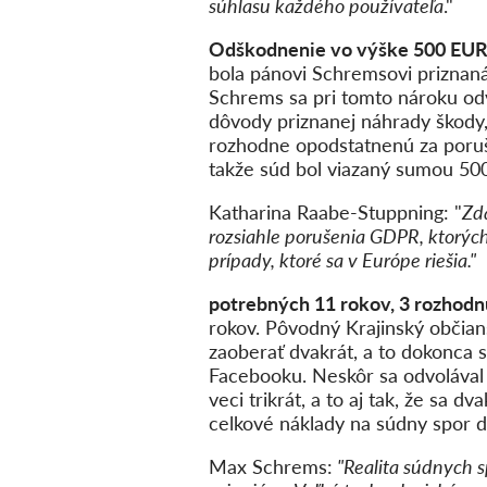
súhlasu každého používateľa
."
Odškodnenie vo výške 500 EUR j
bola pánovi Schremsovi priznan
Schrems sa pri tomto nároku odvo
dôvody priznanej náhrady škody,
rozhodne opodstatnenú za poruše
takže súd bol viazaný sumou 50
Katharina Raabe-Stuppning: "
Zd
rozsiahle porušenia GDPR, ktorých
prípady, ktoré sa v Európe riešia."
potrebných 11 rokov, 3 rozhodn
rokov. Pôvodný Krajinský občian
zaoberať dvakrát, a to dokonca 
Facebooku. Neskôr sa odvolával 
veci trikrát, a to aj tak, že sa 
celkové náklady na súdny spor d
Max Schrems:
"Realita súdnych s