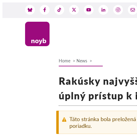
Skip
to
Social
main
content
Media
Home
News
Breadcrumb
Rakúsky najvyš
úplný prístup k
Táto stránka bola preložen
poriadku.