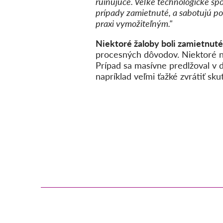
ruinujúce. Veľké technologické spo
prípady zamietnuté, a sabotujú p
praxi vymožiteľným."
Niektoré žaloby boli zamietnuté
procesných dôvodov. Niektoré ná
Prípad sa masívne predlžoval v 
napríklad veľmi ťažké zvrátiť sk