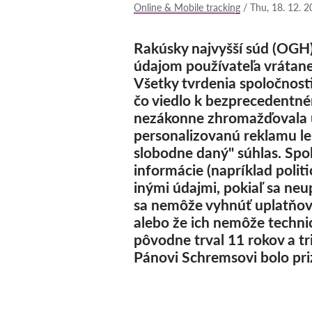
Online & Mobile tracking
/
Thu, 18. 12. 2
Rakúsky najvyšší súd (OGH
údajom používateľa vrátane 
Všetky tvrdenia spoločnos
čo viedlo k bezprecedentn
nezákonne zhromažďovala úd
personalizovanú reklamu le
slobodne daný" súhlas. Spol
informácie (napríklad polit
inými údajmi, pokiaľ sa ne
sa nemôže vyhnúť uplatňov
alebo že ich nemôže technic
pôvodne trval 11 rokov a tr
Pánovi Schremsovi bolo pri