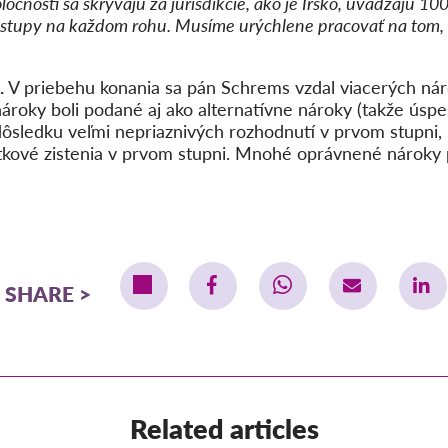
ločnosti sa skrývajú za jurisdikcie, ako je Írsko, uvádzajú 1
ostupy na každom rohu. Musíme urýchlene pracovať na tom, 
.
V priebehu konania sa pán Schrems vzdal viacerých ná
roky boli podané aj ako alternatívne nároky (takže úspeš
dôsledku veľmi nepriaznivých rozhodnutí v prvom stupni,
utkové zistenia v prvom stupni.
Mnohé oprávnené nároky p
SHARE
Related articles