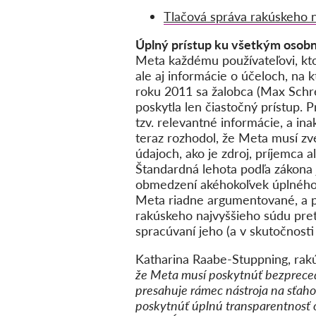
Tlačová správa rakúskeho 
Úplný prístup ku všetkým osobn
Meta každému používateľovi, kto
ale aj informácie o účeloch, na 
roku 2011 sa žalobca (Max Schre
poskytla len čiastočný prístup. 
tzv. relevantné informácie, a i
teraz rozhodol, že Meta musí zv
údajoch, ako je zdroj, príjemca a
Štandardná lehota podľa zákona 
obmedzení akéhokoľvek úplného 
Meta riadne argumentované, a p
rakúskeho najvyššieho súdu pre
spracúvaní jeho (a v skutočnosti
Katharina Raabe-Stuppning, rakú
že Meta musí poskytnúť bezpreced
presahuje rámec nástroja na sťaho
poskytnúť úplnú transparentnosť 