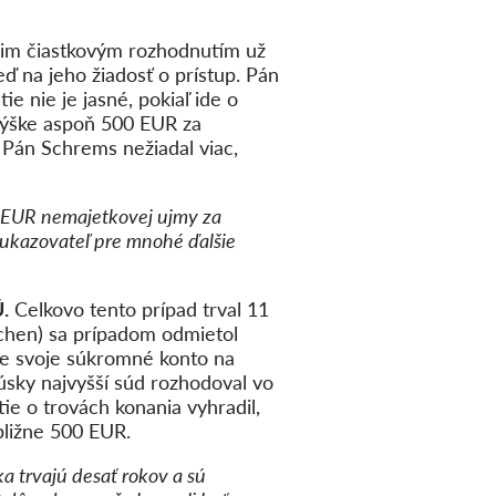
im čiastkovým rozhodnutím už
 na jeho žiadosť o prístup. Pán
e nie je jasné, pokiaľ ide o
 výške aspoň 500 EUR za
 Pán Schrems nežiadal viac,
0 EUR nemajetkovej ujmy za
 ukazovateľ pre mnohé ďalšie
.
Celkovo tento prípad trval 11
achen) sa prípadom odmietol
re svoje súkromné konto na
úsky najvyšší súd rozhodoval vo
tie o trovách konania vyhradil,
bližne 500 EUR.
a trvajú desať rokov a sú