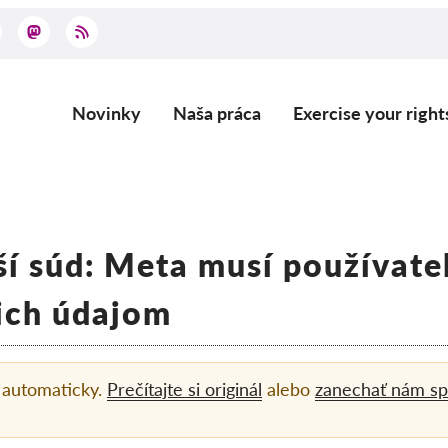
Novinky
Naša práca
Exercise your right
Main
navigation
ší súd: Meta musí používat
 ich údajom
á automaticky.
Prečítajte si originál
alebo
zanechať nám sp