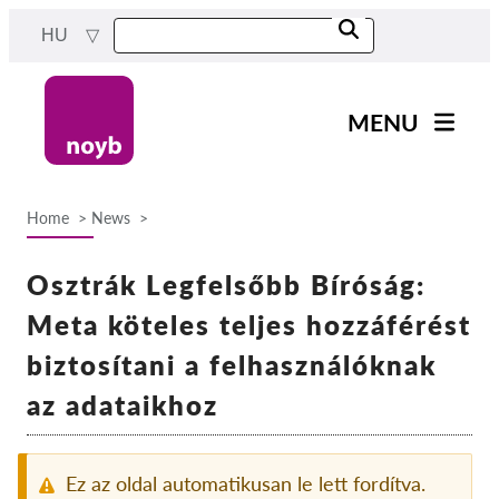
Skip
HU
to
main
content
MENU
Main
Hírek
navigation
Home
News
A Munkánk
Breadcrumb
Projektek
Osztrák Legfelsőbb Bíróság:
Ügyek Hatóságonként
Meta köteles teljes hozzáférést
Ügyek Tásaságonként
biztosítani a felhasználóknak
Reports & Resources
az adataikhoz
Exercise your rights!
Ez az oldal automatikusan le lett fordítva.
Támogass bennnünket!