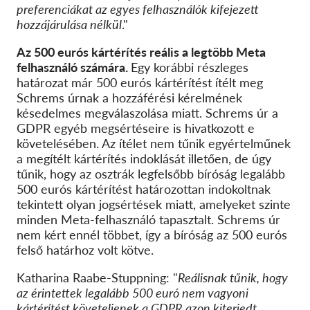
preferenciákat az egyes felhasználók kifejezett
hozzájárulása nélkül
."
Az 500 eurós kártérítés reális a legtöbb Meta
felhasználó számára.
Egy korábbi részleges
határozat már 500 eurós kártérítést ítélt meg
Schrems úrnak a hozzáférési kérelmének
késedelmes megválaszolása miatt. Schrems úr a
GDPR egyéb megsértéseire is hivatkozott e
követelésében. Az ítélet nem tűnik egyértelműnek
a megítélt kártérítés indoklását illetően, de úgy
tűnik, hogy az osztrák legfelsőbb bíróság legalább
500 eurós kártérítést határozottan indokoltnak
tekintett olyan jogsértések miatt, amelyeket szinte
minden Meta-felhasználó tapasztalt. Schrems úr
nem kért ennél többet, így a bíróság az 500 eurós
felső határhoz volt kötve.
Katharina Raabe-Stuppning: "
Reálisnak tűnik, hogy
az érintettek legalább 500 euró nem vagyoni
kártérítést követeljenek a GDPR azon kiterjedt