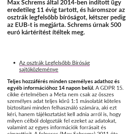
Max Schrems által 2014-ben indított ügy
eredetileg 11 évig tartott, és háromszor az
osztrák legfelsőbb bíróságot, kétszer pedig
az EUB-t is megjárta.
Schrems úrnak 500
euró kártérítést ítéltek meg.
Az osztrák Legfelsőbb Bíróság
sajtóközleménye
Teljes hozzáférés minden személyes adathoz és
egyéb információhoz 14 napon belül.
A GDPR 15.
cikke értelmében a Meta nem csak az összes
személyes adat teljes körű 1:1 másolatát köteles
biztosítani minden felhasználó számára, aki ezt
kéri, hanem tájékoztatást kell adnia arról is, hogy
milyen célból dolgozták fel ezeket az adatokat,
valamint az egyes információk forrásait és
címzettjeit. A felperes (Max Schrems) 2011 óta