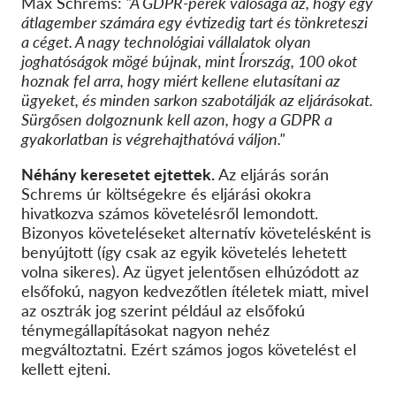
Max Schrems:
"A GDPR-perek valósága az, hogy egy
átlagember számára egy évtizedig tart és tönkreteszi
a céget. A nagy technológiai vállalatok olyan
joghatóságok mögé bújnak, mint Írország, 100 okot
hoznak fel arra, hogy miért kellene elutasítani az
ügyeket, és minden sarkon szabotálják az eljárásokat.
Sürgősen dolgoznunk kell azon, hogy a GDPR a
gyakorlatban is végrehajthatóvá váljon."
Néhány keresetet ejtettek.
Az eljárás során
Schrems úr költségekre és eljárási okokra
hivatkozva számos követelésről lemondott.
Bizonyos követeléseket alternatív követelésként is
benyújtott (így csak az egyik követelés lehetett
volna sikeres). Az ügyet jelentősen elhúzódott az
elsőfokú, nagyon kedvezőtlen ítéletek miatt, mivel
az osztrák jog szerint például az elsőfokú
ténymegállapításokat nagyon nehéz
megváltoztatni.
Ezért számos jogos követelést el
kellett ejteni.