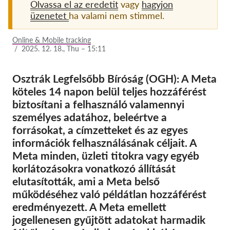
Olvassa el az eredetit
vagy
hagyjon
üzenetet
ha valami nem stimmel.
Tagság
Adományok
Online & Mobile tracking
/
2025. 12. 18., Thu – 15:11
Szponzoráció
Tax deductability
Osztrák Legfelsőbb Bíróság (OGH): A Meta
köteles 14 napon belül teljes hozzáférést
Tagi Belépés
biztosítani a felhasználó valamennyi
személyes adatához, beleértve a
Rólunk
forrásokat, a címzetteket és az egyes
információk felhasználásának céljait. A
Csapat
Meta minden, üzleti titokra vagy egyéb
Éves Jelentések
korlátozásokra vonatkozó állítását
elutasították, ami a Meta belső
GYK
működéséhez való példátlan hozzáférést
Munkalehetőségek
eredményezett. A Meta emellett
Collective Redress
jogellenesen gyűjtött adatokat harmadik