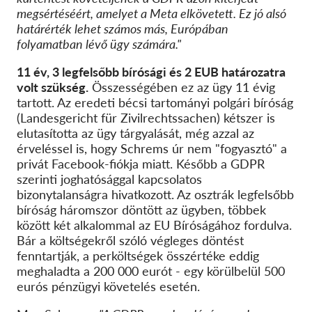
megsértéséért, amelyet a Meta elkövetett. Ez jó alsó
határérték lehet számos más, Európában
folyamatban lévő ügy számára."
11 év, 3 legfelsőbb bírósági és 2 EUB határozatra
volt szükség.
Összességében ez az ügy 11 évig
tartott. Az eredeti bécsi tartományi polgári bíróság
(Landesgericht für Zivilrechtssachen) kétszer is
elutasította az ügy tárgyalását, még azzal az
érveléssel is, hogy Schrems úr nem "fogyasztó" a
privát Facebook-fiókja miatt. Később a GDPR
szerinti joghatósággal kapcsolatos
bizonytalanságra hivatkozott. Az osztrák legfelsőbb
bíróság háromszor döntött az ügyben, többek
között két alkalommal az EU Bíróságához fordulva.
Bár a költségekről szóló végleges döntést
fenntartják, a perköltségek összértéke eddig
meghaladta a 200 000 eurót - egy körülbelül 500
eurós pénzügyi követelés esetén.