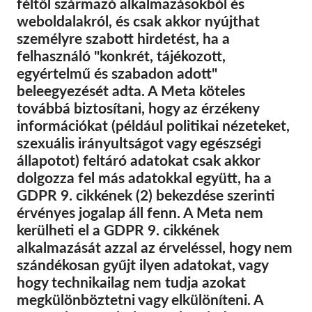
féltől származó alkalmazásokból és
SecureDrop
weboldalakról, és csak akkor nyújthat
Média
személyre szabott hirdetést, ha a
Kapcsolat
felhasználó "konkrét, tájékozott,
egyértelmű és szabadon adott"
beleegyezését adta. A Meta köteles
GDPRhub
továbbá biztosítani, hogy az érzékeny
információkat (például politikai nézeteket,
szexuális irányultságot vagy egészségi
állapotot) feltáró adatokat csak akkor
dolgozza fel más adatokkal együtt, ha a
GDPR 9. cikkének (2) bekezdése szerinti
érvényes jogalap áll fenn. A Meta nem
kerülheti el a GDPR 9. cikkének
alkalmazását azzal az érveléssel, hogy nem
szándékosan gyűjt ilyen adatokat, vagy
hogy technikailag nem tudja azokat
megkülönböztetni vagy elkülöníteni. A