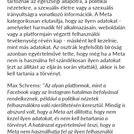
tartoznak az egészségi állapotra, a politikai
nézetekre, a szexuális életre vagy a szexuális
irányultságra vonatkozó információk. A Meta
kategorikusan elutasítja, hogy az ilyen adatokat -
amelyeket harmadik fél alkalmazásain, weboldalán
vagy a platformjain végzett felhasználói
tevékenység révén kap - másként kell kezelnie,
mint más adatokat. Az osztrák legfelsőbb bíróság
azonban egyértelművé tette, hogy még ha a Meta
nem is használna fel szándékosan ilyen adatokat
(ezt az állítást az eljárás során vitatták), akkor is be
kell tartania a törvényt.
Max Schrems: "
Az olyan platformok, mint a
Facebook vagy az Instagram hatalmas befolyással
rendelkeznek, például a politikai nézetek
felhasználókra való ráerőltetésén keresztül. Mindig is
abszurd volt, hogy a Meta azt állította, hogy nem
kezel ilyen adatokat, és nem kell betartania a
törvényt. A határozat egyértelművé teszi, hogy a
Meta nem használhatja fel az ilyen felhasználói