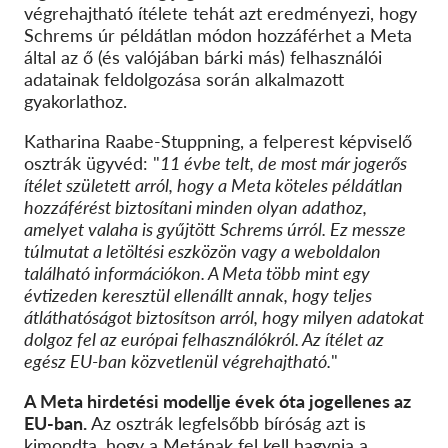
végrehajtható ítélete tehát azt eredményezi, hogy
Schrems úr példátlan módon hozzáférhet a Meta
által az ő (és valójában bárki más) felhasználói
adatainak feldolgozása során alkalmazott
gyakorlathoz.
Katharina Raabe-Stuppning, a felperest képviselő
osztrák ügyvéd: "
11 évbe telt, de most már jogerős
ítélet született arról, hogy a Meta köteles példátlan
hozzáférést biztosítani minden olyan adathoz,
amelyet valaha is gyűjtött Schrems úrról. Ez messze
túlmutat a letöltési eszközön vagy a weboldalon
található információkon. A Meta több mint egy
évtizeden keresztül ellenállt annak, hogy teljes
átláthatóságot biztosítson arról, hogy milyen adatokat
dolgoz fel az európai felhasználókról. Az ítélet az
egész EU-ban közvetlenül végrehajtható.
"
A Meta hirdetési modellje évek óta jogellenes az
EU-ban.
Az osztrák legfelsőbb bíróság azt is
kimondta, hogy a Metának fel kell hagynia a