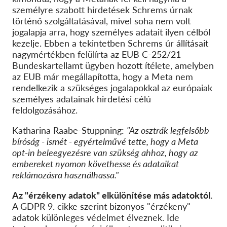
személyre szabott hirdetések Schrems úrnak
történő szolgáltatásával, mivel soha nem volt
jogalapja arra, hogy személyes adatait ilyen célból
kezelje. Ebben a tekintetben Schrems úr állításait
nagymértékben felülírta az EUB C-252/21
Bundeskartellamt ügyben hozott ítélete, amelyben
az EUB már megállapította, hogy a Meta nem
rendelkezik a szükséges jogalapokkal az európaiak
személyes adatainak hirdetési célú
feldolgozásához.
Katharina Raabe-Stuppning:
"Az osztrák legfelsőbb
bíróság - ismét - egyértelművé tette, hogy a Meta
opt-in beleegyezésre van szükség ahhoz, hogy az
embereket nyomon követhesse és adataikat
reklámozásra használhassa."
Az "érzékeny adatok" elkülönítése más adatoktól.
A GDPR 9. cikke szerint bizonyos "érzékeny"
adatok különleges védelmet élveznek. Ide