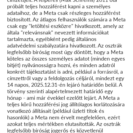
próbált teljes hozzáférést kapni a személyes
adataihoz, de a Meta csak részleges hozzáférést
biztosított. Az átlagos felhasználók számára a Meta
csak egy "letöltési eszközre" hivatkozott, amely az
általa "relevánsnak" nevezett információkat
tartalmazta, egyébként pedig általános
adatvédelmi szabályzatára hivatkozott. Az osztrák
legfelsőbb bíróság most úgy döntött, hogy a Meta
köteles az összes személyes adatot (minden egyes
bitjét) nyilvánosságra hozni, és minden adatról
konkrét tájékoztatást is adni, például a forrásról, a
címzettről vagy a feldolgozás céljáról, mindezt egy
14 napos, 2025.12.31-én lejáró határidőn belül. A
törvény szerinti alapértelmezett határidő egy
hónap - ami már évekkel ezelőtt lejárt. A Meta a
teljes körű hozzáférési jog állítólagos korlátozására
vonatkozó állításait (például üzleti titok és
hasonlók) a Meta nem érvelt megfelelően, ezért
azokat teljes mértékben elutasították. Az osztrák
legfelsőbb bíróság jogerős és közvetlenül