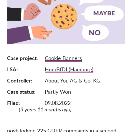
Iscrizione
Donazioni
Sponsorizzazione
Tax deductability
Area riservata
Case project
Cookie Banners
LSA
HmbBfDI (Hamburg)
Su di noi
Controller
About You AG & Co. KG
Team
Case status
Partly Won
Rapporti annuali
Filed:
09.08.2022
FAQs
(3 years 11 months ago)
Lavora con noi
Azioni rappresentative
noyb lodged 225 GDPR complaints in a second