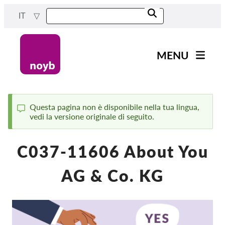
Skip
IT
to
main
content
MENU
Main
Novità
navigation
Il nostro lavoro
Questa pagina non è disponibile nella tua lingua,
vedi la versione originale di seguito.
Status
Progetti
message
Casi per DPA
C037-11606 About You
Tutti i casi
AG & Co. KG
Reports & Resources
Exercise your rights!
Sostienici!