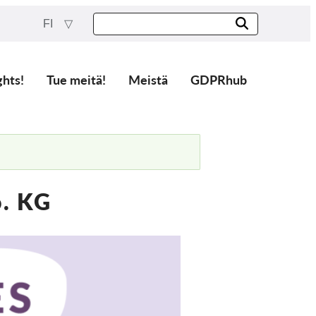
FI
ghts!
Tue meitä!
Meistä
GDPRhub
. KG