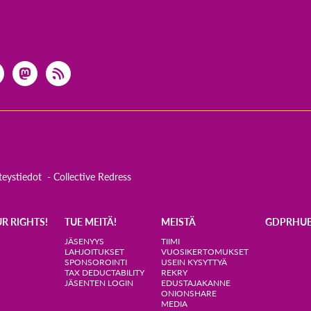
teystiedot
Collective Redress
UR RIGHTS!
TUE MEITÄ!
MEISTÄ
GDPRHU
JÄSENYYS
TIIMI
LAHJOITUKSET
VUOSIKERTOMUKSET
SPONSOROINTI
USEIN KYSYTTYÄ
TAX DEDUCTABILITY
REKRY
JÄSENTEN LOGIN
EDUSTAJAKANNE
ONIONSHARE
MEDIA