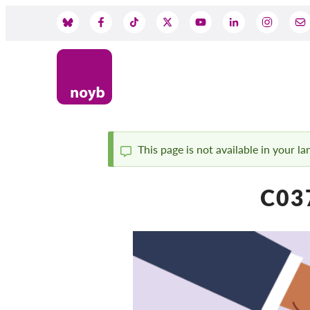
Skip
to
Social
main
content
Media
This page is not available in your l
Status
C03
message