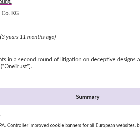
urg)
 Co. KG
(3 years 11 months ago)
 in a second round of litigation on deceptive designs a
(“OneTrust”).
Summary
A
A. Controller improved cookie banners for all European websites, but