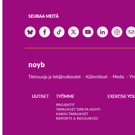
SEURAA MEITÄ
noyb
Tietosuoja ja tekijänoikeudet
Käännökset
Media
Yh
UUTISET
TYÖMME
EXERCISE YO
Main
PROJEKTIT
TAPAUKSET DPA:TA KOHTI
KAIKKI TAPAUKSET
navigation
REPORTS & RESOURCES