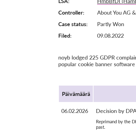
LSA
HmbBfDI (Hamb
Controller
About You AG &
Case status
Partly Won
Filed:
09.08.2022
noyb lodged 225 GDPR complaints
popular cookie banner software 
Protocol
Päivämäärä
06.02.2026
Decision by DP
Reprimand by the DP
past.