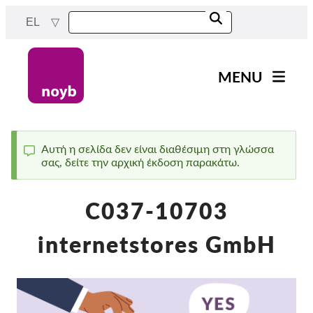
Skip
EL
to
main
content
MENU
Main
Νέα
navigation
Η δουλειά μας
Αυτή η σελίδα δεν είναι διαθέσιμη στη γλώσσα
σας, δείτε την αρχική έκδοση παρακάτω.
Status
Έργα
message
Υποθέσεις ανά ΑΠΔ
C037-10703
Όλες οι περιπτώσεις
internetstores GmbH
Reports & Resources
Exercise your rights!
Στήριξέ μας!