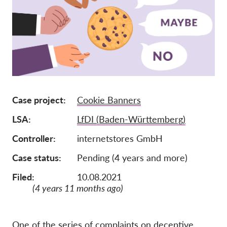
Ιδιότητα μέλους
Δωρεές
Αιγίδα
Tax deductability
Σύνδεση Μέλους
Case project
Cookie Banners
LSA
LfDI (Baden-Württemberg)
Σχετικά με εμάς
Controller
internetstores GmbH
Ομάδα
Case status
Pending (4 years and more)
Ετήσιες αναφορές
Filed:
10.08.2021
Συχνές ερωτήσεις
(4 years 11 months ago)
Θέσεις Εργασίας
Συλλογική έννομη
προστασία
One of the series of complaints on deceptive