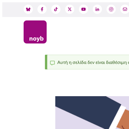
Skip
to
Social
main
content
Media
Αυτή η σελίδα δεν είναι διαθέσιμη
Status
message