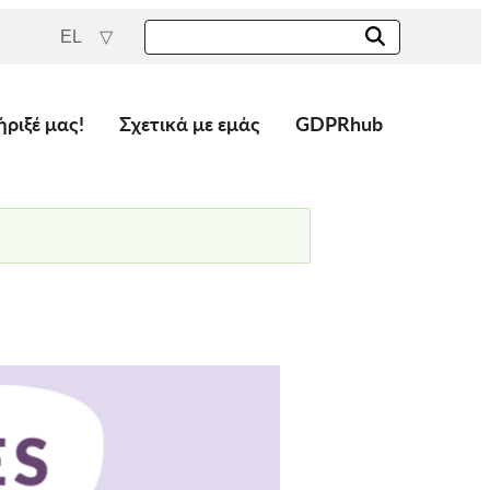
EL
ήριξέ μας!
Σχετικά με εμάς
GDPRhub