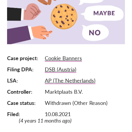
Ιδιότητα μέλους
Δωρεές
Αιγίδα
Tax deductability
Σύνδεση Μέλους
Case project
Cookie Banners
Filing DPA
DSB (Austria)
Σχετικά με εμάς
LSA
AP (The Netherlands)
Ομάδα
Controller
Marktplaats B.V.
Ετήσιες αναφορές
Case status
Withdrawn (Other Reason)
Συχνές ερωτήσεις
Θέσεις Εργασίας
Filed:
10.08.2021
(4 years 11 months ago)
Συλλογική έννομη
προστασία