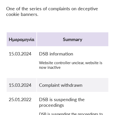
OnionShare
One of the series of complaints on deceptive
cookie banners.
ΜΜΕ
Επικοινωνία
Protocol
GDPRhub
Ημερομηνία
Summary
15.03.2024
DSB information
Website controller unclear, website is
now inactive
15.03.2024
Complaint withdrawn
25.01.2022
DSB is suspending the
proceedings
DSB is suspending the proceedings to