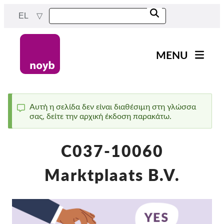
Skip
EL
to
main
content
MENU
Main
Νέα
navigation
Η δουλειά μας
Αυτή η σελίδα δεν είναι διαθέσιμη στη γλώσσα
σας, δείτε την αρχική έκδοση παρακάτω.
Status
Έργα
message
Υποθέσεις ανά ΑΠΔ
C037-10060
Όλες οι περιπτώσεις
Marktplaats B.V.
Reports & Resources
Exercise your rights!
Στήριξέ μας!