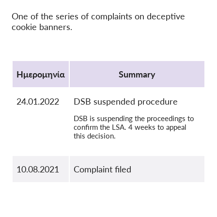
OnionShare
One of the series of complaints on deceptive
cookie banners.
ΜΜΕ
Επικοινωνία
Protocol
GDPRhub
Ημερομηνία
Summary
24.01.2022
DSB suspended procedure
DSB is suspending the proceedings to
confirm the LSA. 4 weeks to appeal
this decision.
10.08.2021
Complaint filed