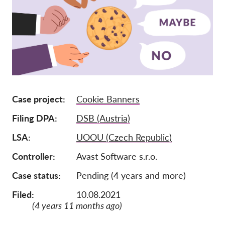
Ιδιότητα μέλους
Δωρεές
Αιγίδα
Tax deductability
Σύνδεση Μέλους
Case project
Cookie Banners
Filing DPA
DSB (Austria)
Σχετικά με εμάς
LSA
UOOU (Czech Republic)
Ομάδα
Controller
Avast Software s.r.o.
Ετήσιες αναφορές
Case status
Pending (4 years and more)
Συχνές ερωτήσεις
Θέσεις Εργασίας
Filed:
10.08.2021
(4 years 11 months ago)
Συλλογική έννομη
προστασία