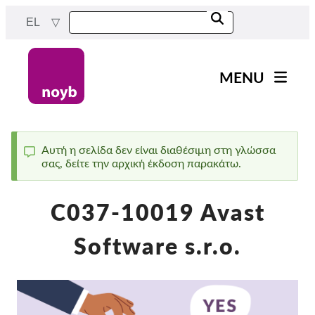
Skip
EL
to
main
content
MENU
Main
Νέα
navigation
Η δουλειά μας
Αυτή η σελίδα δεν είναι διαθέσιμη στη γλώσσα
σας, δείτε την αρχική έκδοση παρακάτω.
Status
Έργα
message
Υποθέσεις ανά ΑΠΔ
C037-10019 Avast
Όλες οι περιπτώσεις
Software s.r.o.
Reports & Resources
Exercise your rights!
Στήριξέ μας!