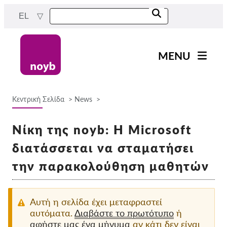
Skip
EL
to
main
content
MENU
Main
Νέα
navigation
Κεντρική Σελίδα
News
Η δουλειά μας
Breadcrumb
Έργα
Νίκη της noyb: Η Microsoft
Υποθέσεις ανά ΑΠΔ
διατάσσεται να σταματήσει
Όλες οι περιπτώσεις
την παρακολούθηση μαθητών
Reports & Resources
Αυτή η σελίδα έχει μεταφραστεί
Exercise your rights!
αυτόματα.
Διαβάστε το πρωτότυπο
ή
αφήστε μας ένα μήνυμα
αν κάτι δεν είναι
Στήριξέ μας!