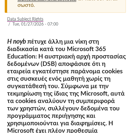
σωστό.
Ιδιότητα μέλους
Data Subject Rights
Δωρεές
/
Tue, 01/27/2026 - 07:00
Αιγίδα
Η noyb
πέτυχε άλλη μια νίκη στη
Tax deductability
διαδικασία κατά του Microsoft 365
Σύνδεση Μέλους
Education: Η αυστριακή αρχή προστασίας
δεδομένων (DSB) αποφάσισε ότι η
εταιρεία εγκατέστησε παράνομα cookies
Σχετικά με εμάς
στις συσκευές ενός μαθητή χωρίς τη
Ομάδα
συγκατάθεσή του. Σύμφωνα με την
τεκμηρίωση της ίδιας της Microsoft, αυτά
Ετήσιες αναφορές
τα cookies αναλύουν τη συμπεριφορά
Συχνές ερωτήσεις
των χρηστών, συλλέγουν δεδομένα του
Θέσεις Εργασίας
προγράμματος περιήγησης και
χρησιμοποιούνται για διαφημίσεις. Η
Συλλογική έννομη
Microsoft έχει πλέον προθεσμία
προστασία