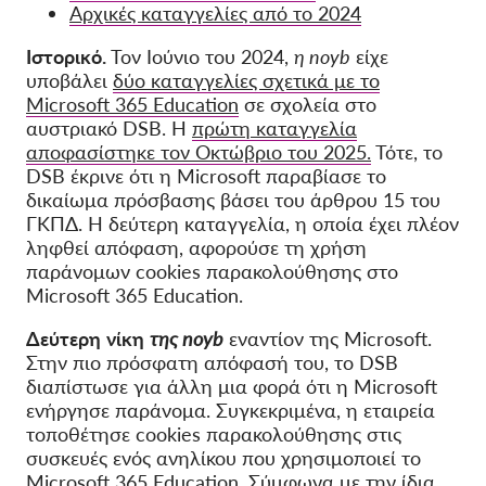
Αρχικές καταγγελίες από το 2024
Ιστορικό.
Τον Ιούνιο του 2024,
η noyb
είχε
υποβάλει
δύο καταγγελίες σχετικά με το
Microsoft 365 Education
σε σχολεία στο
αυστριακό DSB. Η
πρώτη καταγγελία
αποφασίστηκε τον Οκτώβριο του 2025.
Τότε, το
DSB έκρινε ότι η Microsoft παραβίασε το
δικαίωμα πρόσβασης βάσει του άρθρου 15 του
ΓΚΠΔ. Η δεύτερη καταγγελία, η οποία έχει πλέον
ληφθεί απόφαση, αφορούσε τη χρήση
παράνομων cookies παρακολούθησης στο
Microsoft 365 Education.
Δεύτερη
νίκη
της noyb
εναντίον της Microsoft.
Στην πιο πρόσφατη απόφασή του, το DSB
διαπίστωσε για άλλη μια φορά ότι η Microsoft
ενήργησε παράνομα. Συγκεκριμένα, η εταιρεία
τοποθέτησε cookies παρακολούθησης στις
συσκευές ενός ανηλίκου που χρησιμοποιεί το
Microsoft 365 Education. Σύμφωνα με την ίδια