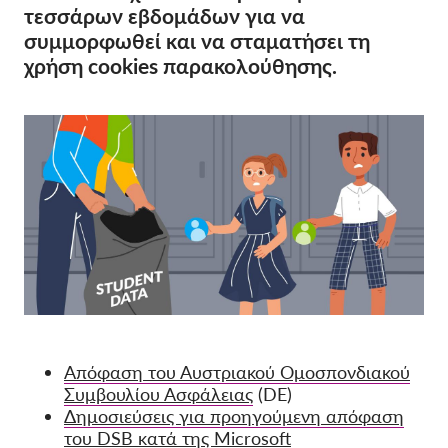
τεσσάρων εβδομάδων για να
OnionShare
συμμορφωθεί και να σταματήσει τη
ΜΜΕ
χρήση cookies παρακολούθησης.
Επικοινωνία
GDPRhub
Απόφαση του Αυστριακού Ομοσπονδιακού
Συμβουλίου Ασφάλειας
(DE)
Δημοσιεύσεις για προηγούμενη απόφαση
του DSB κατά της Microsoft