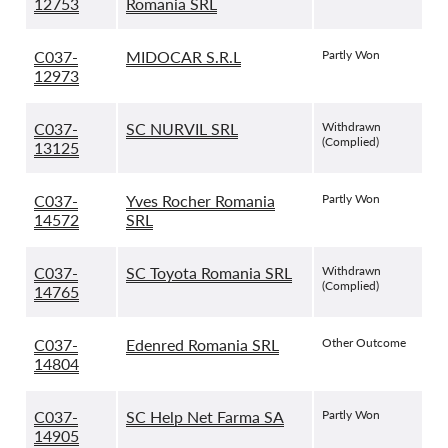
12753
Romania SRL
C037-
MIDOCAR S.R.L
Partly Won
12973
C037-
SC NURVIL SRL
Withdrawn
(Complied)
13125
C037-
Yves Rocher Romania
Partly Won
14572
SRL
C037-
SC Toyota Romania SRL
Withdrawn
(Complied)
14765
C037-
Edenred Romania SRL
Other Outcome
14804
C037-
SC Help Net Farma SA
Partly Won
14905