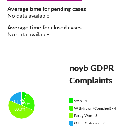
Average time for pending cases
Pordporte nás!
No data available
Členství
Average time for closed cases
No data available
Příspěvky
Sponzorství
Daňová uznatelnost
noyb GDPR
Přihlášení člena
Complaints
O nás
Tým
█
Won - 1
6.3%
18.7%
25.0%
█
Withdrawn (Complied) - 4
Výroční zprávy
50.0%
█
Partly Won - 8
Otázky a odpovědi
█
Other Outcome - 3
Kariéra