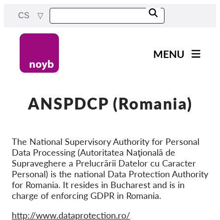
Skip
CS
to
main
content
MENU
Main
Novinky
navigation
Naše práce
ANSPDCP (Romania)
Projekty
Rozhodnutí dozorových
The National Supervisory Authority for Personal
orgánů
Data Processing (Autoritatea Naţională de
Supraveghere a Prelucrării Datelor cu Caracter
Rozhodnutí pro jednotlivé
společnosti
Personal) is the national Data Protection Authority
for Romania. It resides in Bucharest and is in
Reports & Resources
charge of enforcing GDPR in Romania.
Website
http://www.dataprotection.ro/
Exercise your rights!