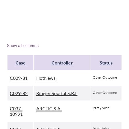
Hromadná žaloba
OnionShare
Média
Kontakt
Show all columns
GDPRhub
Case
Controller
Status
C029-81
HotNews
Other Outcome
C029-82
Ringier Sportal S.R.L
Other Outcome
C037-
ARCTIC S.A.
Partly Won
10991
Partly Won