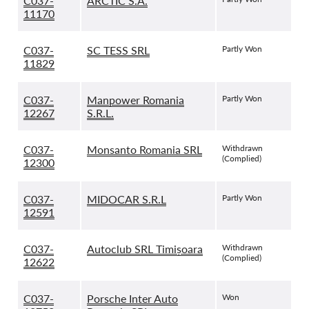
C037-
ARCTIC S.A.
11170
C037-
SC TESS SRL
Partly Won
11829
C037-
Manpower Romania
Partly Won
12267
S.R.L.
C037-
Monsanto Romania SRL
Withdrawn
(Complied)
12300
C037-
MIDOCAR S.R.L
Partly Won
12591
C037-
Autoclub SRL Timișoara
Withdrawn
(Complied)
12622
C037-
Porsche Inter Auto
Won