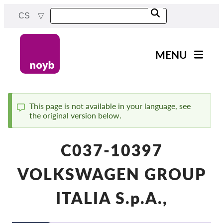
Skip
CS
to
main
content
MENU
Main
Novinky
navigation
Naše práce
This page is not available in your language, see
the original version below.
Status
Projekty
message
Rozhodnutí dozorových
C037-10397
orgánů
Rozhodnutí pro jednotlivé
VOLKSWAGEN GROUP
společnosti
Reports & Resources
ITALIA S.p.A.,
Exercise your rights!