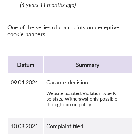
Hromadná žaloba
(4 years 11 months ago)
OnionShare
Média
One of the series of complaints on deceptive
Kontakt
cookie banners.
GDPRhub
Protocol
Datum
Summary
09.04.2024
Garante decision
Website adapted, Violation type K
persists. Withdrawal only possible
through cookie policy.
10.08.2021
Complaint filed