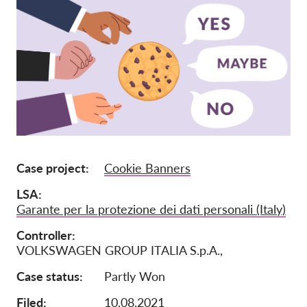
Pordporte nás!
Členství
Příspěvky
Sponzorství
Daňová uznatelnost
Přihlášení člena
Case project
Cookie Banners
O nás
LSA
Garante per la protezione dei dati personali (Italy)
Tým
Controller
Výroční zprávy
VOLKSWAGEN GROUP ITALIA S.p.A.,
Otázky a odpovědi
Case status
Partly Won
Kariéra
Filed:
10.08.2021