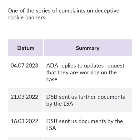
Hromadná žaloba
One of the series of complaints on deceptive
OnionShare
cookie banners.
Média
Kontakt
Protocol
Datum
Summary
GDPRhub
04.07.2023
ADA replies to updates request
that they are working on the
case
21.03.2022
DSB sent us further documents
by the LSA
16.03.2022
DSB sent us documents by the
LSA