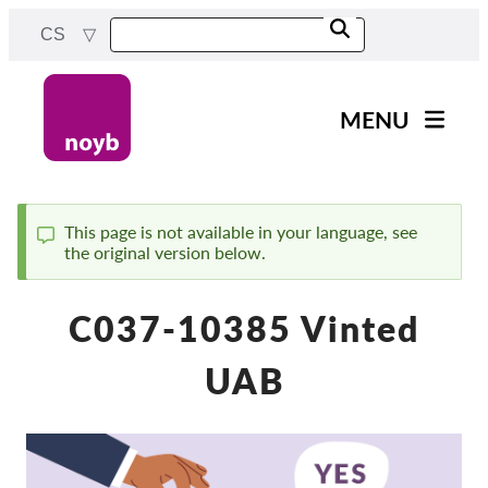
Skip
CS
to
main
content
MENU
Main
Novinky
navigation
Naše práce
This page is not available in your language, see
the original version below.
Status
Projekty
message
Rozhodnutí dozorových
C037-10385 Vinted
orgánů
Rozhodnutí pro jednotlivé
UAB
společnosti
Reports & Resources
Exercise your rights!