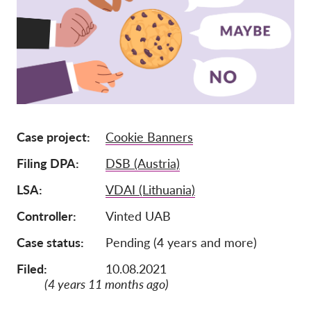
Pordporte nás!
Členství
Příspěvky
Sponzorství
Daňová uznatelnost
Case project
Cookie Banners
Přihlášení člena
Filing DPA
DSB (Austria)
O nás
LSA
VDAI (Lithuania)
Controller
Vinted UAB
Tým
Case status
Pending (4 years and more)
Výroční zprávy
Otázky a odpovědi
Filed:
10.08.2021
(4 years 11 months ago)
Kariéra