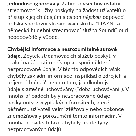
jednoduše ignorovaly.
Zatímco všechny ostatní
streamovací služby poskytly na žádost uživatelů o
přístup k jejich údajům alespoň
nějakou
odpověď,
britská sportovní streamovací služba "DAZN" a
německá hudební streamovací služba SoundCloud
neodpověděly vůbec.
Chybějící informace a nesrozumitelné surové
údaje.
Zbytek streamovacích služeb poskytl v
reakci na žádosti o přístup alespoň některé
nezpracované údaje. V těchto odpovědích však
chyběly základní informace, například o zdrojích a
příjemcích údajů nebo o tom, jak dlouho jsou
údaje skutečně uchovávány ("doba uchovávání"). V
mnoha případech byly nezpracované údaje
poskytnuty v kryptických formátech, které
běžnému uživateli velmi ztěžovaly nebo dokonce
znemožňovaly porozumění těmto informacím. V
mnoha případech také chyběly určité typy
nezpracovaných údajů.