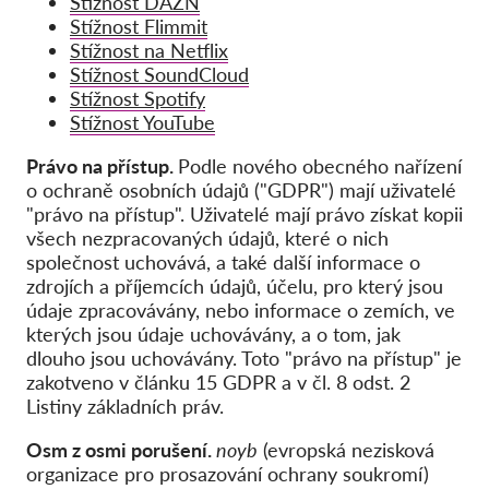
Stížnost DAZN
Hromadná žaloba
Stížnost Flimmit
OnionShare
Stížnost na Netflix
Stížnost SoundCloud
Média
Stížnost Spotify
Kontakt
Stížnost YouTube
Právo na přístup.
Podle nového obecného nařízení
GDPRhub
o ochraně osobních údajů ("GDPR") mají uživatelé
"právo na přístup". Uživatelé mají právo získat kopii
všech nezpracovaných údajů, které o nich
společnost uchovává, a také další informace o
zdrojích a příjemcích údajů, účelu, pro který jsou
údaje zpracovávány, nebo informace o zemích, ve
kterých jsou údaje uchovávány, a o tom, jak
dlouho jsou uchovávány. Toto "právo na přístup" je
zakotveno v článku 15 GDPR a v čl. 8 odst. 2
Listiny základních práv.
Osm z osmi porušení.
noyb
(evropská nezisková
organizace pro prosazování ochrany soukromí)