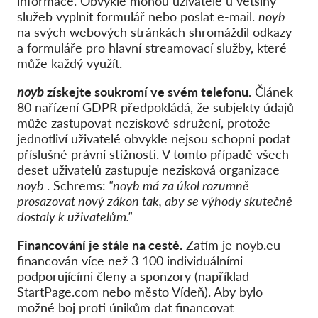
informace. Obvykle mohou uživatelé u většiny
služeb vyplnit formulář nebo poslat e-mail.
noyb
na svých webových stránkách shromáždil odkazy
a formuláře pro hlavní streamovací služby, které
může každý využít.
noyb
získejte soukromí ve svém telefonu.
Článek
80 nařízení GDPR předpokládá, že subjekty údajů
může zastupovat neziskové sdružení, protože
jednotliví uživatelé obvykle nejsou schopni podat
příslušné právní stížnosti. V tomto případě všech
deset uživatelů zastupuje nezisková organizace
noyb
. Schrems:
"noyb má za úkol rozumně
prosazovat nový zákon tak, aby se výhody skutečně
dostaly k uživatelům."
Financování je stále na cestě.
Zatím je noyb.eu
financován více než 3 100 individuálními
podporujícími členy a sponzory (například
StartPage.com nebo město Vídeň). Aby bylo
možné boj proti únikům dat financovat