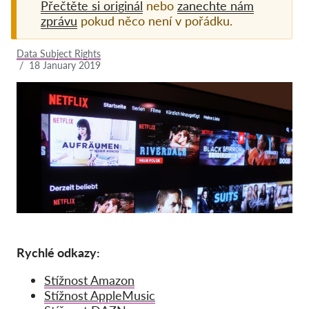
Přečtěte si originál
nebo
zanechte nám
zprávu
pokud něco není v pořádku.
Pordporte nás!
Členství
Data Subject Rights
/
18 January 2019
Příspěvky
Sponzorství
Daňová uznatelnost
Přihlášení člena
O nás
Tým
Výroční zprávy
Rychlé odkazy:
Otázky a odpovědi
Stížnost Amazon
Kariéra
Stížnost AppleMusic