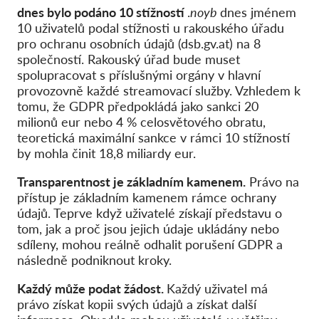
dnes bylo podáno 10 stížností
.
noyb
dnes jménem
10 uživatelů podal stížnosti u rakouského úřadu
pro ochranu osobních údajů (dsb.gv.at) na 8
společností. Rakouský úřad bude muset
spolupracovat s příslušnými orgány v hlavní
provozovně každé streamovací služby. Vzhledem k
tomu, že GDPR předpokládá jako sankci 20
milionů eur nebo 4 % celosvětového obratu,
teoretická maximální sankce v rámci 10 stížností
by mohla činit 18,8 miliardy eur.
Transparentnost je základním kamenem.
Právo na
přístup je základním kamenem rámce ochrany
údajů. Teprve když uživatelé získají představu o
tom, jak a proč jsou jejich údaje ukládány nebo
sdíleny, mohou reálně odhalit porušení GDPR a
následně podniknout kroky.
Každý může podat žádost.
Každý uživatel má
právo získat kopii svých údajů a získat další