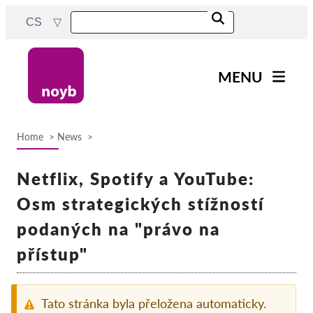
Skip
CS
to
main
content
MENU
Main
Novinky
navigation
Home
News
Naše práce
Breadcrumb
Projekty
Netflix, Spotify a YouTube:
Rozhodnutí dozorových
Osm strategických stížností
orgánů
podaných na "právo na
Rozhodnutí pro jednotlivé
společnosti
přístup"
Reports & Resources
Tato stránka byla přeložena automaticky.
Exercise your rights!