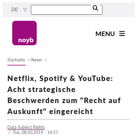
Skip
DE
to
main
content
MENU
Main
News
navigation
Startseite
News
Unsere Arbeit
Breadcrumb
Fälle nach Projekten
Netflix, Spotify & YouTube:
Fälle nach Behörden
Acht strategische
Fälle nach Unternehmen
Beschwerden zum "Recht auf
Berichte & Ressourcen
Auskunft" eingereicht
Exercise your rights!
Data Subject Rights
/
Tue, 08.10.2019 - 14:57
Jetzt Unterstützen!