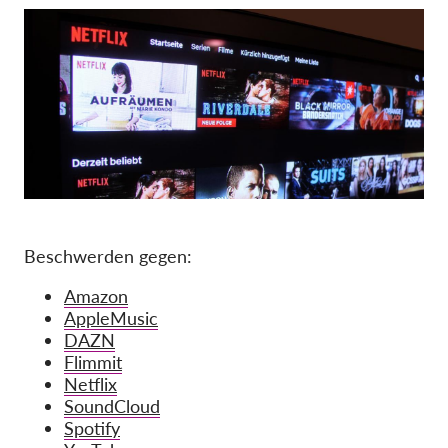
Mitgliedschaft
Spenden
Sponsoring
Spendenabsetzbarkeit
Member Login
Über uns
Beschwerden gegen:
Team
Amazon
Jahresberichte
AppleMusic
DAZN
FAQs
Flimmit
Netflix
Jobs
SoundCloud
Verbandsklagen
Spotify