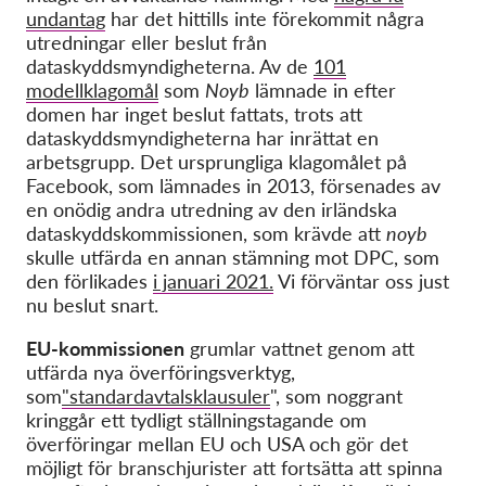
undantag
har det hittills inte förekommit några
utredningar eller beslut från
dataskyddsmyndigheterna. Av de
101
modellklagomål
som
Noyb
lämnade in efter
domen har inget beslut fattats, trots att
dataskyddsmyndigheterna har inrättat en
arbetsgrupp. Det ursprungliga klagomålet på
Facebook, som lämnades in 2013, försenades av
en onödig andra utredning av den irländska
dataskyddskommissionen, som krävde att
noyb
skulle utfärda en annan stämning mot DPC, som
den förlikades
i januari 2021.
Vi förväntar oss just
nu beslut snart.
EU-kommissionen
grumlar vattnet genom att
utfärda nya överföringsverktyg,
som
"standardavtalsklausuler
", som noggrant
kringgår ett tydligt ställningstagande om
överföringar mellan EU och USA och gör det
möjligt för branschjurister att fortsätta att spinna