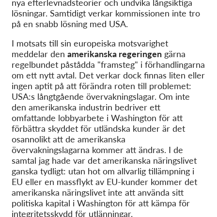
nya efterlevnadsteorier och undvika långsiktiga
lösningar. Samtidigt verkar kommissionen inte tro
på en snabb lösning med USA.
I motsats till sin europeiska motsvarighet
meddelar den
amerikanska regeringen
gärna
regelbundet påstådda "framsteg" i förhandlingarna
om ett nytt avtal. Det verkar dock finnas liten eller
ingen aptit på att förändra roten till problemet:
USA:s långtgående övervakningslagar. Om inte
den amerikanska industrin bedriver ett
omfattande lobbyarbete i Washington för att
förbättra skyddet för utländska kunder är det
osannolikt att de amerikanska
övervakningslagarna kommer att ändras. I de
samtal jag hade var det amerikanska näringslivet
ganska tydligt: utan hot om allvarlig tillämpning i
EU eller en massflykt av EU-kunder kommer det
amerikanska näringslivet inte att använda sitt
politiska kapital i Washington för att kämpa för
integritetsskydd för utlänningar.