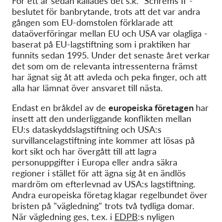
För ett år sedan kallades det s.k. "Schrems II"-
OnionShare
beslutet för banbrytande, trots att det var andra
Media
gången som EU-domstolen förklarade att
dataöverföringar mellan EU och USA var olagliga -
Contact
baserat på EU-lagstiftning som i praktiken har
funnits sedan 1995. Under det senaste året verkar
GDPRhub
det som om de relevanta intressenterna främst
har ägnat sig åt att avleda och peka finger, och att
alla har lämnat över ansvaret till nästa.
Endast en bråkdel av de
europeiska företagen
har
insett att den underliggande konflikten mellan
EU:s dataskyddslagstiftning och USA:s
survillancelagstiftning inte kommer att lösas på
kort sikt och har övergått till att lagra
personuppgifter i Europa eller andra säkra
regioner i stället för att ägna sig åt en ändlös
mardröm om efterlevnad av USA:s lagstiftning.
Andra europeiska företag
klagar regelbundet över
bristen på "vägledning" trots två tydliga domar.
När vägledning ges, t.ex. i
EDPB
:s nyligen