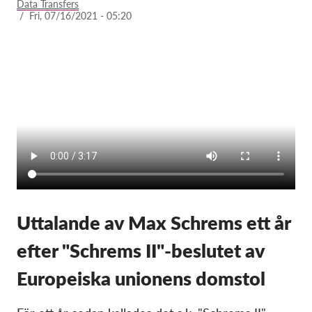
Data Transfers
/
Fri, 07/16/2021 - 05:20
Membership
Donations
Sponsorship
Tax deductability
Member Login
About us
Team
Uttalande av Max Schrems ett år
Annual Reports
FAQs
efter "Schrems II"-beslutet av
Jobs
Europeiska unionens domstol
Collective Redress