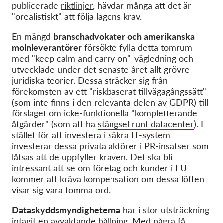
publicerade
riktlinjer
, hävdar många att det är
"orealistiskt" att följa lagens krav.
En mängd
branschadvokater och amerikanska
molnleverantörer
försökte fylla detta tomrum
med "keep calm and carry on"-vägledning och
utvecklade under det senaste året allt grövre
juridiska teorier. Dessa sträcker sig från
förekomsten av ett "riskbaserat tillvägagångssätt"
(som inte finns i den relevanta delen av GDPR) till
förslaget om icke-funktionella "kompletterande
åtgärder" (som att ha
stängsel runt datacenter
). I
stället för att investera i säkra IT-system
investerar dessa privata aktörer i PR-insatser som
låtsas att de uppfyller kraven. Det ska bli
intressant att se om företag och kunder i EU
kommer att kräva kompensation om dessa löften
visar sig vara tomma ord.
Dataskyddsmyndigheterna
har i stor utsträckning
intagit en avvaktande hållning. Med
några få