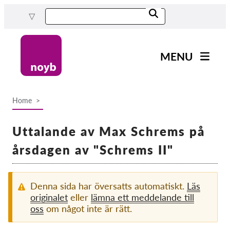
Skip
to
main
content
MENU
Main
Nyheter
navigation
Home
Our work
Breadcrumb
Projects
Uttalande av Max Schrems på
Cases by DPA
årsdagen av "Schrems II"
Cases by Company
Reports & Resources
Denna sida har översatts automatiskt.
Läs
originalet
eller
lämna ett meddelande till
oss
om något inte är rätt.
Exercise your rights!
Support us!