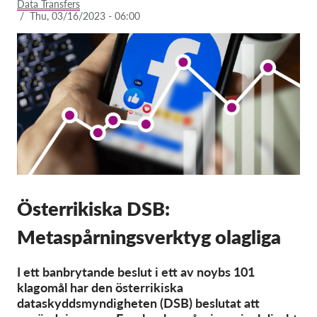
Data Transfers
/
Thu, 03/16/2023 - 06:00
Membership
Donations
Sponsorship
Tax deductability
Member Login
About us
Team
Österrikiska DSB:
Annual Reports
Metaspårningsverktyg olagliga
FAQs
I ett banbrytande beslut i ett av noybs 101
Jobs
klagomål har den österrikiska
Collective Redress
dataskyddsmyndigheten (DSB) beslutat att