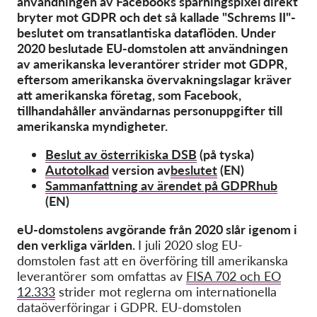
användningen av Facebooks spårningspixel direkt
OnionShare
bryter mot GDPR och det så kallade "Schrems II"-
Media
beslutet om transatlantiska dataflöden. Under
2020 beslutade EU-domstolen att användningen
Contact
av amerikanska leverantörer strider mot GDPR,
eftersom amerikanska övervakningslagar kräver
GDPRhub
att amerikanska företag, som Facebook,
tillhandahåller användarnas personuppgifter till
amerikanska myndigheter.
Beslut av österrikiska DSB
(på tyska)
Autotolkad
version av
beslutet
(EN)
Sammanfattning av ärendet på GDPRhub
(EN)
eU-domstolens avgörande från 2020 slår igenom i
den verkliga världen.
I juli 2020 slog EU-
domstolen fast att en överföring till amerikanska
leverantörer som omfattas av
FISA 702 och EO
12.333
strider mot reglerna om internationella
dataöverföringar i GDPR. EU-domstolen