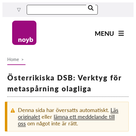
Skip
to
main
content
MENU
Main
Nyheter
navigation
Home
Our work
Breadcrumb
Projects
Österrikiska DSB: Verktyg för
Cases by DPA
metaspårning olagliga
Cases by Company
Reports & Resources
Denna sida har översatts automatiskt.
Läs
originalet
eller
lämna ett meddelande till
oss
om något inte är rätt.
Exercise your rights!
Support us!