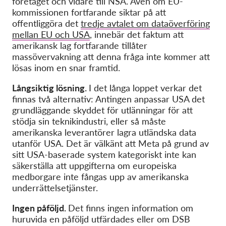
företaget och vidare till NSA. Även om EU-
kommissionen fortfarande siktar på att
offentliggöra det
tredje avtalet om dataöverföring
mellan EU och USA
, innebär det faktum att
amerikansk lag fortfarande tillåter
massövervakning att denna fråga inte kommer att
lösas inom en snar framtid.
Långsiktig lösning.
I det långa loppet verkar det
finnas två alternativ: Antingen anpassar USA det
grundläggande skyddet för utlänningar för att
stödja sin teknikindustri, eller så måste
amerikanska leverantörer lagra utländska data
utanför USA. Det är välkänt att Meta på grund av
sitt USA-baserade system kategoriskt inte kan
säkerställa att uppgifterna om europeiska
medborgare inte fångas upp av amerikanska
underrättelsetjänster.
Ingen påföljd.
Det finns ingen information om
huruvida en påföljd utfärdades eller om DSB