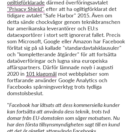
ogiltigförklarade
därmed överföringsavtalet
"Privacy Shield",
efter att ha ogiltigförklarat det
tidigare avtalet "Safe Harbor" 2015. Även om
detta sände chockvågor genom teknikbranschen
har amerikanska leverantörer och EU:s
dataexportörer i stort sett ignorerat fallet. Precis
som Microsoft, Google eller Amazon har Facebook
förlitat sig på så kallade "standardavtalsklausuler"
och "kompletterande åtgärder" för att fortsätta
dataöverföringar och lugna sina europeiska
affärspartners. Därför lämnade
noyb
i augusti
2020 in
101 klagomål
mot webbplatser som
fortfarande använder Google Analytics och
Facebooks spårningsverktyg trots tydliga
domstolsbeslut.
"
Facebook har låtsats att dess kommersiella kunder
kan fortsätta att använda dess teknik, trots två
domar från EU-domstolen som säger motsatsen. Nu
har den första tillsynsmyndigheten sagt till en kund
att det är olagligt
att
använda Facebooks