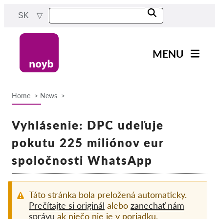
Skip
SK
to
main
content
MENU
Main
Novinky
navigation
Home
News
Naša práca
Breadcrumb
Projekty
Vyhlásenie: DPC udeľuje
Rozhodnutia dozorných
pokutu 225 miliónov eur
orgánov
spoločnosti WhatsApp
Rozhodnutia pre jednotlivé
spoločnosti
Reports & Resources
Táto stránka bola preložená automaticky.
Prečítajte si originál
alebo
zanechať nám
správu
ak niečo nie je v poriadku.
Exercise your rights!