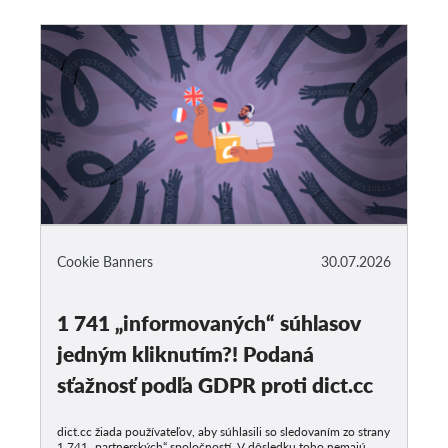
Cookie Banners
30.07.2026
1 741 „informovaných“ súhlasov
jedným kliknutím?! Podaná
sťažnosť podľa GDPR proti dict.cc
dict.cc žiada používateľov, aby súhlasili so sledovaním zo strany
1 741 „partnerských“ spoločností. V dôsledku toho nemajú