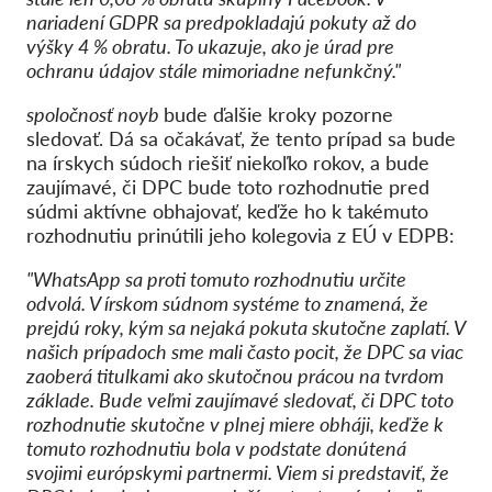
nariadení GDPR sa predpokladajú pokuty až do
výšky 4 % obratu. To ukazuje, ako je úrad pre
ochranu údajov stále mimoriadne nefunkčný."
spoločnosť noyb
bude ďalšie kroky pozorne
sledovať. Dá sa očakávať, že tento prípad sa bude
na írskych súdoch riešiť niekoľko rokov, a bude
zaujímavé, či DPC bude toto rozhodnutie pred
súdmi aktívne obhajovať, keďže ho k takémuto
rozhodnutiu prinútili jeho kolegovia z EÚ v EDPB:
"WhatsApp sa proti tomuto rozhodnutiu určite
odvolá. V írskom súdnom systéme to znamená, že
prejdú roky, kým sa nejaká pokuta skutočne zaplatí. V
našich prípadoch sme mali často pocit, že DPC sa viac
zaoberá titulkami ako skutočnou prácou na tvrdom
základe. Bude veľmi zaujímavé sledovať, či DPC toto
rozhodnutie skutočne v plnej miere obháji, keďže k
tomuto rozhodnutiu bola v podstate donútená
svojimi európskymi partnermi. Viem si predstaviť, že