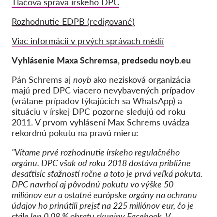
Tlačová správa írskeho DPC
Kolektívna žaloba
OnionShare
Rozhodnutie EDPB (redigované)
Média
Viac informácií v prvých správach médií
Kontakt
Vyhlásenie Maxa Schremsa, predsedu noyb.eu
Pán Schrems aj
noyb
ako nezisková organizácia
GDPRhub
majú pred DPC viacero nevybavených prípadov
(vrátane prípadov týkajúcich sa WhatsApp) a
situáciu v írskej DPC pozorne sledujú od roku
2011. V prvom vyhlásení Max Schrems uvádza
rekordnú pokutu na pravú mieru:
"Vítame prvé rozhodnutie írskeho regulačného
orgánu. DPC však od roku 2018 dostáva približne
desaťtisíc sťažností ročne a toto je prvá veľká pokuta.
DPC navrhol aj pôvodnú pokutu vo výške 50
miliónov eur a ostatné európske orgány na ochranu
údajov ho prinútili prejsť na 225 miliónov eur, čo je
stále len 0,08 % obratu skupiny Facebook. V