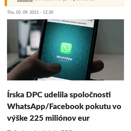
Pordporte nás!
Thu, 02. 09. 2021 - 12:30
Členstvo
Príspevky
Sponzorstvo
Daňová uznateľnosť
Prihlásenie člena
O nás
Írska DPC udelila spoločnosti
Tím
Výročné správy
WhatsApp/Facebook pokutu vo
Otázky a odpovede
výške 225 miliónov eur
Kariéra