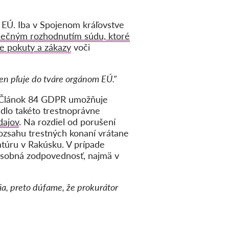
 EÚ. Iba v Spojenom kráľovstve
ečným rozhodnutím súdu, ktoré
e pokuty a zákazy
voči
en pľuje do tváre orgánom EÚ."
 Článok 84 GDPR umožňuje
dlo takéto trestnoprávne
dajov
. Na rozdiel od porušení
ozsahu trestných konaní vrátane
túru v Rakúsku. V prípade
 osobná zodpovednosť, najmä v
a, preto dúfame, že prokurátor