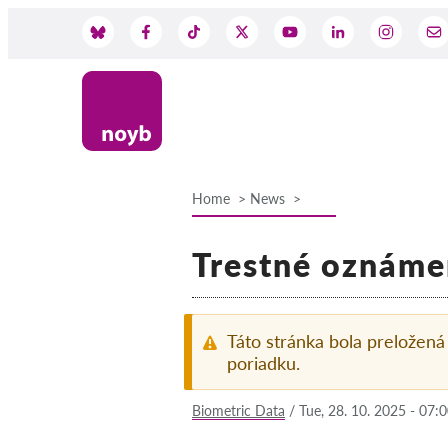
Skip
to
Social
main
content
Media
Home
News
Breadcrumb
Trestné oznáme
Táto stránka bola preložen
poriadku.
Biometric Data
/
Tue, 28. 10. 2025 - 07: