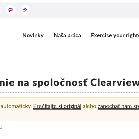
Novinky
Naša práca
Exercise your right
Main
navigation
nie na spoločnosť Clearview
á automaticky.
Prečítajte si originál
alebo
zanechať nám sp
00