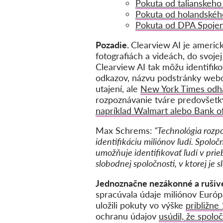
Pokuta od talianskeho
Pokuta od holandské
Pokuta od DPA Spojen
Pozadie.
Clearview AI je americk
fotografiách a videách, do svojej
Clearview AI tak môžu identifikov
odkazov, názvu podstránky webov
utajení, ale
New York Times odhal
rozpoznávanie tváre predovšetký
napríklad Walmart alebo Bank o
Max Schrems:
"Technológia rozp
identifikáciu miliónov ľudí. Spolo
umožňuje identifikovať ľudí v pr
slobodnej spoločnosti, v ktorej je
Jednoznačne nezákonné a rušiv
spracúvala údaje miliónov Európ
uložili pokuty vo výške
približne
ochranu údajov
usúdil, že spol