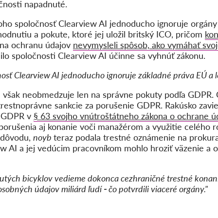
očnosti napadnuté.
ho spoločnosť Clearview AI jednoducho ignoruje orgány
hodnutiu a pokute, ktoré jej uložil britský ICO, pričom
kon
 na ochranu údajov
nevymysleli spôsob, ako vymáhať svoj
ilo spoločnosti Clearview AI účinne sa vyhnúť zákonu.
nosť Clearview AI jednoducho ignoruje základné práva EÚ a l
 však neobmedzuje len na správne pokuty podľa GDPR.
trestnoprávne sankcie za porušenie GDPR. Rakúsko zavie
ia GDPR v
§ 63 svojho vnútroštátneho zákona o ochrane ú
rušenia aj konanie voči manažérom a využitie celého r
o dôvodu,
noyb
teraz podala trestné oznámenie na prokura
ew AI a jej vedúcim pracovníkom mohlo hroziť väzenie a
utých bicyklov vedieme dokonca cezhraničné trestné konani
osobných údajov miliárd ľudí
-
čo potvrdili viaceré orgány."