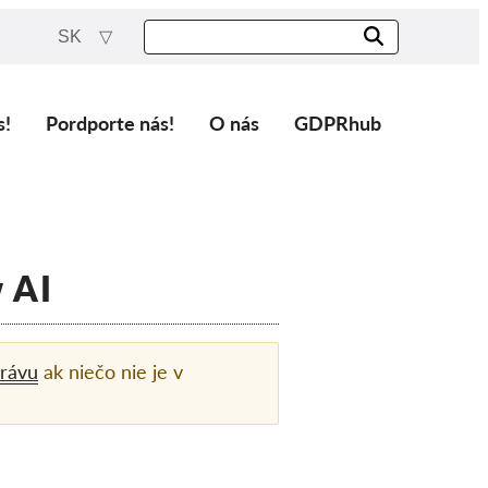
SK
s!
Pordporte nás!
O nás
GDPRhub
 AI
rávu
ak niečo nie je v