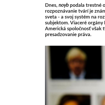
Dnes,
noyb
podala trestné 
rozpoznávanie tvárí je znám
sveta - a svoj systém na r
subjektom. Viaceré orgány E
Americká spoločnosť však t
presadzovanie práva.