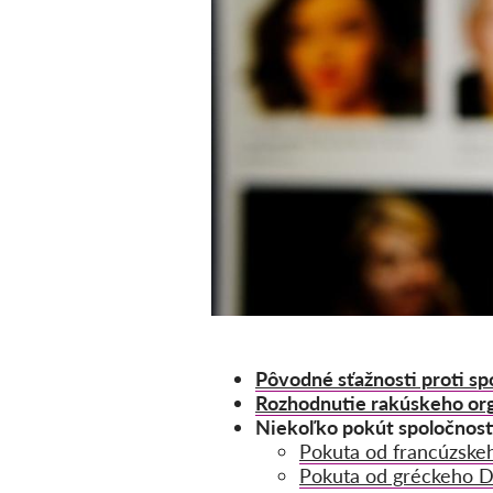
Pôvodné sťažnosti proti s
Rozhodnutie rakúskeho org
Niekoľko pokút spoločnost
Pokuta od francúzsk
Pokuta od gréckeho 