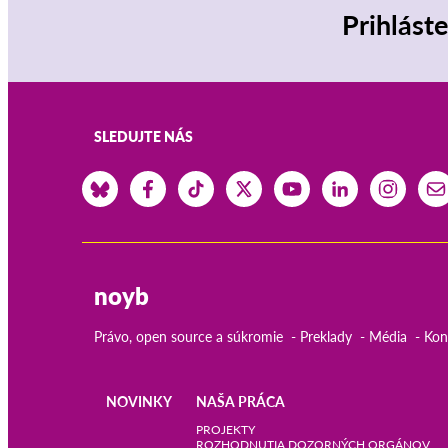
Prihlást
SLEDUJTE NÁS
noyb
Právo, open source a súkromie
Preklady
Média
Kon
NOVINKY
NAŠA PRÁCA
Main
PROJEKTY
ROZHODNUTIA DOZORNÝCH ORGÁNOV