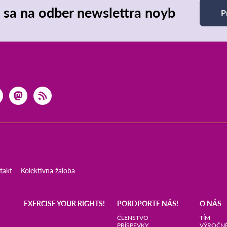
e sa na odber newslettra noyb
P
takt
Kolektívna žaloba
EXERCISE YOUR RIGHTS!
PORDPORTE NÁS!
O NÁS
ČLENSTVO
TÍM
PRÍSPEVKY
VÝROČNÉ