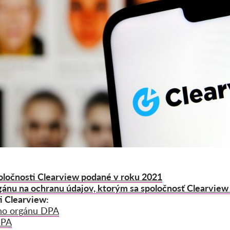
poločnosti Clearview podané v roku 2021
ánu na ochranu údajov, ktorým sa spoločnosť Clearview
i Clearview:
eho orgánu DPA
DPA