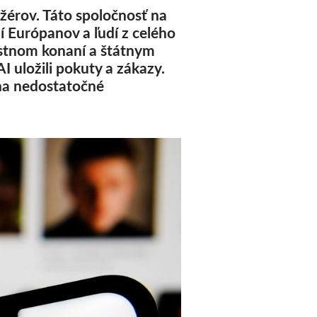
žérov. Táto spoločnosť na
í Európanov a ľudí z celého
estnom konaní a štátnym
 uložili pokuty a zákazy.
 na nedostatočné