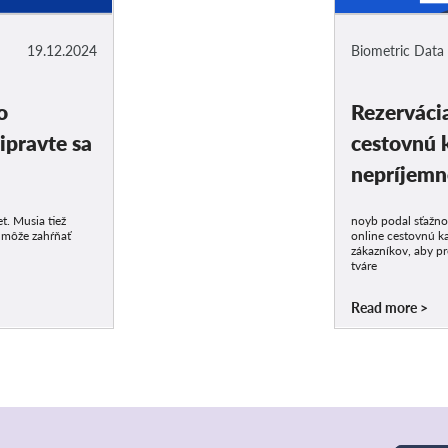
19.12.2024
Biometric Data
o
Rezervácia
ipravte sa
cestovnú 
nepríjemn
t. Musia tiež
noyb podal sťažnos
 môže zahŕňať
online cestovnú ka
zákazníkov, aby p
tváre
Read more