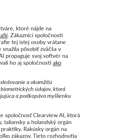
tváre, ktoré nájde na
afií
. Zákazníci spoločnosti
afie tej istej osoby vrátane
snažila pôsobiť zväčša v
I propaguje svoj softvér na
ali ho aj spoločnosti
ako
sledovanie a okamžitú
a biometrických údajov, ktorá
ojujúca a podkopáva myšlienku
e spoločnosť Clearview AI, ktorá
, taliansky a holandský orgán
 praktiky. Rakúsky orgán na
oľko zákazov. Tieto rozhodnutia