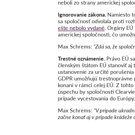
neboli zo strany americkej spol
Ignorovanie zákona.
Namiesto to
sa spoločnosť odvolala proti roz
ešte nebolo vydané
. Orgány EÚ
americkej spoločnosti, čo umožn
Max Schrems:
"Zdá sa, že spoloč
Trestné oznámenie.
Právo EÚ sa
členským štátom EÚ stanoviť aj 
ustanovenie za určité porušen
GDPR umožňujú trestnoprávne po
konaní v rámci celej EÚ. Z toht
úspechu by spoločnosti Clearvi
prípade vycestovania do Európy.
Max Schrems:
"V prípade ukradn
začne konať aj v prípade krádeže 