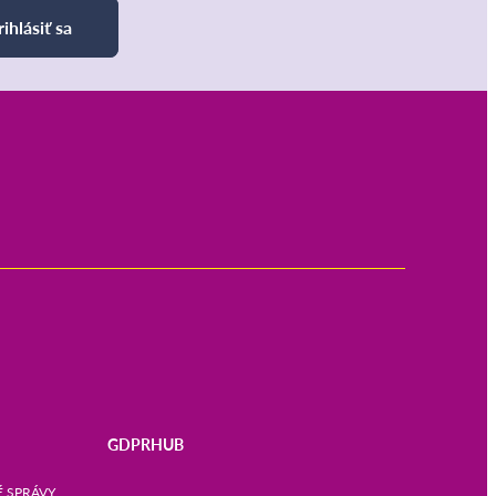
rihlásiť sa
GDPRHUB
 SPRÁVY