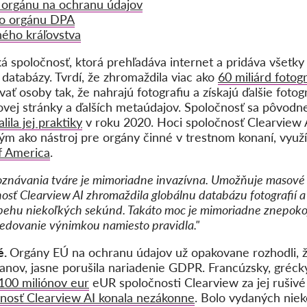
 orgánu na ochranu údajov
ho orgánu DPA
ého kráľovstva
á spoločnosť, ktorá prehľadáva internet a pridáva všetky 
 databázy. Tvrdí, že zhromaždila viac ako
60 miliárd fotogr
ať osoby tak, že nahrajú fotografiu a získajú ďalšie fotogr
ej stránky a ďalších metaúdajov. Spoločnosť sa pôvodne 
ila jej praktiky
v roku 2020. Hoci spoločnosť Clearview A
m ako nástroj pre orgány činné v trestnom konaní, využív
f America
.
oznávania tváre je mimoriadne invazívna. Umožňuje masové 
čnosť Clearview AI zhromaždila globálnu databázu fotografií 
iebehu niekoľkých sekúnd. Takáto moc je mimoriadne znepok
 sledovanie výnimkou namiesto pravidla."
é.
Orgány EÚ na ochranu údajov už opakovane rozhodli, ž
anov, jasne porušila nariadenie GDPR. Francúzsky, grécky
 100 miliónov eur
eUR spoločnosti Clearview za jej rušivé
očnosť Clearview AI konala nezákonne
. Bolo vydaných niek