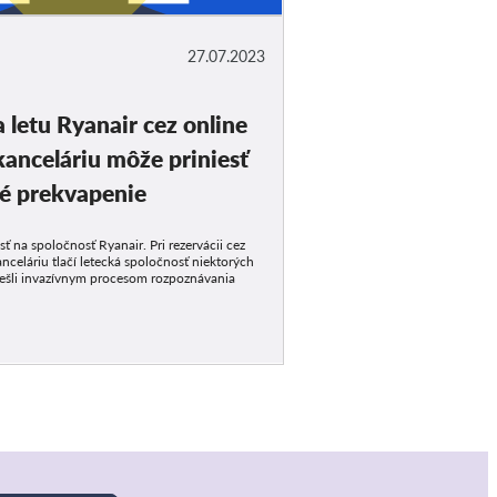
27.07.2023
 letu Ryanair cez online
kanceláriu môže priniesť
é prekvapenie
ť na spoločnosť Ryanair. Pri rezervácii cez
nceláriu tlačí letecká spoločnosť niektorých
rešli invazívnym procesom rozpoznávania