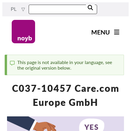
Przejdź
PL
do
treści
MENU
Main
Aktualności
navigation
Nasza praca
This page is not available in your language, see
the original version below.
Komunikat
Projekty
Sprawy w ramach DPA
C037-10457 Care.com
Wszystkie przypadki
Europe GmbH
Reports & Resources
Exercise your rights!
Wesprzyj nas!