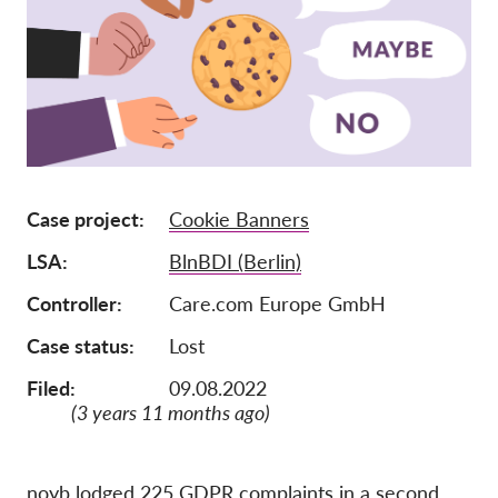
Członkostwo
Darowizny
Sponsoring
Tax deductability
Login członka
Case project
Cookie Banners
LSA
BlnBDI (Berlin)
O nas
Controller
Care.com Europe GmbH
Zespół
Case status
Lost
Raporty roczne
Filed:
09.08.2022
FAQs
(3 years 11 months ago)
Praca
Dochodzenie roszczeń
zbiorowych
noyb lodged 225 GDPR complaints in a second