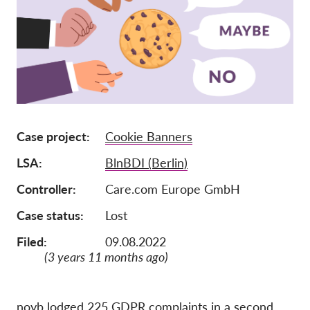
Pordporte nás!
Členstvo
Príspevky
Sponzorstvo
Daňová uznateľnosť
Case project
Cookie Banners
Prihlásenie člena
LSA
BlnBDI (Berlin)
O nás
Controller
Care.com Europe GmbH
Case status
Lost
Tím
Filed:
09.08.2022
Výročné správy
(3 years 11 months ago)
Otázky a odpovede
Kariéra
noyb lodged 225 GDPR complaints in a second