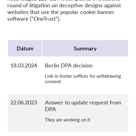
Kolektívna žaloba
round of litigation on deceptive designs against
websites that use the popular cookie banner
OnionShare
software (“OneTrust”).
Média
Kontakt
Protocol
Dátum
Summary
GDPRhub
18.03.2024
Berlin DPA decision
Link in footer suffices for withdrawing
consent
22.06.2023
Answer to update request from
DPA
They are working on it