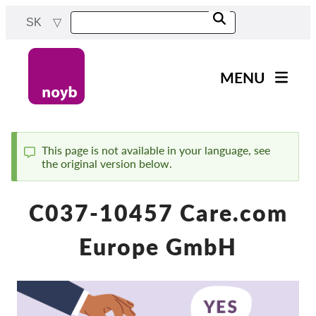
Skip
SK
to
main
content
MENU
Main
Novinky
navigation
Naša práca
This page is not available in your language, see
the original version below.
Status
Projekty
message
Rozhodnutia dozorných
C037-10457 Care.com
orgánov
Rozhodnutia pre jednotlivé
Europe GmbH
spoločnosti
Reports & Resources
Exercise your rights!