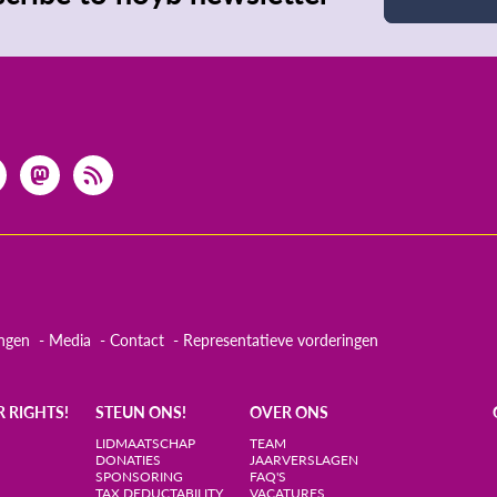
ingen
Media
Contact
Representatieve vorderingen
R RIGHTS!
STEUN ONS!
OVER ONS
LIDMAATSCHAP
TEAM
DONATIES
JAARVERSLAGEN
SPONSORING
FAQ'S
TAX DEDUCTABILITY
VACATURES