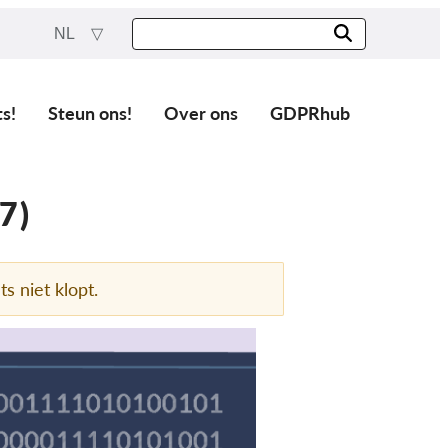
NL
ts!
Steun ons!
Over ons
GDPRhub
7)
ts niet klopt.