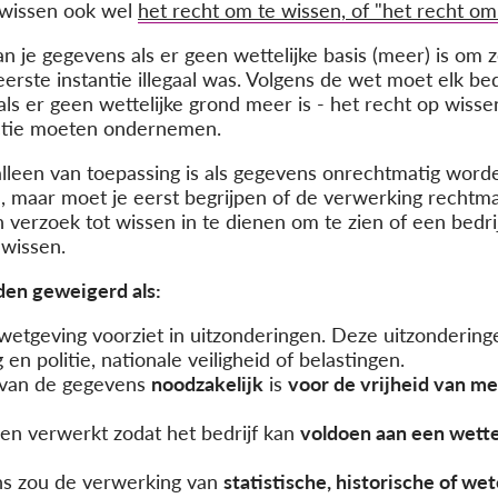
 wissen ook wel
het recht om te wissen, of "het recht o
n je gegevens als er geen wettelijke basis (meer) is om 
erste instantie illegaal was. Volgens de wet moet elk be
s er geen wettelijke grond meer is - het recht op wissen
 actie moeten ondernemen.
lleen van toepassing is als gegevens onrechtmatig word
 maar moet je eerst begrijpen of de verwerking rechtmati
verzoek tot wissen in te dienen om te zien of een bedr
wissen.
en geweigerd als:
wetgeving voorziet in uitzonderingen. Deze uitzonderinge
n politie, nationale veiligheid of belastingen.
 van de gegevens
noodzakelijk
is
voor de vrijheid van me
n verwerkt zodat het bedrijf kan
voldoen aan een wette
ns zou de verwerking van
statistische, historische of we