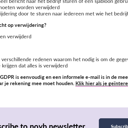
el bericht naar het bedrijf sturen of een sjabloon gebru
moeten worden verwijderd
jdering door te sturen naar iedereen met wie het bedrij
cht op verwijdering?
en verwijderd
verschillende redenen waarom het nodig is om de geg
 krijgen dat alles is verwijderd
GDPR is eenvoudig en een informele e-mail is in de mee
aar je rekening mee moet houden.
Klik hier als je geïnter
cribe to noyb newsletter
Subscri