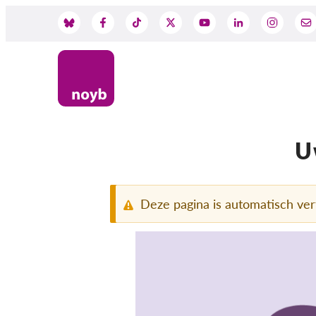
Skip
to
Social
main
content
Media
U
Deze pagina is automatisch ver