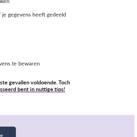
iken
f je gegevens heeft gedeeld
evens te bewaren
ste gevallen voldoende. Toch
esseerd bent in nuttige tips!
be