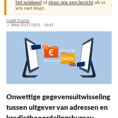
het origineel
of
stuur ons een bericht
als er
iets niet klopt.
Lidmaatschap
Donaties
Credit Scoring
/
Wed, 03/17/2021 - 16:41
Sponsoring
Tax deductability
Als lid inloggen
Over ons
Team
Jaarverslagen
FAQ's
Onwettige gegevensuitwisseling
Vacatures
tussen uitgever van adressen en
Representatieve vorderingen
kredietbeoordelingsbureau