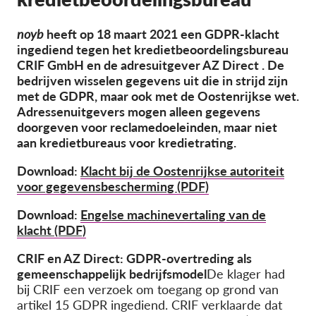
OnionShare
Media
noyb
heeft op
18 maart 2021
een GDPR-klacht
ingediend tegen het kredietbeoordelingsbureau
Contact
CRIF GmbH en de adresuitgever AZ Direct
.
De
bedrijven wisselen gegevens uit die in strijd zijn
GDPRhub
met de GDPR, maar ook met de Oostenrijkse wet.
Adressenuitgevers mogen alleen gegevens
doorgeven voor reclamedoeleinden, maar niet
aan kredietbureaus voor kredietrating.
Download:
Klacht bij de Oostenrijkse autoriteit
voor gegevensbescherming (PDF)
Download:
Engelse machinevertaling van de
klacht (PDF)
CRIF en AZ Direct: GDPR-overtreding als
gemeenschappelijk bedrijfsmodel
De klager had
bij CRIF een verzoek om toegang op grond van
artikel 15 GDPR ingediend. CRIF verklaarde dat