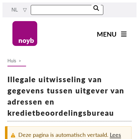
Skip
NL
to
main
content
MENU
Main
Nieuws
navigation
Huis
Ons werk
Breadcrumb
Projecten
Illegale uitwisseling van
Gevallen per DPA
gegevens tussen uitgever van
Alle gevallen
adressen en
Reports & Resources
kredietbeoordelingsbureau
Exercise your rights!
Deze pagina is automatisch vertaald.
Lees
Steun ons!