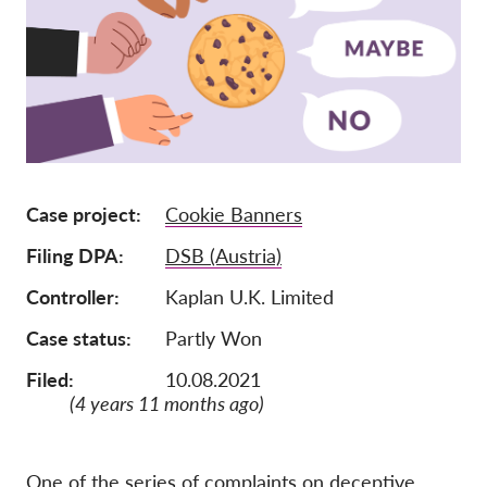
Iscrizione
Donazioni
Sponsorizzazione
Tax deductability
Area riservata
Case project
Cookie Banners
Filing DPA
DSB (Austria)
Su di noi
Controller
Kaplan U.K. Limited
Team
Case status
Partly Won
Rapporti annuali
Filed:
10.08.2021
FAQs
(4 years 11 months ago)
Lavora con noi
Azioni rappresentative
One of the series of complaints on deceptive