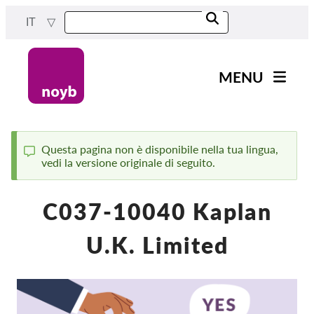
Skip
IT
to
main
content
MENU
Main
Novità
navigation
Il nostro lavoro
Questa pagina non è disponibile nella tua lingua,
vedi la versione originale di seguito.
Status
Progetti
message
Casi per DPA
C037-10040 Kaplan
Tutti i casi
U.K. Limited
Reports & Resources
Exercise your rights!
Sostienici!