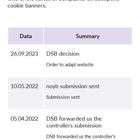
OnionShare
cookie banners.
Media
Contatti
Protocol
Data
Summary
GDPRhub
26.09.2023
DSB decision
Order to adapt website
10.05.2022
noyb submission sent
Submission sent
05.04.2022
DSB forwarded us the
controllers submission
DSB forwarded us the controller's