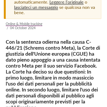
automaticamente.
Leggere l'originale
o
lasciateci un messaggio
se qualcosa non va
Iscrizione
bene.
Donazioni
Online & Mobile tracking
Sponsorizzazione
/
04 October 2024
Tax deductability
Con la sentenza odierna nella causa C-
Area riservata
446/21 (Schrems contro Meta), la Corte di
giustizia dell'Unione europea (CGUE) ha
Su di noi
dato pieno appoggio a una causa intentata
contro Meta per il suo servizio Facebook.
Team
La Corte ha deciso su due questioni: In
Rapporti annuali
primo luogo, limitare in modo massiccio
l'uso dei dati personali per la pubblicità
FAQs
online. In secondo luogo, limitare l'uso dei
Lavora con noi
dati personali disponibili al pubblico agli
Azioni rappresentative
scopi originariamente previsti per la