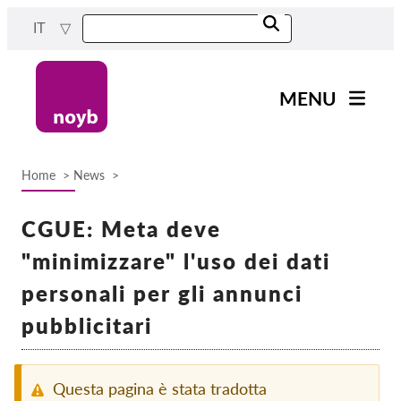
Skip
IT
to
main
content
MENU
Main
Novità
navigation
Home
News
Il nostro lavoro
Breadcrumb
Progetti
CGUE: Meta deve
Casi per DPA
"minimizzare" l'uso dei dati
Tutti i casi
personali per gli annunci
Reports & Resources
pubblicitari
Exercise your rights!
Questa pagina è stata tradotta
Sostienici!