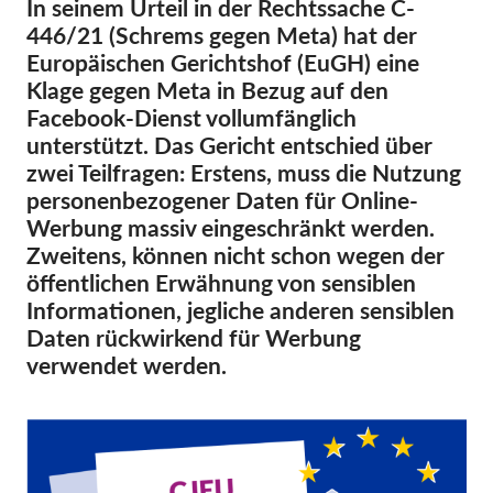
In seinem Urteil in der Rechtssache C-
446/21 (Schrems gegen Meta) hat der
Mitgliedschaft
Europäischen Gerichtshof (EuGH) eine
Spenden
Klage gegen Meta in Bezug auf den
Facebook-Dienst vollumfänglich
Sponsoring
unterstützt. Das Gericht entschied über
Spendenabsetzbarkeit
zwei Teilfragen: Erstens, muss die Nutzung
Member Login
personenbezogener Daten für Online-
Werbung massiv eingeschränkt werden.
Zweitens, können nicht schon wegen der
Über uns
öffentlichen Erwähnung von sensiblen
Informationen, jegliche anderen sensiblen
Team
Daten rückwirkend für Werbung
Jahresberichte
verwendet werden.
FAQs
Jobs
Verbandsklagen