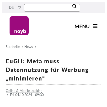
Skip
DE
to
main
content
MENU
Main
News
navigation
Startseite
News
Unsere Arbeit
Breadcrumb
Fälle nach Projekten
EuGH: Meta muss
Fälle nach Behörden
Datennutzung für Werbung
Fälle nach Unternehmen
„minimieren“
Berichte & Ressourcen
Online & Mobile tracking
/
Fri, 04.10.2024 - 09:30
Exercise your rights!
Jetzt Unterstützen!