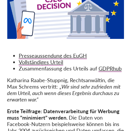
OnionShare
Medien
Kontakt
GDPRhub
Presseaussendung des EuGH
Vollständiges Urteil
Zusammenfassung des Urteils auf
GDPRhub
Katharina Raabe-Stuppnig, Rechtsanwältin, die
Max Schrems vertritt: „
Wir sind sehr zufrieden mit
dem Urteil, auch wenn dieses Ergebnis durchaus zu
erwarten war.“
Erste Teilfrage: Datenverarbeitung für Werbung
muss "minimiert" werden.
Die Daten von
Facebook-Nutzern beispielsweise können bis ins
Jahr 2004 zurückreichen und Daten umfassen, die