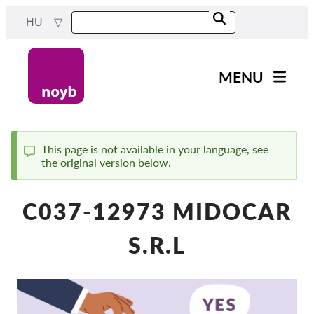
Skip
HU
to
main
content
MENU
Main
Hírek
navigation
A Munkánk
This page is not available in your language, see
the original version below.
Status
Projektek
message
Ügyek Hatóságonként
C037-12973 MIDOCAR
Ügyek Tásaságonként
S.R.L
Reports & Resources
Exercise your rights!
Támogass bennnünket!