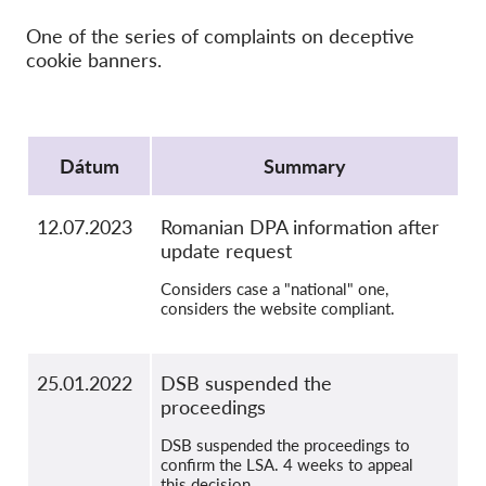
SecureDrop
One of the series of complaints on deceptive
Média
cookie banners.
Kapcsolat
Protocol
GDPRhub
Dátum
Summary
12.07.2023
Romanian DPA information after
update request
Considers case a "national" one,
considers the website compliant.
25.01.2022
DSB suspended the
proceedings
DSB suspended the proceedings to
confirm the LSA. 4 weeks to appeal
this decision.