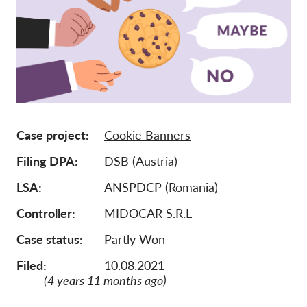
Tagság
Adományok
Szponzoráció
Tax deductability
Tagi Belépés
Case project
Cookie Banners
Filing DPA
DSB (Austria)
Rólunk
LSA
ANSPDCP (Romania)
Csapat
Controller
MIDOCAR S.R.L
Éves Jelentések
Case status
Partly Won
GYK
Munkalehetőségek
Filed:
10.08.2021
(4 years 11 months ago)
Collective Redress