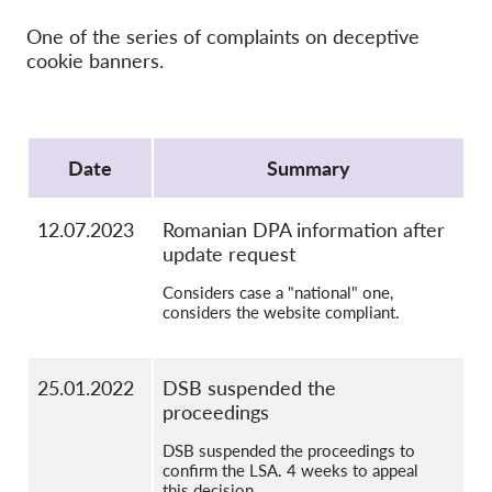
OnionShare
One of the series of complaints on deceptive
Médias
cookie banners.
Contactez-nous
Protocol
GDPRhub
Date
Summary
12.07.2023
Romanian DPA information after
update request
Considers case a "national" one,
considers the website compliant.
25.01.2022
DSB suspended the
proceedings
DSB suspended the proceedings to
confirm the LSA. 4 weeks to appeal
this decision.