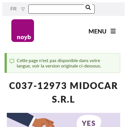
Skip
FR
to
main
content
MENU
Main
Actualités
navigation
Notre travail
Cette page n'est pas disponible dans votre
langue, voir la version originale ci-dessous.
Status
Projets
message
Cas par DPA
C037-12973 MIDOCAR
Tous les cas
S.R.L
Reports & Resources
Exercise your rights!
Soutenez-nous !