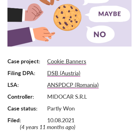
Adhésion
Dons
Parrainage
Tax deductability
Connexion des membres
Case project
Cookie Banners
Filing DPA
DSB (Austria)
À propos de nous
LSA
ANSPDCP (Romania)
Équipe
Controller
MIDOCAR S.R.L
Rapports annuels
Case status
Partly Won
FAQs
Offres d‘emploi
Filed:
10.08.2021
(4 years 11 months ago)
Recours collectif