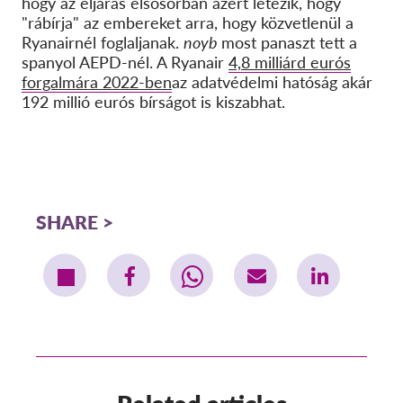
hogy az eljárás elsősorban azért létezik, hogy
"rábírja" az embereket arra, hogy közvetlenül a
Ryanairnél foglaljanak.
noyb
most panaszt tett a
spanyol AEPD-nél. A Ryanair
4,8 milliárd eurós
forgalmára 2022-ben
az adatvédelmi hatóság akár
192 millió eurós bírságot is kiszabhat.
SHARE