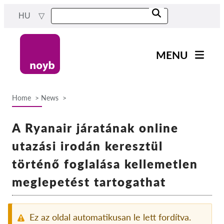
Skip
HU
to
main
content
MENU
Main
Hírek
navigation
Home
News
A Munkánk
Breadcrumb
Projektek
A Ryanair járatának online
Ügyek Hatóságonként
utazási irodán keresztül
Ügyek Tásaságonként
történő foglalása kellemetlen
Reports & Resources
meglepetést tartogathat
Exercise your rights!
Ez az oldal automatikusan le lett fordítva.
Támogass bennnünket!