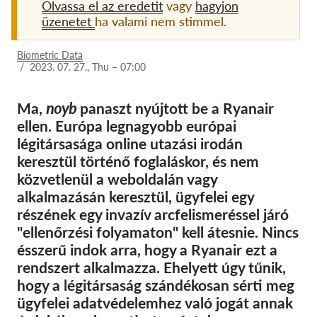
Olvassa el az eredetit
vagy
hagyjon
üzenetet
ha valami nem stimmel.
Tagság
Adományok
Biometric Data
/
2023. 07. 27., Thu – 07:00
Szponzoráció
Tax deductability
Ma,
noyb
panaszt nyújtott be a Ryanair
ellen. Európa legnagyobb európai
Tagi Belépés
légitársasága online utazási irodán
keresztül történő foglaláskor, és nem
Rólunk
közvetlenül a weboldalán vagy
alkalmazásán keresztül, ügyfelei egy
Csapat
részének egy invazív arcfelismeréssel járó
Éves Jelentések
"ellenőrzési folyamaton" kell átesnie. Nincs
ésszerű indok arra, hogy a Ryanair ezt a
GYK
rendszert alkalmazza. Ehelyett úgy tűnik,
Munkalehetőségek
hogy a légitársaság szándékosan sérti meg
Collective Redress
ügyfelei adatvédelemhez való jogát annak