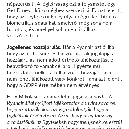
népszerűsíti. A légitársaság ezt a folyamatot egy
GetID nevű külső céghez szervezi ki. Ez azt jelenti,
hogy az ügyfeleknek egy olyan cégre kell bízniuk
biometrikus adataikat, amelyről még soha nem
hallottak, és amellyel soha nem is álltak
szerződésben.
Jogellenes hozzájárulás.
Bár a Ryanair azt állítja,
hogy az arcfelismerés használatának jogalapja a
hozzájárulás, nem adott érthető tájékoztatást e
beavatkozó folyamat céljáról. Egyértelmű
tájékoztatás nélkül a felhasználó hozzájárulása
nem lehet tájékozott vagy konkrét - ami azt jelenti,
hogy a GDPR értelmében nem érvényes.
Felix Mikolasch, adatvédelmi jogász, a
noyb
:
"A
Ryanair által nyújtott tájékoztatás annyira zavaros,
hogy az utazók akár azt is gondolhatják, hogy a
foglalásuk érvénytelen. Azzal, hogy a légitársaság
arra ösztökéli az ügyfeleket, hogy menjenek keresztül
a tolakodó arcfelismerési folyamaton, egyrészt sikerül