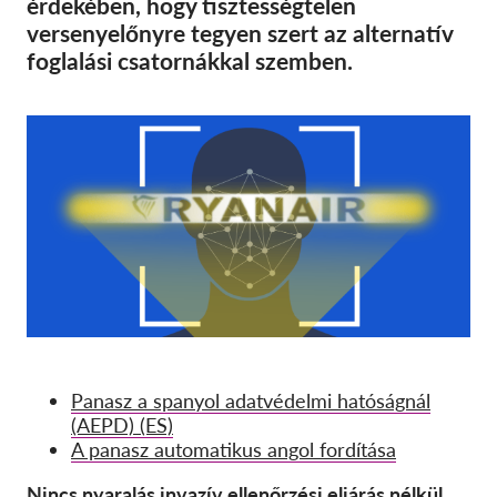
érdekében, hogy tisztességtelen
SecureDrop
versenyelőnyre tegyen szert az alternatív
Média
foglalási csatornákkal szemben.
Kapcsolat
GDPRhub
Panasz a spanyol adatvédelmi hatóságnál
(AEPD) (ES)
A panasz automatikus angol fordítása
Nincs nyaralás invazív ellenőrzési eljárás nélkül.