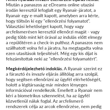
Miután a panaszos az eDreams online utazási
irodán keresztül lefoglalt egy Ryanair-járatot, a
Ryanair egy e-mailt kapott, amelyben arra kérte,
hogy töltsön ki egy "ellenőrzési folyamatot".
Választási lehetőséget kapott, hogy vagy
arcfelismerésen keresztül ellenőrzi magát - vagy
pedig több mint két órával az indulás előtt elmegy
a repülőtéren a check-in pulthoz. A panaszos nem
szállhatott volna fel a járatra, ha megtagadta volna
ezen utasítások teljesítését. Még egy kis díjat is
felszámítottak neki az "ellenőrzési folyamatért".
Megkérdőjelezhető indoklás.
A Ryanair szerint ez
a fárasztó és invazív eljárás állítólag arra szolgál,
hogy segítsen ellenőrizni az ügyfél elérhetőségét,
holott a légitársaság már minden lényeges
információval rendelkezik. Emellett a Ryanair nem
kéri a biometrikus szkennelést, ha az ügyfél
közvetlenül náluk foglal. Az arcfelismerő
rendszerek célja az arcok ellenőrzése, nem pedig