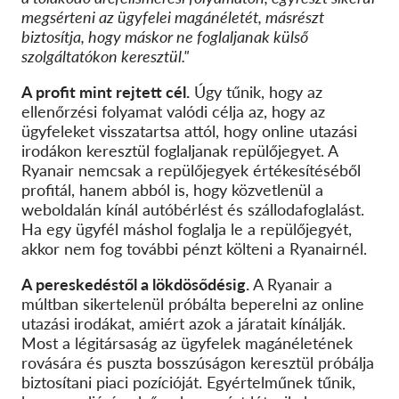
megsérteni az ügyfelei magánéletét, másrészt
biztosítja, hogy máskor ne foglaljanak külső
szolgáltatókon keresztül."
A profit mint rejtett cél.
Úgy tűnik, hogy az
ellenőrzési folyamat valódi célja az, hogy az
ügyfeleket visszatartsa attól, hogy online utazási
irodákon keresztül foglaljanak repülőjegyet. A
Ryanair nemcsak a repülőjegyek értékesítéséből
profitál, hanem abból is, hogy közvetlenül a
weboldalán kínál autóbérlést és szállodafoglalást.
Ha egy ügyfél máshol foglalja le a repülőjegyét,
akkor nem fog további pénzt költeni a Ryanairnél.
A pereskedéstől a lökdösődésig.
A Ryanair a
múltban sikertelenül próbálta beperelni az online
utazási irodákat, amiért azok a járatait kínálják.
Most a légitársaság az ügyfelek magánéletének
rovására és puszta bosszúságon keresztül próbálja
biztosítani piaci pozícióját. Egyértelműnek tűnik,