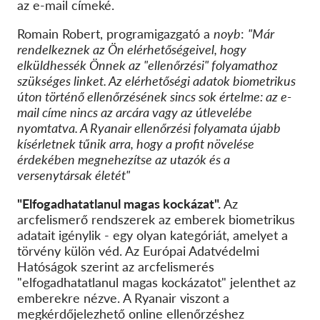
az e-mail címeké.
Romain Robert, programigazgató a
noyb
:
"Már
rendelkeznek az Ön elérhetőségeivel, hogy
elküldhessék Önnek az "ellenőrzési" folyamathoz
szükséges linket. Az elérhetőségi adatok biometrikus
úton történő ellenőrzésének sincs sok értelme: az e-
mail címe nincs az arcára vagy az útlevelébe
nyomtatva. A Ryanair ellenőrzési folyamata újabb
kísérletnek tűnik arra, hogy a profit növelése
érdekében megnehezítse az utazók és a
versenytársak életét"
"Elfogadhatatlanul magas kockázat".
Az
arcfelismerő rendszerek az emberek biometrikus
adatait igénylik - egy olyan kategóriát, amelyet a
törvény külön véd. Az Európai Adatvédelmi
Hatóságok szerint az arcfelismerés
"elfogadhatatlanul magas kockázatot" jelenthet az
emberekre nézve. A Ryanair viszont a
megkérdőjelezhető online ellenőrzéshez